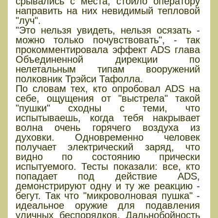
срывались с места, стоило оператору
направить на них невидимый тепловой
"луч".
"Это нельзя увидеть, нельзя осязать -
можно только почувствовать", - так
прокомментировала эффект ADS глава
Объединенной дирекции по
нелетальным типам вооружений
полковник Трэйси Тафолла.
По словам тех, кто опробовал ADS на
себе, ощущения от "выстрела" такой
"пушки" сходны с теми, что
испытываешь, когда тебя накрывает
волна очень горячего воздуха из
духовки. Одновременно человек
получает электрический заряд, что
видно по состоянию прически
испытуемого. Тесты показали: все, кто
попадает под действие ADS,
демонстрируют одну и ту же реакцию -
бегут. Так что "микроволновая пушка" -
идеальное оружие для подавления
уличных беспорядков. Дальнобойность