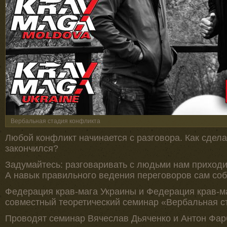
Вербальная стадия конфликта
Любой конфликт начинается с разговора. Как сделат
закончился?
Задумайтесь: разговаривать с людьми нам приходи
А навык правильного ведения переговоров сам соб
Федерация крав-мага Украины и Федерация крав-
совместный теоретический семинар «Вербальная с
Проводят семинар Вячеслав Дьяченко и Антон Фар