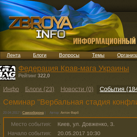
Лента
Блоги
Вопросы
Темы
Организ
Федерация Крав-мага Украины
Рейтинг
322,0
Инфо
Блоги (23)
Новости (0)
События (18
Семинар "Вербальная стадия конфли
20.04.2017
|
Самооборона
|
Автор:
Антон Фарб
Место события:
Киев, ул. Довженко, 3.
Начало события:
20.05.2017 10:30