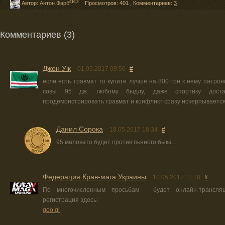
416,3
Автор:
Антон Фарб
Просмотров: 401
,
Комментариев:
3
Комментариев (3)
Джон Уік
01.05.2017 09:50
#
если есть травмат то купите лучше на 800 грн к нему патрон
совы 95 дж. любому быдлу, даже спортику доста
продемонстрировать травмат и конфликт сразу исчерпывается 
Данил Сорока
18.05.2017 18:34
#
95 маловато будет против пьяного быка...
Федерация Крав-мага Украины
10.05.2017 11:18
#
По многочисленным просьбам - будет онлайн-трансляц
регистрация здесь:
goo.gl