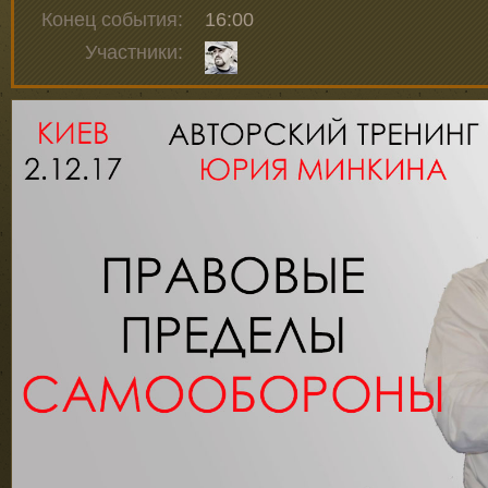
Конец события:
16:00
Участники: