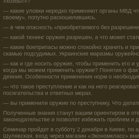
«хозбыт»?
— какие уловки нередко применяют органы МВД что
своему», попутно раскошелившись.
— в чем опасность «приобретаемого без разрешени
— какой тюнинг оружия разрешен, а что может стат
— какие боеприпасы можно спокойно хранить и при
скамью подсудимых. Украинские маразмы оружейно
— как и где носить оружие, чтобы применить его и у
когда мы можем применить оружие? Понятия о фак
деяния. Особенности применения норм о необходи
— что такое преступление и как на него реагирова
посягательства и ответных мерах.
— вы применили оружие по преступнику. Что делать
Полученные знания станут вашим ориентиром в от
законодательстве и позволят избежать проблем и 
Семинар пройдет в субботу 2 декабря в Киеве, по а
Шулявская, вход через магазин «Экономкласс» вни