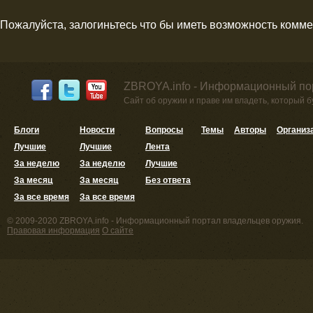
Пожалуйста, залогиньтесь что бы иметь возможность комм
ZBROYA.info - Информационный по
Сайт об оружии и праве им владеть, который 
Блоги
Новости
Вопросы
Темы
Авторы
Организ
Лучшие
Лучшие
Лента
За неделю
За неделю
Лучшие
За месяц
За месяц
Без ответа
За все время
За все время
© 2009-2020 ZBROYA.info - Информационный портал владельцев оружия.
Правовая информация
О сайте