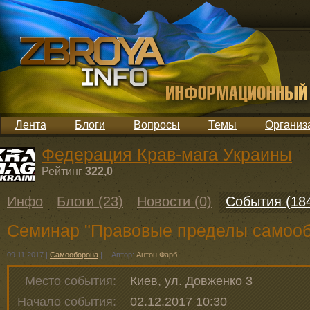
Лента
Блоги
Вопросы
Темы
Организ
Федерация Крав-мага Украины
Рейтинг
322,0
Инфо
Блоги (23)
Новости (0)
События (18
Семинар "Правовые пределы самоо
09.11.2017
|
Самооборона
|
Автор:
Антон Фарб
Место события:
Киев, ул. Довженко 3
Начало события:
02.12.2017 10:30