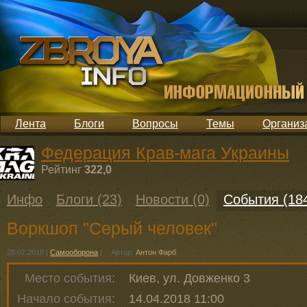
Лента
Блоги
Вопросы
Темы
Организ
Федерация Крав-мага Украины
Рейтинг
322,0
Инфо
Блоги (23)
Новости (0)
События (18
Воркшоп "Серый человек"
28.02.2018
|
Самооборона
|
Автор:
Антон Фарб
Место события:
Киев, ул. Довженко 3
Начало события:
14.04.2018 11:00