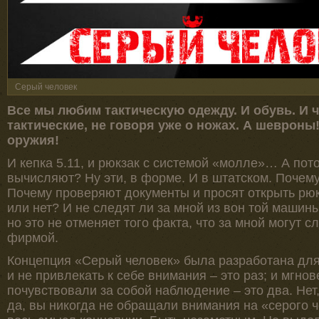
Серый человек
Все мы любим тактическую одежду. И обувь. И ч
тактические, не говоря уже о ножах. А шевроны
оружия!
И кепка 5.11, и рюкзак с системой «молле»… А пот
вычисляют? Ну эти, в форме. И в штатском. Почем
Почему проверяют документы и просят открыть рю
или нет? И не следят ли за мной из вон той машины?
но это не отменяет того факта, что за мной могут 
фирмой.
Концепция «Серый человек» была разработана для 
и не привлекать к себе внимания – это раз; и мгно
почувствовали за собой наблюдение – это два. Нет,
да, вы никогда не обращали внимания на «серого ч