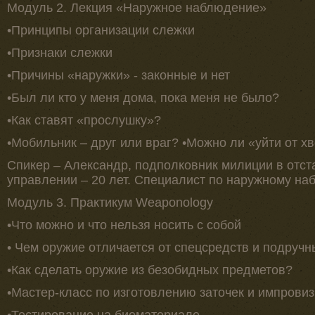
Модуль 2. Лекция «Наружное наблюдение»
•Принципы организации слежки
•Признаки слежки
•Причины «наружки» - законные и нет
•Был ли кто у меня дома, пока меня не было?
•Как ставят «прослушку»?
•Мобильник – друг или враг? •Можно ли «уйти от х
Спикер – Александр, подполковник милиции в отста
управлении – 20 лет. Специалист по наружному н
Модуль 3. Практикум Weaponology
•Что можно и что нельзя носить с собой
• Чем оружие отличается от спецсредств и подручн
•Как сделать оружие из безобидных предметов?
•Мастер-класс по изготовлению заточек и импрови
•Тестирование на биоматериале