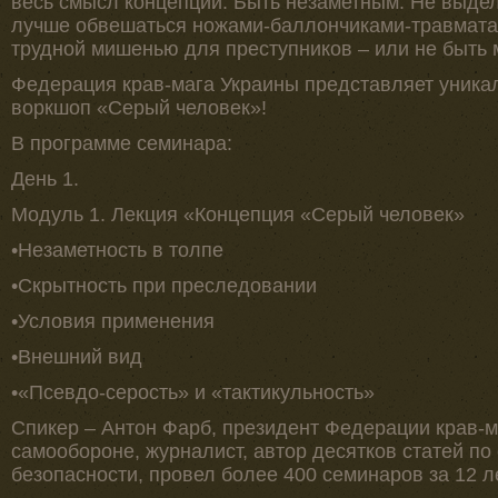
весь смысл концепции. Быть незаметным. Не выде
лучше обвешаться ножами-баллончиками-травмат
трудной мишенью для преступников – или не быть 
Федерация крав-мага Украины представляет уника
воркшоп «Серый человек»!
В программе семинара:
День 1.
Модуль 1. Лекция «Концепция «Серый человек»
•Незаметность в толпе
•Скрытность при преследовании
•Условия применения
•Внешний вид
•«Псевдо-серость» и «тактикульность»
Спикер – Антон Фарб, президент Федерации крав-м
самообороне, журналист, автор десятков статей по
безопасности, провел более 400 семинаров за 12 ле