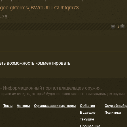
//goo.gl/forms/jBWroUtLLGUhfqm73
-76
-1
меть возможность комментировать
 - Информационный портал владельцев оружия.
и праве им владеть, который будет полезен как опытным владельцам оружия,
Темы
Авторы
Организации и партнеры
События
Оружейный р
Будущие
Политики
Текущие
Прошедшие