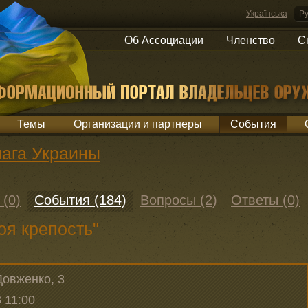
Українська
Ру
Об Ассоциации
Членство
С
Темы
Организации и партнеры
События
ага Украины
 (0)
События (184)
Вопросы (2)
Ответы (0)
оя крепость"
Довженко, 3
 11:00