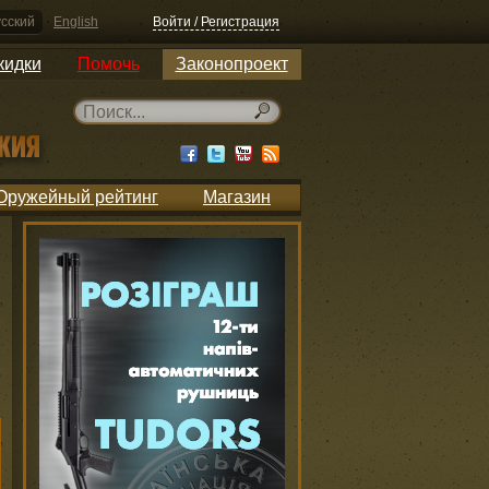
сский
English
Войти / Регистрация
кидки
Помочь
Законопроект
Оружейный рейтинг
Магазин