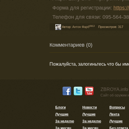
Форма для регистрации:
https:
Телефон для связи: 095-564-38
416,3
Автор:
Антон Фарб
Просмотров: 317
Комментариев (0)
Пожалуйста, залогиньтесь что бы и
ZBROYA.info
Сайт об оружии 
Блоги
Новости
Вопросы
Лучшие
Лучшие
Лента
За неделю
За неделю
Лучшие
За месяц
За месяц
Без ответа