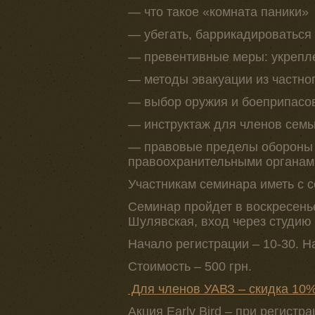
— что такое «комната паники»
— убегать, баррикадироваться
— превентивные меры: укрепл
— методы эвакуации из частно
— выбор оружия и боеприпасо
— инструктаж для членов семь
— правовые пределы обороны 
правоохранительными органам
Участникам семинара иметь с со
Семинар пройдет в воскресенье 
Шулявская, вход через студию
Начало регистрации – 10-30. Н
Стоимость – 500 грн.
Для членов УАВЗ – скидка 10
Акция Early Bird – при регистра