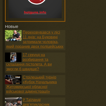
Новые
Переховувався у лісі
11 днів: на Буковині
затримали чоловіка,
який поранив двох поліцейських
17 секунд на
розбирання та
складання пістолета. А ви
змогли б швидше?
Стрілецький турнір
«Кубок Начальника
Житомирської обласної
військової адміністрації»
У Таїланді
дев'ятикласник