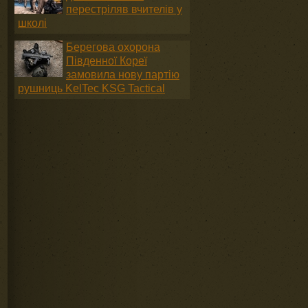
перестріляв вчителів у
школі
Берегова охорона
Південної Кореї
замовила нову партію
рушниць KelTec KSG Tactical