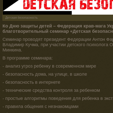
Детская безопасность
Ко Дню защиты детей – Федерация крав-мага У
благотворительный семинар «Детская безопасн
Семинар проводят президент Федерации Антон Фар
Владимир Кучма, при участии детского психолога 
Минкина.
В программе семинара:
- анализ угроз ребенку в современном мире
- безопасность дома, на улице, в школе
- безопасность в интернете
- технические средства контроля за ребенком
- простые алгоритмы поведения для ребенка в экс
- правила общения с незнакомцами