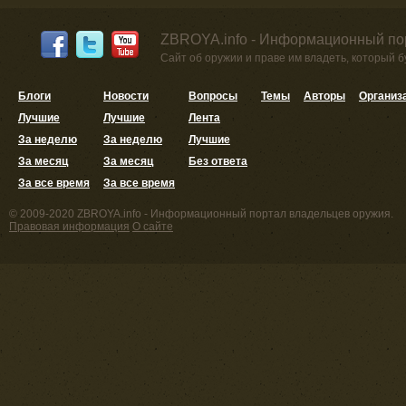
ZBROYA.info - Информационный по
Сайт об оружии и праве им владеть, который 
Блоги
Новости
Вопросы
Темы
Авторы
Организ
Лучшие
Лучшие
Лента
За неделю
За неделю
Лучшие
За месяц
За месяц
Без ответа
За все время
За все время
© 2009-2020 ZBROYA.info - Информационный портал владельцев оружия.
Правовая информация
О сайте