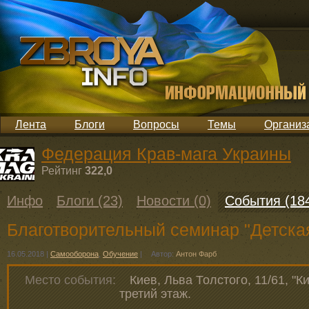
Лента
Блоги
Вопросы
Темы
Организ
Федерация Крав-мага Украины
Рейтинг
322,0
Инфо
Блоги (23)
Новости (0)
События (18
Благотворительный семинар "Детска
16.05.2018
|
Самооборона
,
Обучение
|
Автор:
Антон Фарб
Место события:
Киев, Льва Толстого, 11/61, "К
третий этаж.