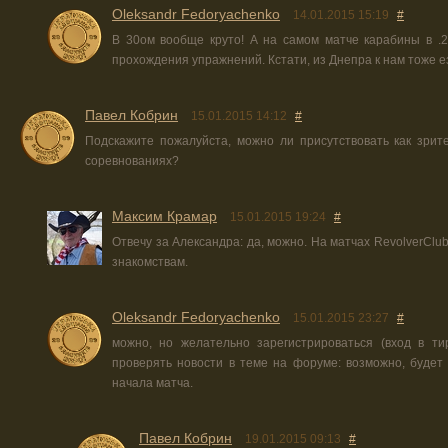
Oleksandr Fedoryachenko
14.01.2015 15:19
#
В 30ом вообще круто! А на самом матче карабины в .
прохождения упражнений. Кстати, из Днепра к нам тоже е
Павел Кобрин
15.01.2015 14:12
#
Подскажите пожалуйста, можно ли присутствовать как зри
соревнованиях?
Максим Крамар
15.01.2015 19:24
#
Отвечу за Александра: да, можно. На матчах RevolverClu
знакомствам.
Oleksandr Fedoryachenko
15.01.2015 23:27
#
можно, но желательно зарегистрироваться (вход в ти
проверять новости в теме на форуме: возможно, будет
начала матча.
Павел Кобрин
19.01.2015 09:13
#