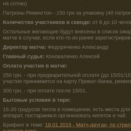
на сотню)
Патроны Ремингтон - 150 грн за упаковку (40 патро
Кoличecтвo учacтникoв в скводе:
от 8 до 10 чeлo
Остальные желающие будут внесены в список ожида
матче в случае, если кто-то из ранее зарегистриро
Диpeктop мaтчa:
Федоряченко Александр
Глaвный cудья:
Коноваленко Алексей
Oплaтa учacтия в мaтчe:
250 грн. - при предварительной оплате (до 15/01/1
участия принимается на карту Приват-банка, реквиз
300 грн. - при оплате после 15/01.
Бытовые условия в тире:
15-20 градусов тепла в помещении, есть места дл
аппарат, постараемся организовать кипяток и чай.
Брифинг в теме:
18.01.2015 - Мaтч-двуган, по стре