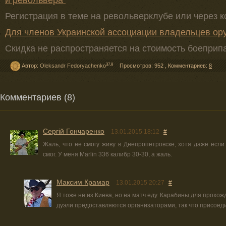
и револьвера
Регистрация в теме на револьверклубе или через к
Для членов Украинской ассоциации владельцев ору
Скидка не распространяется на стоимость боеприп
37,8
Автор:
Oleksandr Fedoryachenko
Просмотров: 952
,
Комментариев:
8
Комментариев (8)
Сергій Гончаренко
13.01.2015 18:12
#
Жаль, что не смогу живу в Днепропетровске, хотя даже если
смог. У меня Marlin 336 калибр 30-30, а жаль.
Максим Крамар
13.01.2015 20:27
#
Я тоже не из Киева, но на матч еду. Карабины для прохо
дуэли предоставляются организаторами, так что присоед