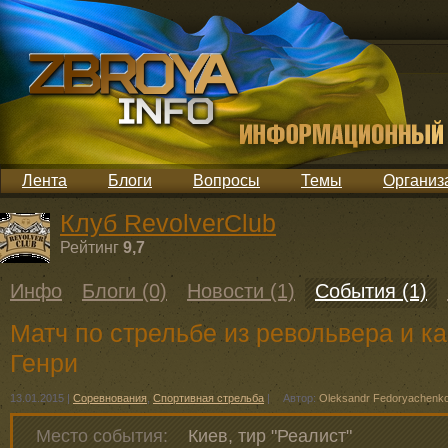
Лента
Блоги
Вопросы
Темы
Организ
Клуб RevolverClub
Рейтинг
9,7
Инфо
Блоги (0)
Новости (1)
События (1)
Матч по стрельбе из револьвера и к
Генри
13.01.2015
|
Соревнования
,
Спортивная стрельба
|
Автор:
Oleksandr Fedoryachenk
Место события:
Киев, тир "Реалист"