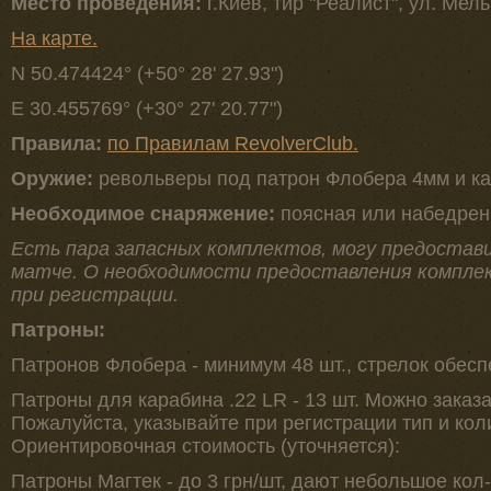
Место проведения:
г.Киев, тир "Реалист", ул. Мел
На карте.
N 50.474424° (+50° 28' 27.93")
E 30.455769° (+30° 27' 20.77")
Правила:
по Правилам RevolverClub.
Opужиe:
peвoльвepы под патрон Флoбepa 4мм и ка
Необходимое снаряжение:
поясная или набедренн
Есть пара запасных комплектов, могу предостави
матче. О необходимости предоставления компле
при регистрации.
Патроны:
Патронов Флобера - минимум 48 шт., стрелок обесп
Патроны для карабина .22 LR - 13 шт. Можно заказа
Пожалуйста, указывайте при регистрации тип и кол
Ориентировочная стоимость (уточняется):
Патроны Магтек - до 3 грн/шт, дают небольшое кол-