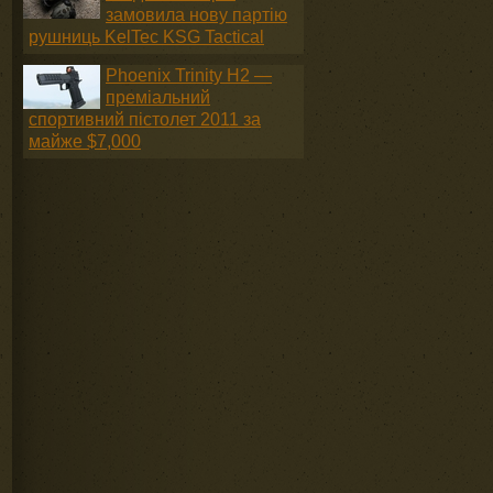
замовила нову партію
рушниць KelTec KSG Tactical
Phoenix Trinity H2 —
преміальний
спортивний пістолет 2011 за
майже $7,000