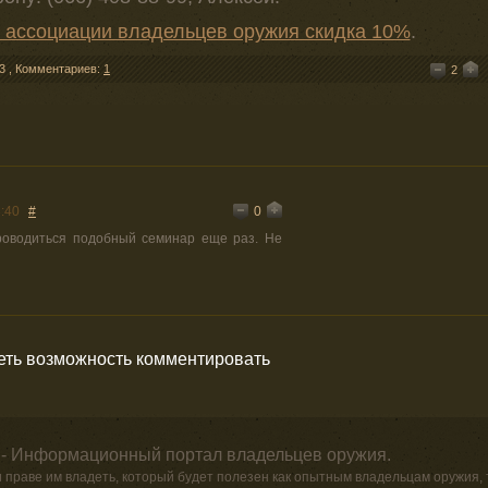
 ассоциации владельцев оружия скидка 10%
.
3
,
Комментариев:
1
2
0
:40
#
проводиться подобный семинар еще раз. Не
меть возможность комментировать
 - Информационный портал владельцев оружия.
и праве им владеть, который будет полезен как опытным владельцам оружия,