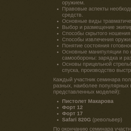
оружием.
Правовые аспекты необход
средств.
Основные виды травматичес
Выбор и размещение экипи
Способы скрытого ношения
Способы извлечения оружия
Понятие состояния готовно
Основные манипуляции по 
самообороны: зарядка и ра
Основы прицельной стрельб
спуска, производство выстр
Каждый участник семинара пол
разных, наиболее популярных 
представленных моделей):
Пистолет Макарова
Форт 12
Форт 17
Safari 820G
(револьвер)
По окончанию семинара участн