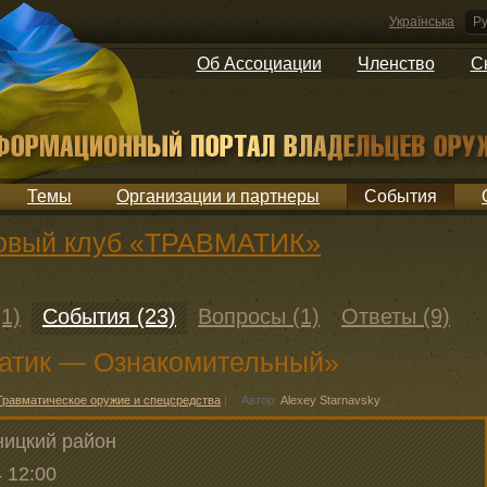
Українська
Ру
Об Ассоциации
Членство
С
Темы
Организации и партнеры
События
ковый клуб «ТРАВМАТИК»
1)
События (23)
Вопросы (1)
Ответы (9)
атик — Ознакомительный»
Травматическое оружие и спецсредства
|
Автор:
Alexey Starnavsky
ницкий район
 12:00