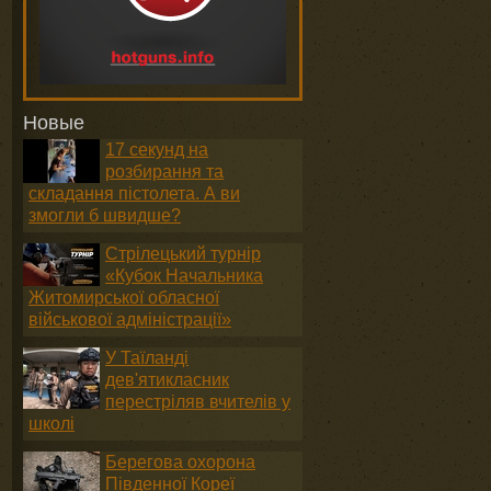
Новые
17 секунд на
розбирання та
складання пістолета. А ви
змогли б швидше?
Стрілецький турнір
«Кубок Начальника
Житомирської обласної
військової адміністрації»
У Таїланді
дев'ятикласник
перестріляв вчителів у
школі
Берегова охорона
Південної Кореї