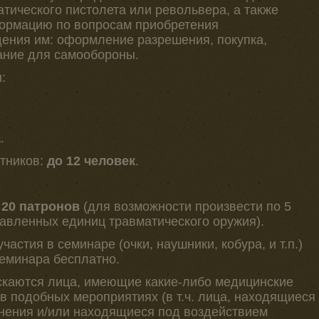
тического пистолета или револьвера, а также
ормацию по вопросам приобретения
дения им: оформление разрешения, покупка,
ание для самообороны.
:
а
.
тников:
до 12 человек
.
 20 патронов
(для возможности произвести по 5
тавленных единиц травматического оружия).
астия в семинаре (очки, наушники, кобура, и т.п.)
еминара бесплатно.
скаются лица, имеющие какие-либо медицинские
в подобных мероприятиях (в т.ч. лица, находящиеся
янения и/или находящиеся под воздействием