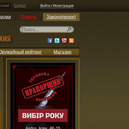
сский
English
Войти / Регистрация
кидки
Помочь
Законопроект
Оружейный рейтинг
Магазин