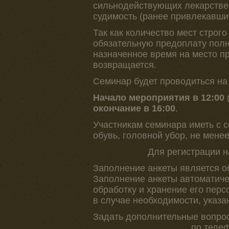
сильнодействующих лекарствен
судимость (ранее привлекавшие
Так как количество мест строг
обязательную предоплату полно
назначенное время на место п
возвращается.
Семинар будет проводиться на
Начало мероприятия в 12:00
(
окончание в 16:00
.
Участникам семинара иметь с 
обувь, головной убор, не мене
Для регистрации 
Заполнение анкеты является о
Заполнение анкеты автоматиче
обработку и хранение его перс
в случае необходимости, указа
Задать дополнительные вопрос
по телеф