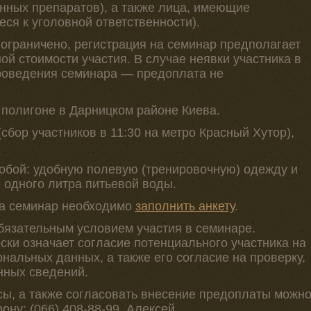
ных препаратов), а также лица, имеющие
ся к уголовной ответственности).
о ограничено, регистрация на семинар предполагает
й стоимости участия. В случае неявки участника в
роведения семинара — предоплата не
 полигоне в Дарницком районе Киева.
сбор участников в 11:30 на метро Красный Хутор),
собой: удобную полевую (тренировочную) одежду и
е одного литра питьевой воды.
на семинар необходимо
заполнить анкету
.
бязательным условием участия в семинаре.
ски означает согласие потенциального участника на
ональных данных, а также его согласие на проверку,
нных сведений.
ы, а также согласовать внесение предоплаты можн
ону: (066) 408-88-99, Алексей.