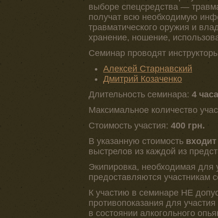
выборе спецсредства — травма
получат всю необходимую инф
травматического оружия и вла
хранение, ношение, использов
Семинар проводят инструкторы
Алексей Старнавский
Дмитрий Козаченко
Длительность семинара:
4 час
Максимальное количество учас
Стоимость участия:
400 грн.
В указанную стоимость
входит
выстрелов из каждой из предс
Экипировка, необходимая для уч
предоставляются участникам с
К участию в семинаре НЕ допу
противопоказания для участия 
в состоянии алкогольного опь