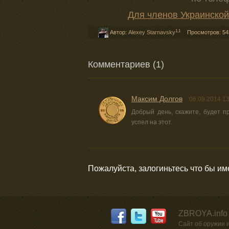
Для членов Украинской
1,1
Автор:
Alexey Starnavsky
Просмотров: 54
Комментариев (1)
Максим Долгов
06.09.2014 13
Добрый день, скажите, будет 
успел на этот.
Пожалуйста, залогиньтесь что бы и
ZBROYA.info
Сайт об оружии 