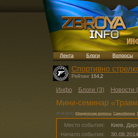
Лента
Блоги
Вопросы
Спортивно стрел
Рейтинг
154,2
Инфо
Блоги (3)
Новости (
Мини-семинар «Травм
26.08.2014
|
Юридические вопросы
,
Самооборона
,
Место события:
Киев, Дар
Начало события:
30.08.2014