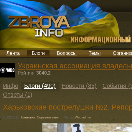
Лента
Блоги
Вопросы
Темы
Организ
Украинская ассоциация владель
Рейтинг
3040,2
Инфо
Блоги (490)
Новости (85)
События (
Ответы (1)
Харьковские пострелушки №2. Репо
10.02.2011
|
Винтовки
,
Соревнования
|
Автор:
Web admin