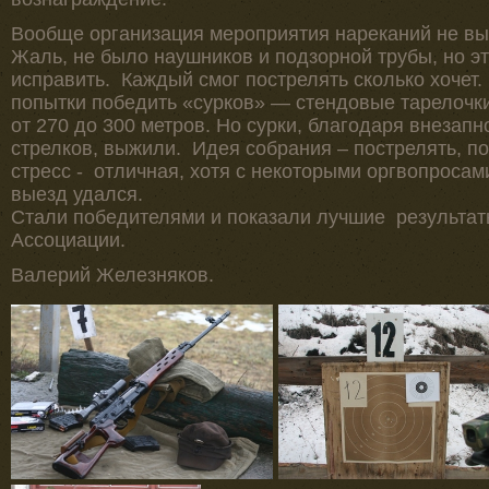
Вообще организация мероприятия нареканий не вы
Жаль, не было наушников и подзорной трубы, но э
исправить. Каждый смог пострелять сколько хочет
попытки победить «сурков» — стендовые тарелочк
от 270 до 300 метров. Но сурки, благодаря внезапн
стрелков, выжили. Идея собрания – пострелять, по
стресс - отличная, хотя с некоторыми оргвопросам
выезд удался.
Стали победителями и показали лучшие результаты
Ассоциации.
Валерий Железняков.