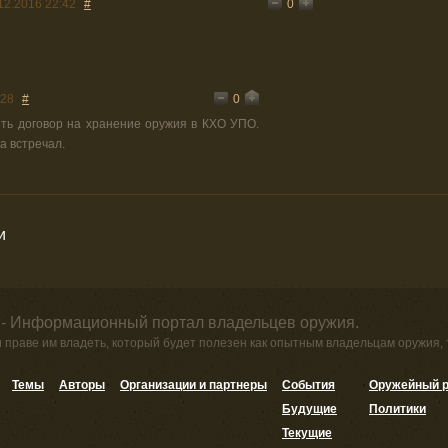
0
12.2016 22:42
#
0
:28
#
ить договор на хранение оружия в КХО УПО.
а встречал.
и
 - Информационный портал владельцев оружия.
и праве им владеть, который будет полезен как опытным владельцам оружия,
Темы
Авторы
Организации и партнеры
События
Оружейный р
Будущие
Политики
Текущие