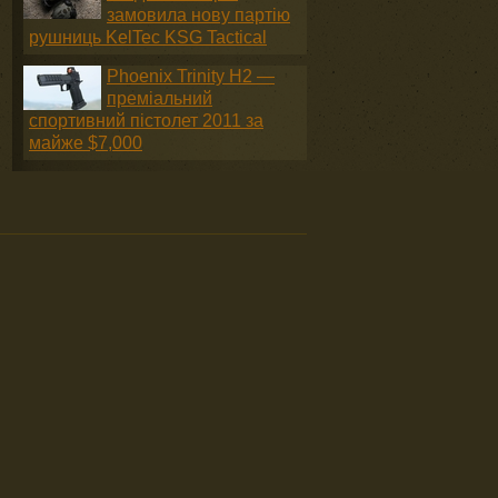
замовила нову партію
рушниць KelTec KSG Tactical
Phoenix Trinity H2 —
преміальний
спортивний пістолет 2011 за
майже $7,000