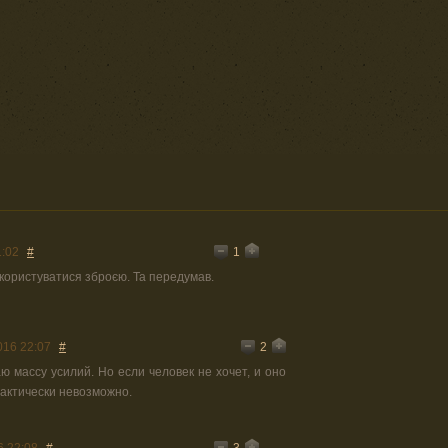
1
1:02
#
користуватися зброєю. Та передумав.
2
016 22:07
#
аю массу усилий. Но если человек не хочет, и оно
рактически невозможно.
3