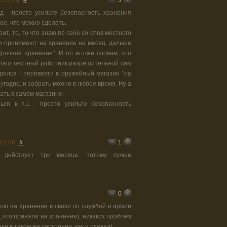
6 22:08
#
д - просто усильте безопасность хранения
ое, что можно сделать.
ит, то, то что знаю по себе со слов местного
и принимают на хранение на месяц, дальше
рочное хранение". И по его-же словам, это
. Наш местный работник разрешительной сам
рился - перевезти в оружейный магазин "на
 угодно, и забрать можно в любое время. Ну а
вать в самом магазине.
ся к п.1 - просто усильте безопасность
1
23:56
#
 действует три месяца, потому лучше
0
ою на хранение в связи со службой в армии
, что приняли на хранение), никаких проблем
ли в таком же состоянии, как и сдавал)