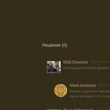
Решение (0)
Юрiй Проценко
28.12.2016 2
Хотів порадити навчити дружину 
Юрий Андропов
28.12.2
Поверь, я для этого прилаг
ему не интересно - то это п
Денис Дубровский