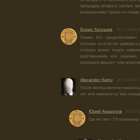
процедура возврата требует вре
разрешиловка" хранит на складе
Борис Халлыев
29.12.2016 1
Приказ 622 предусматривает
полиции, но если нет доверия 
полиции можна подать заявле
родственников или знакомих.
впринципе вариант тоже возмож
Alexander Kamy
30.12.2016 0
После месяца беготни пришлось 
нет, или намекали на "вне очере
Юрий Андропов
30.12.2
Где нет мест ? В хранилище 