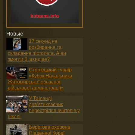
Новые
17 секунд на
розбирання та
складання пістолета. А ви
змогли б швидше?
Стрілецький турнір
«Кубок Начальника
Житомирської обласної
військової адміністрації»
У Таїланді
дев'ятикласник
перестріляв вчителів у
школі
Берегова охорона
Південної Кореї