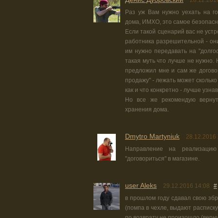
28.12.201
Раз уж Вам нужно уехать на го
дома, ИМХО, это самое безопасн
Если такой сценарий вас не устро
работника разрешительной - он
им нужно передавать на "долгос
такая муть что лучше не нужно
предложил мне и сам же догово
продажу" - лежать может сколько
как и что конкретно - лучше узна
Но все же рекомендую вернуть
хранения дома.
Dmytro Martyniuk
28.12.2016 
Направление на реализацию
"договориться" в магазине.
user Aleks
29.12.2016 14:08
#
в прошлом году сдавал свою збр
(помпа в чехле, выдают расписку
по возврату не произошло (верну