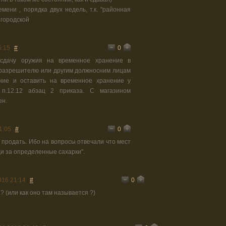
мени , порядка двух недель, т.к. "районная
 городской
0
5:15
#
 сдачу оружия на временное хранение в
к разрешителю или другим должносним лицам
ние и оставить на временное хранение у
 п.12.12 абзац 2 приказа. С магазином
ен.
0
1:05
#
продать. Ибо на вопросы отвечали что мест
ди за определенные сахарки".
0
016 21:14
#
? (или как оно там называется ?)