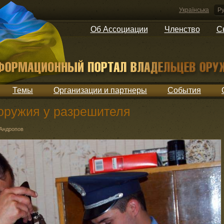
Українська
Ру
Об Ассоциации
Членство
С
Темы
Организации и партнеры
События
оружия у разрешителя
Андропов