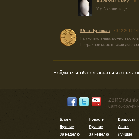
Alexander Kamy
30.
Угу. В хранилище.
Юрій Лушніков
30.12.2016 14
На сколько знаю, можно заключ
По крайней мере я такие договор
Войдите, чтоб пользоваться ответам
ZBROYA.info
Сайт об оружии 
Блоги
Новости
Вопросы
Лучшие
Лучшие
Лента
За неделю
За неделю
Лучшие