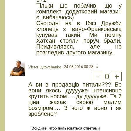
Тільки що побачив, що у
комплекті додатковий магазин
є, вибачаюсь)
Сьогодні на в Ібісі Дружби
хлопець з Івано-Франковська
купував такий. Ми помпу
Хатсан стояли поруч брали.
Придивлявся, але не
розгледив другого магазину.
24.05.2014 00:28
#
Victor Lytovchenko
-
0
+
А ви в продавців питали??? Бо
вони якось дууууже інтенсивно
крутять носом ... ду дууууже. Та й
ціна жахає своєю малим
розміром.... З чого ж воно і як
зроблено?
Войдите, чтоб пользоваться ответами