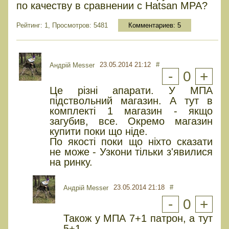
по качеству в сравнении с Hatsan MPA?
Рейтинг: 1, Просмотров: 5481
Комментариев:
5
23.05.2014 21:12
#
Андрій Messer
-
0
+
Це різні апарати. У МПА
підствольний магазин. А тут в
комплекті 1 магазин - якщо
загубив, все. Окремо магазин
купити поки що ніде.
По якості поки що ніхто сказати
не може - Узкони тільки з'явилися
на ринку.
23.05.2014 21:18
#
Андрій Messer
-
0
+
Також у МПА 7+1 патрон, а тут
5+1.