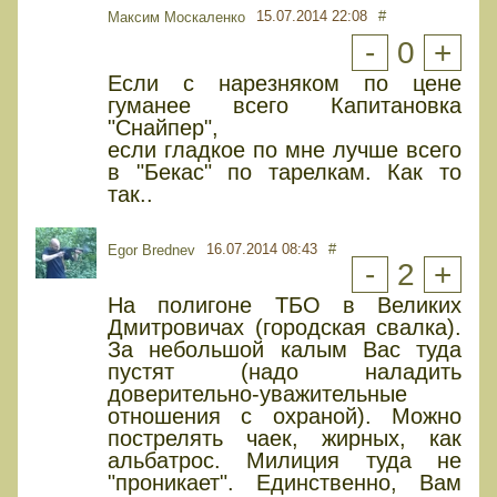
15.07.2014 22:08
#
Максим Москаленко
-
0
+
Если с нарезняком по цене
гуманее всего Капитановка
"Снайпер",
если гладкое по мне лучше всего
в "Бекас" по тарелкам. Как то
так..
16.07.2014 08:43
#
Egor Brednev
-
2
+
На полигоне ТБО в Великих
Дмитровичах (городская свалка).
За небольшой калым Вас туда
пустят (надо наладить
доверительно-уважительные
отношения с охраной). Можно
пострелять чаек, жирных, как
альбатрос. Милиция туда не
"проникает". Единственно, Вам