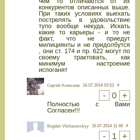
чем то отличаются от их
конкурентов описанных выше.
При таких условиях выехать
пострелять в удовольствие
тупо вообще некуда. Искать
какие то карьеры - и то не
факт, что не приедут
милициянты и не придолбутся
, они ст. 174 и пр. 622 могут по
своему трактовать, как
минимум настроение
испоганят
16.07.2014 03:52
#
Сергей Алексеев
-
0
+
Полностью с Вами
Согласен!!!
16.07.2014 11:49
#
Bogdan Vilzhanovskyy
-
1
+