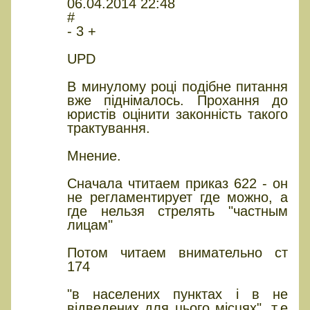
06.04.2014 22:48
#
- 3 +
UPD
В минулому році подібне питання
вже піднімалось. Прохання до
юристів оцінити законність такого
трактування.
Мнение.
Сначала чтитаем приказ 622 - он
не регламентирует где можно, а
где нельзя стрелять "частным
лицам"
Потом читаем внимательно ст
174
"в населених пунктах і в не
відведених для цього місцях", т.е