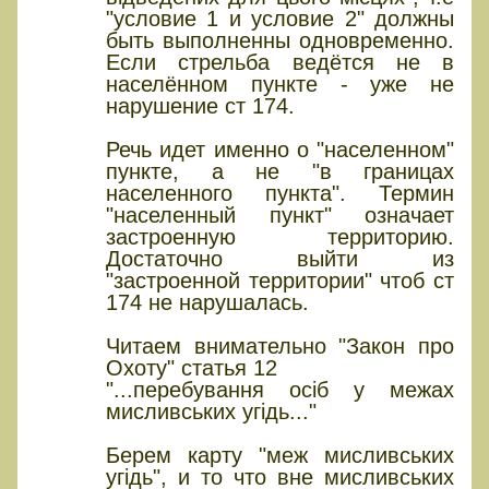
"условие 1 и условие 2" должны
быть выполненны одновременно.
Если стрельба ведётся не в
населённом пункте - уже не
нарушение ст 174.
Речь идет именно о "населенном"
пункте, а не "в границах
населенного пункта". Термин
"населенный пункт" означает
застроенную территорию.
Достаточно выйти из
"застроенной территории" чтоб ст
174 не нарушалась.
Читаем внимательно "Закон про
Охоту" статья 12
"...перебування осіб у межах
мисливських угідь..."
Берем карту "меж мисливських
угідь", и то что вне мисливських