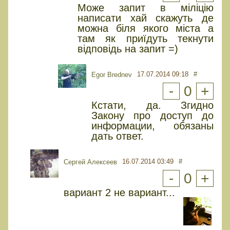
Може запит в міліцію
написати хай скажуть де
можна біля якого міста а
там як приїдуть текнути
відповідь на запит =)
17.07.2014 09:18
#
Egor Brednev
-
0
+
Кстати, да. Згидно
Закону про доступ до
информации, обязаны
дать ответ.
16.07.2014 03:49
#
Сергей Алексеев
-
0
+
вариант 2 не вариант...