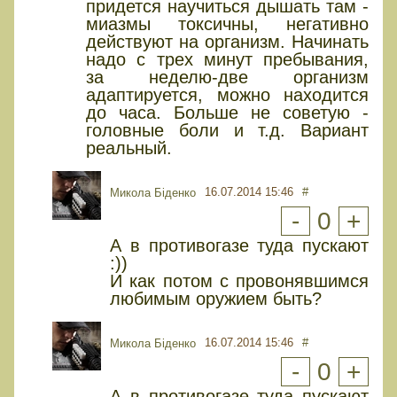
придется научиться дышать там -
миазмы токсичны, негативно
действуют на организм. Начинать
надо с трех минут пребывания,
за неделю-две организм
адаптируется, можно находится
до часа. Больше не советую -
головные боли и т.д. Вариант
реальный.
16.07.2014 15:46
#
Микола Біденко
-
0
+
А в противогазе туда пускают
:))
И как потом с провонявшимся
любимым оружием быть?
16.07.2014 15:46
#
Микола Біденко
-
0
+
А в противогазе туда пускают