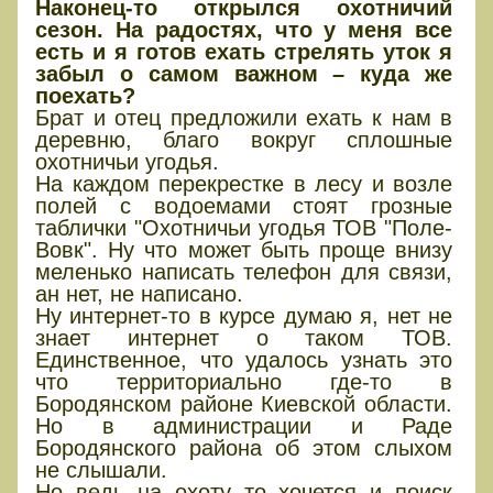
Наконец-то открылся охотничий
сезон. На радостях, что у меня все
есть и я готов ехать стрелять уток я
забыл о самом важном – куда же
поехать?
Брат и отец предложили ехать к нам в
деревню, благо вокруг сплошные
охотничьи угодья.
На каждом перекрестке в лесу и возле
полей с водоемами стоят грозные
таблички "Охотничьи угодья ТОВ "Поле-
Вовк". Ну что может быть проще внизу
меленько написать телефон для связи,
ан нет, не написано.
Ну интернет-то в курсе думаю я, нет не
знает интернет о таком ТОВ.
Единственное, что удалось узнать это
что территориально где-то в
Бородянском районе Киевской области.
Но в администрации и Раде
Бородянского района об этом слыхом
не слышали.
Но ведь на охоту то хочется и поиск