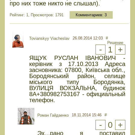
про них тоже никто не слышал).
Рейтинг: 1, Просмотров: 1791
Комментариев:
3
26.08.2014 12:03
#
Tovianskyy Viacheslav
Решение
-
1
+
ЯЩУК РУСЛАН ІВАНОВИЧ -
керівник з 17.10.2013 Адреса
засновника: 07800, Київська обл.,
Бородянський район, селище
міського типу Бородянка,
ВУЛИЦЯ ВОКЗАЛЬНА, будинок
8А+380982753167 - официальный
телефон.
18.11.2014 15:46
#
Роман Гайдаенко
-
0
+
Эх...рано я поставил