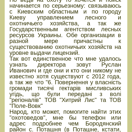
начинается по серьезному: связываюсь
с Киевским областным и по городу
Киеву управлением лесного и
охотничьего хозяйства, а так же
Государственным агентством лесных
ресурсов Украины. Обе организации в
разной мере причастны к
существованию охотничьих хозяйств на
уровне выдачи лицензий.
Так вот единственное что мне удалось
узнать директора зовут Руслан
Иванович и где они и кто они никому не
известно хотя существуют с 2012 года,
а так же что "6. Повернення у власність
громади тисячі гектарів мисливських
угідь, що були передані з волі
"регіоналів" ТОВ "Хитрий Лис" та ТОВ
"Поле-Вовк"
Народ, кто может, помогите найти этих
"охотоведов", мне бы телефон или
адрес подробнее чем Бородянский
район с. Поташня (в Поташне, кстати,