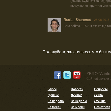
(дачних будинках тощо), пр
цьому зброя, пристрої мають
Ruslan Sheremet
25.08.2016 
Вага сейфа – 15,8 кг схоже що ві
Пожалуйста, залогиньтесь что бы и
ZBROYA.info
Сайт об оружии 
Блоги
Новости
Вопросы
Лучшие
Лучшие
Лента
За неделю
За неделю
Лучшие
За месяц
За месяц
Без ответа