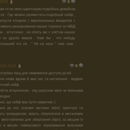
0
19:03
#
 как то не могу адаптацию подобных девайсов
ти . Где можно разместить подобный сейф ,
тельств злодеев ( маргинальных вандалов с
ативного реагирования наших торопыг из МВД
о , эстетично , но опять же с учётом наших
 из других миров . Нам бы , что нибудь
тальней что ли . " Не на часи " таке нам .
0
2016 15:22
#
отрібен лищ для обмеження доступу дітей.
мене нема вдома й має час та натхнення - відкриє
етний сейф.
бігти вторгненню - під загрозою мені чи близьким
вгодно
зано, що сейф має бути закритим :)
аси до неї, основні частини зброї, пристрої та
ть громадянам, мають зберігатися в металевих
 виготовлених для зберігання зброї, за місцем їх
о в місцях тимчасового перебування власників