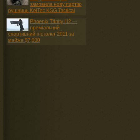
замовила нову партію
рушниць KelTec KSG Tactical
Phoenix Trinity H2 —
преміальний
спортивний пістолет 2011 за
майже $7,000