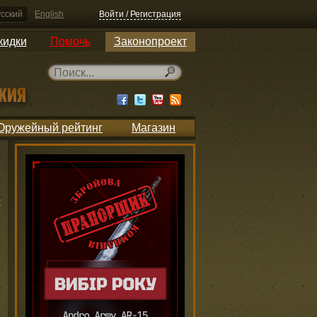
сский
English
Войти / Регистрация
кидки
Помочь
Законопроект
Оружейный рейтинг
Магазин
ю