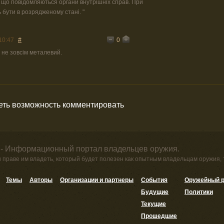
о що повідомляються органи внутрішніх справ. При
 бути в розрядженому стані. "
0
10:47
#
н не зовсім металевий.
меть возможность комментировать
 - Информационный портал владельцев оружия.
и праве им владеть, который будет полезен как опытным владельцам оружия,
Темы
Авторы
Организации и партнеры
События
Оружейный р
Будущие
Политики
Текущие
Прошедшие