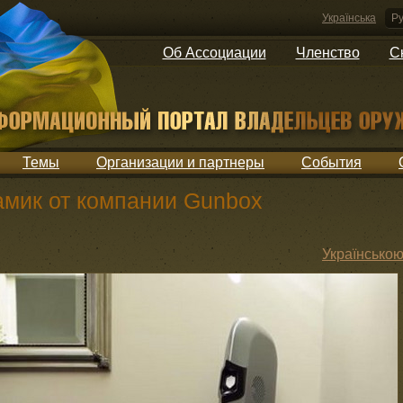
Українська
Ру
Об Ассоциации
Членство
С
Темы
Организации и партнеры
События
мик от компании Gunbox
Українсько