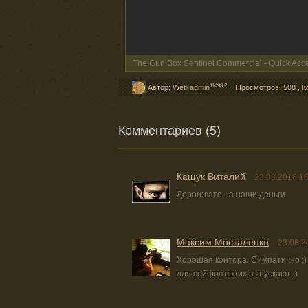
The Gun Box Sentinel Commercial - Quick Acces
11498,2
Автор:
Web admin
Просмотров: 508
,
К
Комментариев (5)
Кащук Виталий
23.08.2016 16
Дороговато на наши деньги
Максим Москаленко
23.08.2
Хорошая контора. Симпатично ;)
для сейфов своих выпускают ;)