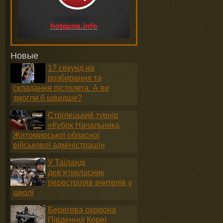
Новые
17 секунд на
розбирання та
складання пістолета. А ви
змогли б швидше?
Стрілецький турнір
«Кубок Начальника
Житомирської обласної
військової адміністрації»
У Таїланді
дев'ятикласник
перестріляв вчителів у
школі
Берегова охорона
Південної Кореї