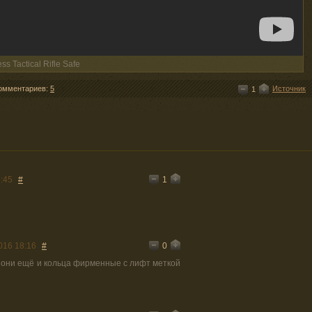
s Tactical Rifle Safe
омментариев:
5
Источник
1
1
:45
#
0
016 18:16
#
 они ещё и кольца фирменные с лифт меткой