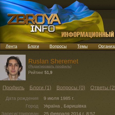
Лента
Блоги
Вопросы
Темы
Организ
Ruslan Sheremet
(
Редактировать профиль
)
Рейтинг
51,9
Профиль
Блоги (1)
Вопросы (0)
Ответы (2
Дата рождения
9 июля 1985 г.
Город
Україна , Баришівка
Зарегистрирован
25 февраля 2014 г. 8:57