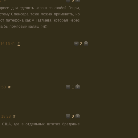
8
1
#
просе дня сделать калаш со скобой Генри,
истему Спенсера тоже можно применить, но
от патефона как у Гатлинга, которая через
 бы помповый калаш.:)))))
2
016 16:41
#
1
9:53
#
0
 18:38
#
 США, где в отдельных штатах бредовые