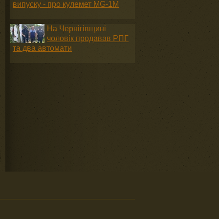
випуску - про кулемет MG-1М
На Чернігівщині
чоловік продавав РПГ
та два автомати