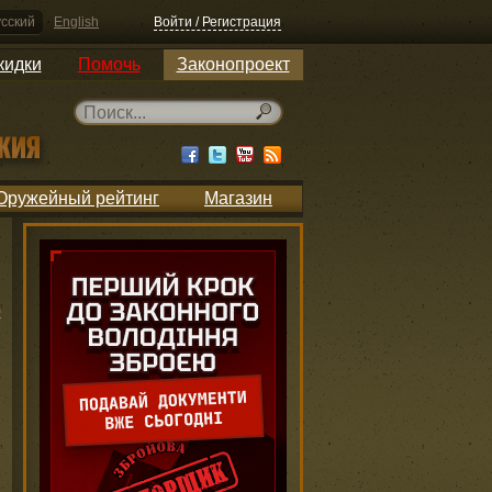
сский
English
Войти / Регистрация
кидки
Помочь
Законопроект
Оружейный рейтинг
Магазин
ю