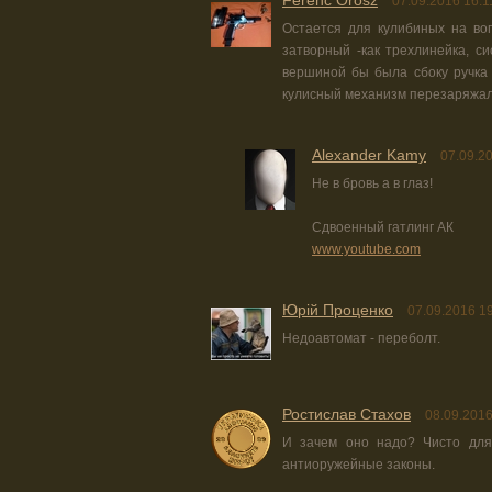
Ferenc Orosz
07.09.2016 16:1
Остается для кулибиных на во
затворный -как трехлинейка, с
вершиной бы была сбоку ручка 
кулисный механизм перезаряжала
Alexander Kamy
07.09.2
Не в бровь а в глаз!
Сдвоенный гатлинг АК
www.youtube.com
Юрiй Проценко
07.09.2016 1
Недоавтомат - переболт.
Ростислав Стахов
08.09.2016
И зачем оно надо? Чисто для
антиоружейные законы.