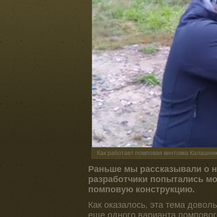
Как работает помповая винтовка Калашни
Раньше мы рассказывали о 
разработчики попытались м
помповую конструкцию.
Как оказалось, эта тема довол
еще одного варианта помповог