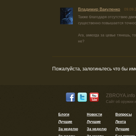
Владимир Вакуленко
09.09.
Также благодаря отсутствию дви
существенно повышается точнос
Ага, амкогда за цевье тянешь, 
не?
Пожалуйста, залогиньтесь что бы и
ZBROYA.info
Сайт об оружии 
Блоги
Новости
Вопросы
Лучшие
Лучшие
Лента
За неделю
За неделю
Лучшие