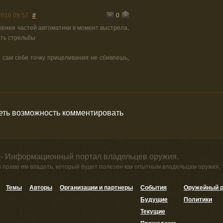
0
2016 09:57
#
жения частей автоматики в момент выстрела,
ть стрельбы
то сам себе точку прицеливания не сбивпешь,
меть возможность комментировать
 - Информационный портал владельцев оружия.
и праве им владеть, который будет полезен как опытным владельцам оружия,
Темы
Авторы
Организации и партнеры
События
Оружейный р
Будущие
Политики
Текущие