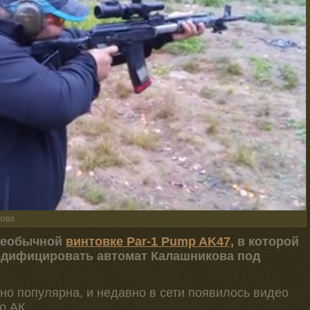
кова
необычной
винтовке Par-1 Pump AK47,
в которой
одифицировать автомат Калашникова под
ьно популярна, и недавно в сети появилось видео
о АК.