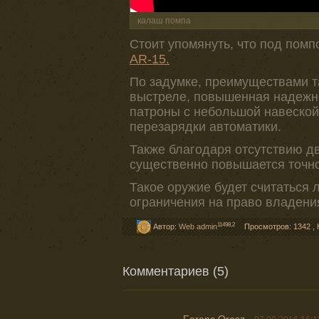
калаш помпа
Стоит упомянуть, что под пом
AR-15.
По задумке, преимуществами т
выстреле, повышенная надежно
патроны с небольшой навеской
перезарядки автоматики.
Также благодаря отсутствию д
существенно повышается точно
Такое оружие будет считаться 
ограничения на право владени
11498,2
Автор:
Web admin
Просмотров: 1342
,
Комментариев (5)