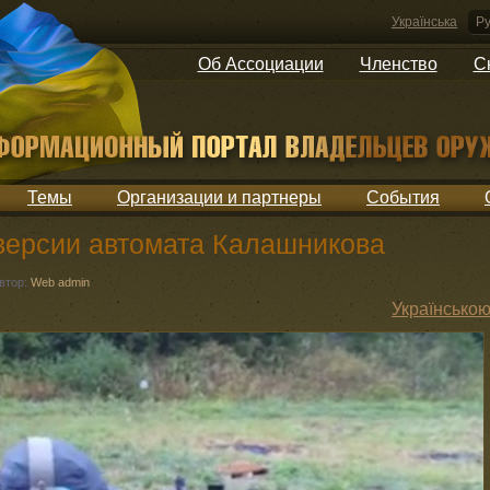
Українська
Ру
Об Ассоциации
Членство
С
Темы
Организации и партнеры
События
версии автомата Калашникова
втор:
Web admin
Українсько