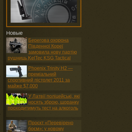
Новые
Берегова охорона
Південної Кореї
замовила нову партію
рушниць KelTec KSG Tactical
Phoenix Trinity H2 —
преміальний
спортивний пістолет 2011 за
майже $7,000
У Латвії поліцейські, які
носять зброю, щоранку
проходитимуть тест на алкоголь
Проєкт «Перевірено
боєм»: у новому