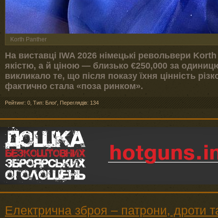
Korth Panther
На виставці IWA 2026 німецькі револьвери Kort
якістю, а й ціною — близько €250,000 за одиниц
викликало те, що після показу їхня цінність різ
фактично стала «поза ринком».
Рейтинг: 0
,
Тип: Блоґ
,
Переглядів: 134
Електрична зброя – патрони, дроти т