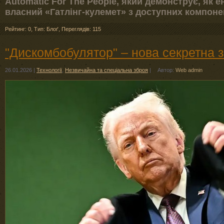
Automatic For The People, який демонструє, як 
власний «Гатлінг-кулемет» з доступних компоне
Рейтинг: 0
,
Тип: Блоґ
,
Переглядів: 115
"Дискомбобулятор" – нова секретна
26.01.2026
|
Технології
,
Незвичайна та спеціальна зброя
|
Автор:
Web admin