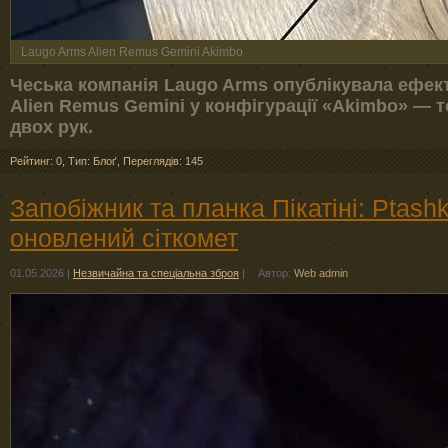
Laugo Arms Alien Remus Gemini Akimbo
Чеська компанія Laugo Arms опублікувала ефект
Alien Remus Gemini у конфігурації «Akimbo» — т
двох рук.
Рейтинг: 0
,
Тип: Блоґ
,
Переглядів: 145
Запобіжник та планка Пікатіні: Ptas
оновлений сіткомет
01.05.2026
|
Незвичайна та спеціальна зброя
|
Автор:
Web admin