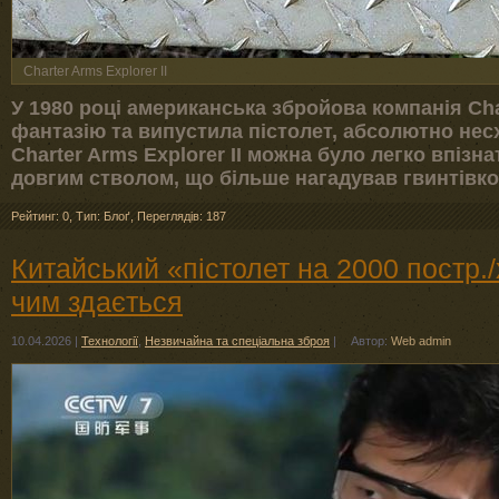
Charter Arms Explorer II
У 1980 році американська збройова компанія Ch
фантазію та випустила пістолет, абсолютно нес
Charter Arms Explorer II можна було легко впізна
довгим стволом, що більше нагадував гвинтівк
Рейтинг: 0
,
Тип: Блоґ
,
Переглядів: 187
Китайський «пістолет на 2000 постр./
чим здається
10.04.2026
|
Технології
,
Незвичайна та спеціальна зброя
|
Автор:
Web admin