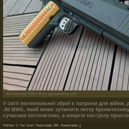
WristWrecker 5000 / Фото: gunsamerica.com
У світі вогнепальної зброї є патрони для війни,
.50 BMG, який може зупинити легку бронетехніку
сучасних пістолетних, а енергія пострілу прост
Рейтинг: 0
,
Тип: Блоґ
,
Переглядів: 388
,
Коментарів:
1