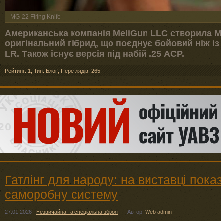
MG-22 Firing Knife
Американська компанія MeliGun LLC створила MG
оригінальний гібрид, що поєднує бойовий ніж і
LR. Також існує версія під набій .25 ACP.
Рейтинг: 1
,
Тип: Блоґ
,
Переглядів: 265
Гатлінг для народу: на виставці пок
саморобну систему
27.01.2026
|
Незвичайна та спеціальна зброя
|
Автор:
Web admin