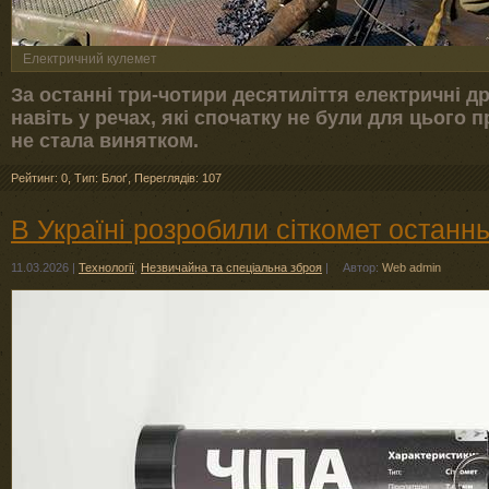
Електричний кулемет
За останні три-чотири десятиліття електричні д
навіть у речах, які спочатку не були для цього п
не стала винятком.
Рейтинг: 0
,
Тип: Блоґ
,
Переглядів: 107
В Україні розробили сіткомет останньо
11.03.2026
|
Технології
,
Незвичайна та спеціальна зброя
|
Автор:
Web admin