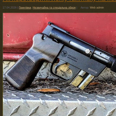
17.04.2026
|
Гвинтівки
,
Незвичайна та спеціальна зброя
|
Автор:
Web admin