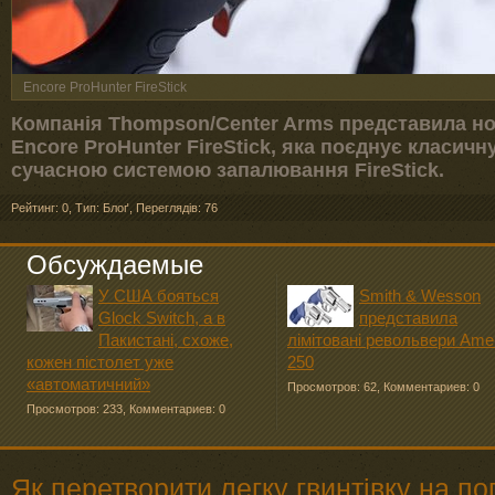
Encore ProHunter FireStick
Компанія Thompson/Center Arms представила но
Encore ProHunter FireStick, яка поєднує класичн
сучасною системою запалювання FireStick.
Рейтинг: 0
,
Тип: Блоґ
,
Переглядів: 76
Обсуждаемые
У США бояться
Smith & Wesson
Glock Switch, а в
представила
Пакистані, схоже,
лімітовані револьвери Ame
кожен пістолет уже
250
«автоматичний»
Просмотров: 62
,
Комментариев: 0
Просмотров: 233
,
Комментариев: 0
Як перетворити легку гвинтівку на п