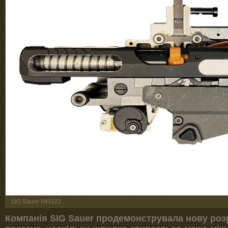
SIG Sauer MH322
Компанія SIG Sauer продемонструвала нову роз