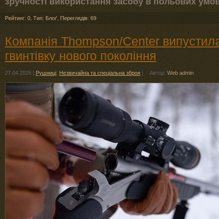
зручності використання засобу в польових умов
Рейтинг: 0
,
Тип: Блоґ
,
Переглядів: 69
Компанія Thompson/Center випустил
гвинтівку нового покоління
27.04.2026
|
Рушниці
,
Незвичайна та спеціальна зброя
|
Автор:
Web admin