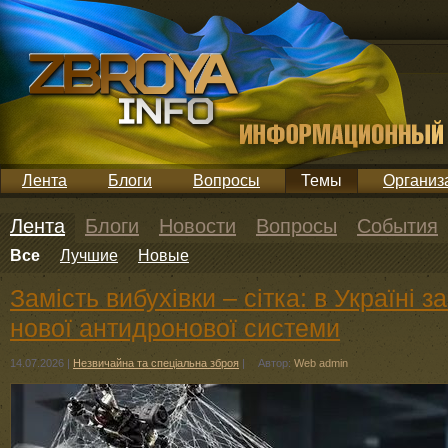
Лента
Блоги
Вопросы
Темы
Организ
Лента
Блоги
Новости
Вопросы
События
Все
Лучшие
Новые
Замість вибухівки – сітка: в Україні
нової антидронової системи
14.07.2026
|
Незвичайна та спеціальна зброя
|
Автор:
Web admin