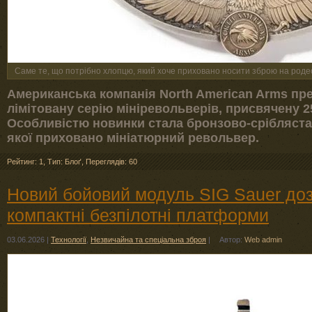
Саме те, що потрібно хлопцю, який хоче приховано носити зброю на роде
Американська компанія North American Arms пр
лімітовану серію мініревольверів, присвячену 
Особливістю новинки стала бронзово-срібляста
якої приховано мініатюрний револьвер.
Рейтинг: 1
,
Тип: Блоґ
,
Переглядів: 60
Новий бойовий модуль SIG Sauer до
компактні безпілотні платформи
03.06.2026
|
Технології
,
Незвичайна та спеціальна зброя
|
Автор:
Web admin