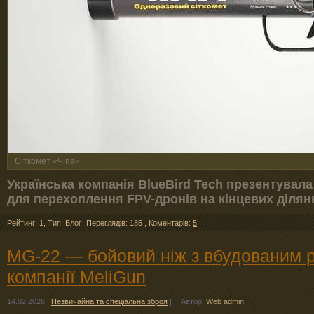
Сіткомет «Чіпа»
Українська компанія BlueBird Tech презентувала
для перехоплення FPV-дронів на кінцевих ділян
Рейтинг: 1
,
Тип: Блоґ
,
Переглядів: 185
,
Коментарів:
5
MG-22 — бойовий ніж з вбудованим 
компанії MeliGun
14.02.2026
|
Незвичайна та спеціальна зброя
|
Автор:
Web admin