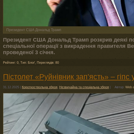
Президент США Дональд Трамп
Президент США Дональд Трамп розкрив деякі п
спеціальної операції з викрадення правителя В
проведеної 3 січня.
Рейтинг: 0
,
Тип: Блоґ
,
Переглядів: 80
Пістолет «Руйнівник зап'ясть» – гіпс
31.12.2025
|
Короткоствольна зброя
,
Незвичайна та спеціальна зброя
|
Автор:
Web 