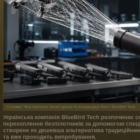
Сіткомет Чіпа заплутує лопаті дрона та знешкоджує його / BlueBird Tech
Українська компанія BlueBird Tech розпочинає 
перехоплення безпілотників за допомогою спеці
створене як дешевша альтернатива традиційни
та вже проходить випробування.