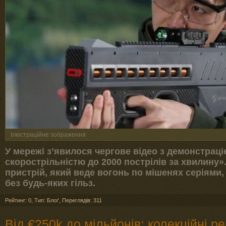
Ілюстраційне зображення
У мережі з’явилося чергове відео з демонстраці
скорострільністю до 2000 пострілів за хвилину»
пристрій, який веде вогонь по мішенях серіями, 
без будь-яких гільз.
Рейтинг: 0
,
Тип: Блоґ
,
Переглядів: 311
Від €250k до мільйонів: колекційні р