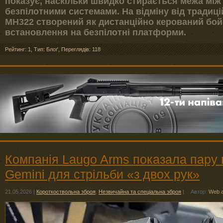
показує, наскільки швидко стирається межа між
безпілотними системами. На відміну від традиці
MH322 створений як дистанційно керований бо
встановлення на безпілотні платформи.
Рейтинг: 1
,
Тип: Блоґ
,
Переглядів: 118
Компанія Laugo Arms показала пару п
Gemini для стрільби «з двох рук»
21.05.2026
|
Короткоствольна зброя
,
Незвичайна та спеціальна зброя
|
Автор:
Web 