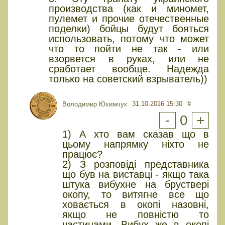
производства (как и миномет,
пулемет и прочие отечественные
поделки) бойцы будут бояться
использовать, потому что может
что то пойти не так - или
взорвется в руках, или не
сработает вообще. Надежда
только на советский взрыватель))
31.10.2016 15:30
#
Володимир Юхимчук
-
0
+
1) А хто вам сказав що в
цьому напрямку ніхто не
працює?
2) З розповіді представника
що був на виставці - якщо така
штука вибухне на бруствері
окопу, то витягне все що
ховається в окопі назовні,
якщо не повністю то
частинами. Вибух же в окопі