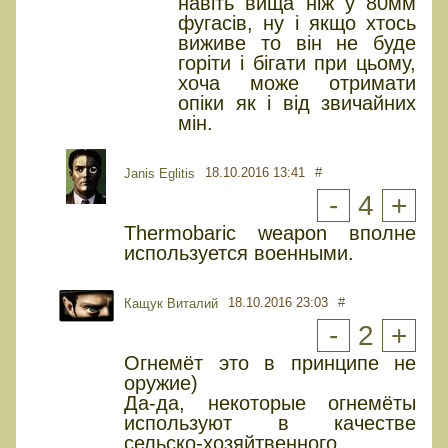
навіть вища ніж у 80мм
фугасів, ну і якщо хтось
виживе то він не буде
горіти і бігати при цьому,
хоча може отримати
опіки як і від звичайних
мін.
18.10.2016 13:41
#
Janis Eglitis
-
4
+
Thermobaric weapon вполне
используется военными.
18.10.2016 23:03
#
Кащук Виталий
-
2
+
Огнемёт это в принципе не
оружие)
Да-да, некоторые огнемёты
используют в качестве
сельско-хозяйтвенного