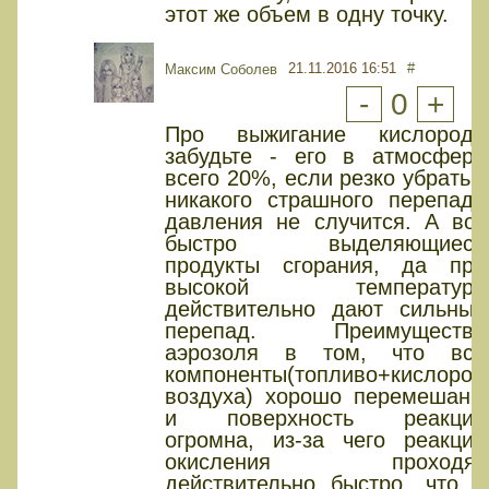
этот же объем в одну точку.
21.11.2016 16:51
#
Максим Соболев
-
0
+
Про выжигание кислорода
забудьте - его в атмосфере
всего 20%, если резко убрать -
никакого страшного перепада
давления не случится. А вот
быстро выделяющиеся
продукты сгорания, да при
высокой температуре
действительно дают сильный
перепад. Преимущество
аэрозоля в том, что все
компоненты(топливо+кислород
воздуха) хорошо перемешаны
и поверхность реакции
огромна, из-за чего реакции
окисления проходят
действительно быстро, что и