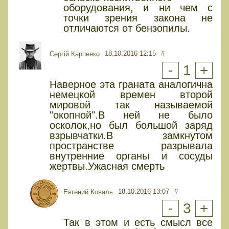
оборудования, и ни чем с
точки зрения закона не
отличаются от бензопилы.
18.10.2016 12:15
#
Сергій Карпенко
-
1
+
Наверное эта граната аналогична
немецкой времен второй
мировой так называемой
"окопной".В ней не было
осколок,но был большой заряд
взрывчатки.В замкнутом
пространстве разрывала
внутренние органы и сосуды
жертвы.Ужасная смерть
18.10.2016 13:07
#
Евгений Коваль
-
3
+
Так в этом и есть смысл все