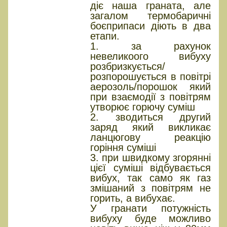
діє наша граната, але
загалом термобаричні
боєприпаси діють в два
етапи.
1. за рахунок
невеликоого вибуху
розбризкується/
розпорошується в повітрі
аерозоль/порошок який
при взаємодії з повітрям
утворює горючу суміш
2. зводиться другий
заряд який викликає
ланцюгову реакцію
горіння суміші
3. при швидкому згорянні
цієї суміші відбувається
вибух, так само як газ
змішаний з повітрям не
горить, а вибухає.
У гранати потужність
вибуху буде можливо