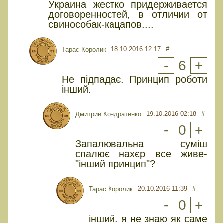
Украина жестко придерживается
договоренностей, в отличии от
свинособак-кацапов....
18.10.2016 12:17
#
Тарас Королик
-
6
+
Не підпадає. Принцип роботи
інший.
19.10.2016 02:18
#
Дмитрий Кондратенко
-
0
+
Запалювальна суміш
спалює нахєр все живе-
"інший принцип"?
20.10.2016 11:39
#
Тарас Королик
-
0
+
інший. я не знаю як саме