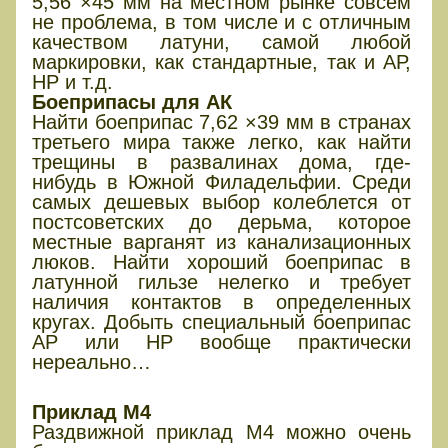
5,56 ×45 мм на местном рынке совсем
не проблема, в том числе и с отличным
качеством латуни, самой любой
маркировки, как стандартные, так и АР,
НР и т.д.
Боеприпасы для АК
Найти боеприпас 7,62 ×39 мм в странах
третьего мира также легко, как найти
трещины в развалинах дома, где-
нибудь в Южной Филадельфии. Среди
самых дешевых выбор колеблется от
постсоветских до дерьма, которое
местные варганят из канализационных
люков. Найти хороший боеприпас в
латунной гильзе нелегко и требует
наличия контактов в определенных
кругах. Добыть специальный боеприпас
АР или НР вообще практически
нереально…
ПРИКЛАДЫ
Приклад М4
Раздвижной приклад М4 можно очень