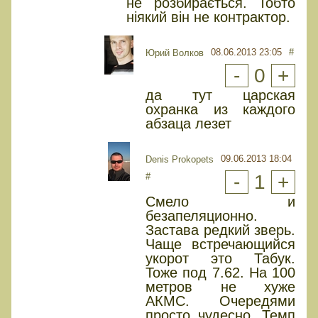
не розбирається. Тобто
ніякий він не контрактор.
08.06.2013 23:05
#
Юрий Волков
-
0
+
да тут царская
охранка из каждого
абзаца лезет
09.06.2013 18:04
Denis Prokopets
#
-
1
+
Смело и
безапеляционно.
Застава редкий зверь.
Чаще встречающийся
укорот это Табук.
Тоже под 7.62. На 100
метров не хуже
АКМС. Очередями
просто чудесно. Темп