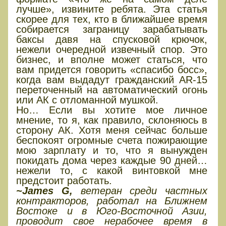
лучше», извините ребята. Эта статья
скорее для тех, кто в ближайшее время
собирается заграницу зарабатывать
баксы давя на спусковой крючок,
нежели очередной извечный спор. Это
бизнес, и вполне может статься, что
вам придется говорить «спасибо босс»,
когда вам выдадут гражданский AR-15
переточенный на автоматический огонь
или АК с отломанной мушкой.
Но… Если вы хотите мое личное
мнение, то я, как правило, склоняюсь в
сторону АК. Хотя меня сейчас больше
беспокоят огромные счета пожирающие
мою зарплату и то, что я вынужден
покидать дома через каждые 90 дней…
нежели то, с какой винтовкой мне
предстоит работать.
~James G,
ветеран среди частных
контракторов, работал на Ближнем
Востоке и в Юго-Восточной Азии,
проводит свое нерабочее время в