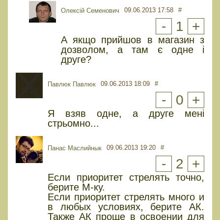
09.06.2013 17:58
#
Олексій Семенович
-
1
+
А якщо прийшов в магазин з
дозволом, а там є одне і
друге?
09.06.2013 18:09
#
Павлюк Павлюк
-
0
+
Я взяв одне, а друге мені
стрьомно...
09.06.2013 19:20
#
Панас Маслийнык
-
2
+
Если приоритет стрелять точно,
берите М-ку.
Если приоритет стрелять много и
в любых условиях, берите АК.
Также АК проще в освоении для