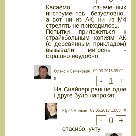
Касаемо означенных
инструментов - безусловно,
а вот ни из АК, ни из M4
стрелять не приходилось.
Попытки приложиться к
страйкбольным копиям АК
(с деревянным прикладом)
вызывали мигрень -
страшно неудобно.
09.06.2013 09:02
Олексій Семенович
#
-
1
+
На Снайпері раніше одне
і друге було напрокат.
09.06.2013 13:08
#
Юрий Волков
-
0
+
спасибо, учту