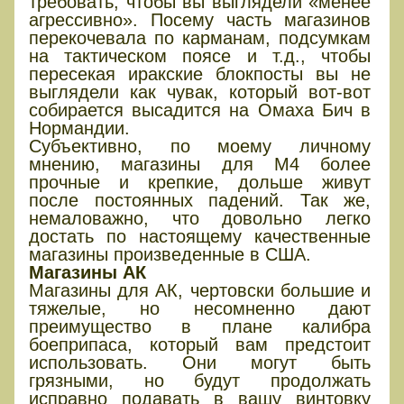
требовать, чтобы вы выглядели «менее
агрессивно». Посему часть магазинов
перекочевала по карманам, подсумкам
на тактическом поясе и т.д., чтобы
пересекая иракские блокпосты вы не
выглядели как чувак, который вот-вот
собирается высадится на Омаха Бич в
Нормандии.
Субъективно, по моему личному
мнению, магазины для М4 более
прочные и крепкие, дольше живут
после постоянных падений. Так же,
немаловажно, что довольно легко
достать по настоящему качественные
магазины произведенные в США.
Магазины АК
Магазины для АК, чертовски большие и
тяжелые, но несомненно дают
преимущество в плане калибра
боеприпаса, который вам предстоит
использовать. Они могут быть
грязными, но будут продолжать
исправно подавать в вашу винтовку