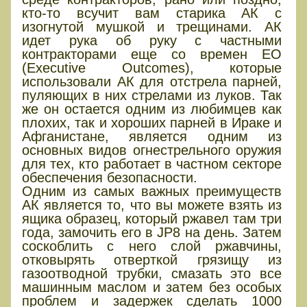
кто-то всучит вам старика АК с
изогнутой мушкой и трещинами. АК
идет рука об руку с частными
контракторами еще со времен ЕО
(Еxecutive Оutcomes), которые
использовали АК для отстрела парней,
пуляющих в них стрелами из луков. Так
же он остается одним из любимцев как
плохих, так и хороших парней в Ираке и
Афганистане, является одним из
основных видов огнестрельного оружия
для тех, кто работает в частном секторе
обеспечения безопасности.
Одним из самых важных преимуществ
АК является то, что вы можете взять из
ящика образец, который ржавел там три
года, замочить его в JP8 на день. Затем
соскоблить с него слой ржавчины,
отковырять отверткой грязищу из
газоотводной трубки, смазать это все
машинным маслом и затем без особых
проблем и задержек сделать 1000