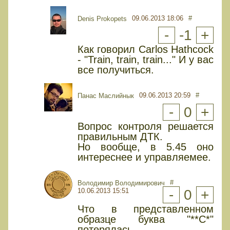
09.06.2013 18:06
#
Denis Prokopets
-
-1
+
Как говорил Carlos Hathcock
- "Train, train, train..." И у вас
все получиться.
09.06.2013 20:59
#
Панас Маслийнык
-
0
+
Вопрос контроля решается
правильным ДТК.
Но вообще, в 5.45 оно
интереснее и управляемее.
#
Володимир Володимирович
10.06.2013 15:51
-
0
+
Что в представленном
образце буква "**С*"
потерялась