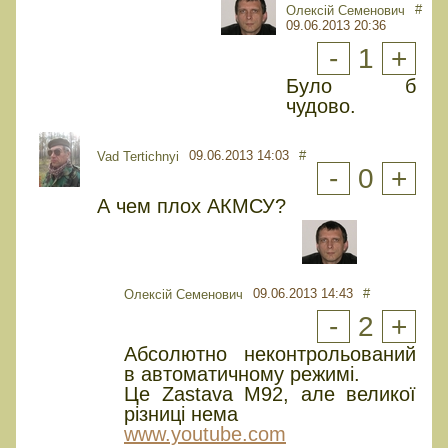
#
Олексій Семенович
09.06.2013 20:36
-
1
+
Було б
чудово.
09.06.2013 14:03
#
Vad Tertichnyi
-
0
+
А чем плох АКМСУ?
09.06.2013 14:43
#
Олексій Семенович
-
2
+
Абсолютно неконтрольований
в автоматичному режимі.
Це Zastava M92, але великої
різниці нема
www.youtube.com