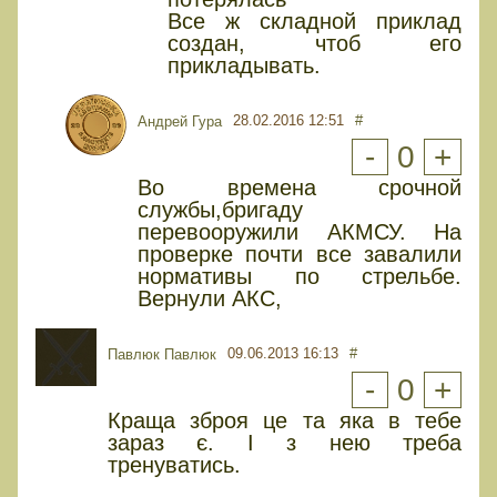
Все ж складной приклад
создан, чтоб его
прикладывать.
28.02.2016 12:51
#
Андрей Гура
-
0
+
Во времена срочной
службы,бригаду
перевооружили АКМСУ. На
проверке почти все завалили
нормативы по стрельбе.
Вернули АКС,
09.06.2013 16:13
#
Павлюк Павлюк
-
0
+
Краща зброя це та яка в тебе
зараз є. І з нею треба
тренуватись.