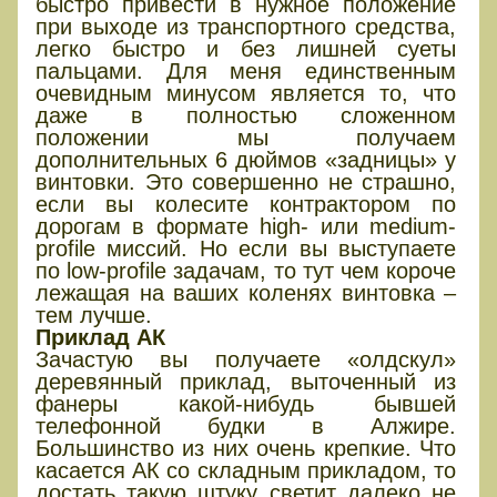
быстро привести в нужное положение
при выходе из транспортного средства,
легко быстро и без лишней суеты
пальцами. Для меня единственным
очевидным минусом является то, что
даже в полностью сложенном
положении мы получаем
дополнительных 6 дюймов «задницы» у
винтовки. Это совершенно не страшно,
если вы колесите контрактором по
дорогам в формате high- или medium-
profile миссий. Но если вы выступаете
по low-profile задачам, то тут чем короче
лежащая на ваших коленях винтовка –
тем лучше.
Приклад АК
Зачастую вы получаете «олдскул»
деревянный приклад, выточенный из
фанеры какой-нибудь бывшей
телефонной будки в Алжире.
Большинство из них очень крепкие. Что
касается АК со складным прикладом, то
достать такую штуку светит далеко не