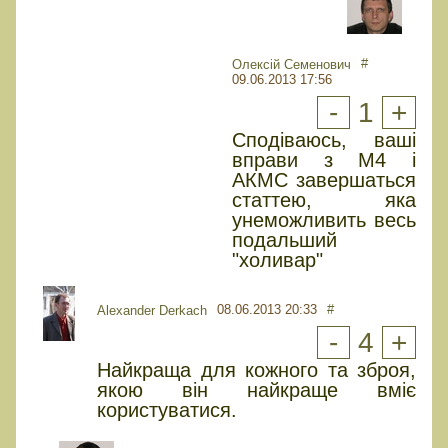
#
Олексій Семенович
09.06.2013 17:56
-
1
+
Сподіваюсь, ваші
вправи з М4 і
АКМС завершаться
статтею, яка
унеможливить весь
подальший
"холивар"
08.06.2013 20:33
#
Alexander Derkach
-
4
+
Найкраща для кожного та зброя,
якою він найкраще вміє
користуватися.