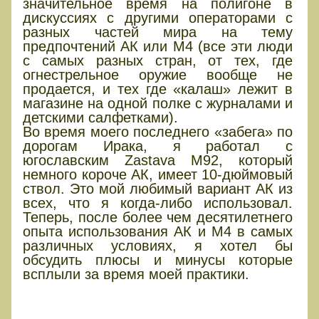
значительное время на полигоне в
дискуссиях с другими операторами с
разных частей мира на тему
предпочтений АК или М4 (все эти люди
с самых разных стран, от тех, где
огнестрельное оружие вообще не
продается, и тех где «калаш» лежит в
магазине на одной полке с журналами и
детскими салфетками).
Во время моего последнего «забега» по
дорогам Ирака, я работал с
югославским Zastava M92, который
немного короче АК, имеет 10-дюймовый
ствол. Это мой любимый вариант АК из
всех, что я когда-либо использовал.
Теперь, после более чем десятилетнего
опыта использования АК и М4 в самых
различных условиях, я хотел бы
обсудить плюсы и минусы которые
всплыли за время моей практики.
Коротко о двух стрелковых
системах М4