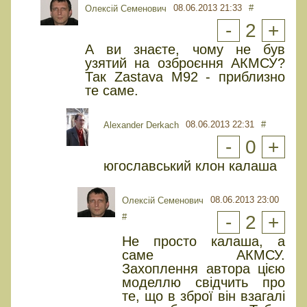
08.06.2013 21:33
#
Олексій Семенович
-
2
+
А ви знаєте, чому не був
узятий на озброєння АКМСУ?
Так Zastava M92 - приблизно
те саме.
08.06.2013 22:31
#
Alexander Derkach
-
0
+
югославський клон калаша
08.06.2013 23:00
Олексій Семенович
#
-
2
+
Не просто калаша, а
саме АКМСУ.
Захоплення автора цією
моделлю свідчить про
те, що в зброї він взагалі