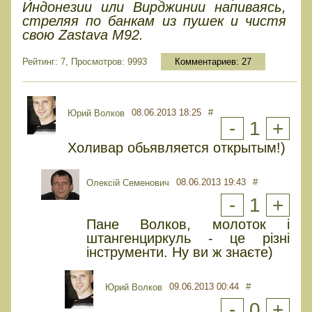
Индонезии или Вирджинии напиваясь,
стреляя по банкам из пушек и чистя
свою Zastava M92.
Рейтинг: 7, Просмотров: 9993
Комментариев:
27
08.06.2013 18:25
#
Юрий Волков
-
1
+
Холивар обьявляется открытым!)
08.06.2013 19:43
#
Олексій Семенович
-
1
+
Пане Волков, молоток і
штангенциркуль - це різні
інструменти. Ну ви ж знаєте)
09.06.2013 00:44
#
Юрий Волков
-
0
+