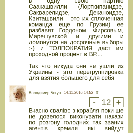
в одну свою партию
Саакашвилли (Лорткипанидзе,
Сакварелидзе, Деканоидзе,
Квиташвили - это их сплоченная
команда еще по Грузии) ее
разбавят Гордоном, Фирсовым,
Марешувской и другими и
ломонутся на досрочные выборы
:-) и ТОЛПОКРАТИЯ даст им
проходной процент в ВР....
Так что никуда они не ушли из
Украины - это перегруппировка
для взятия большего для себя
14.11.2016 14:52
#
Володимир Богун
-
12
+
Вчасно свалівє з корабля поки ще
не довелося виконувати накази
по розгону голодних так званих
агентів кремля які вийдут