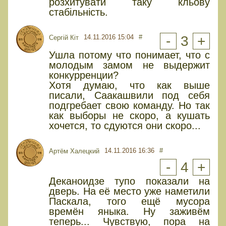
розхитувати таку кльову
стабільність.
14.11.2016 15:04
#
-
3
+
Сергій Кіт
Ушла потому что понимает, что с
молодым замом не выдержит
конкурренции?
Хотя думаю, что как выше
писали, Саакашвили под себя
подгребает свою команду. Но так
как выборы не скоро, а кушать
хочется, то сдуются они скоро...
14.11.2016 16:36
#
Артём Халецкий
-
4
+
Деканоидзе тупо показали на
дверь. На её место уже наметили
Паскала, того ещё мусора
времён яныка. Ну заживём
теперь... Чувствую, пора на