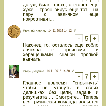
да уж, было плохо, а станет еще
хуже... троян вирус еще тот... на
пару с авакяном еще
накреативят...
14.11.2016 14:12
#
Евгений Коваль
-
5
+
Наконец то, осталось еще кобло
авякяна с троянами и
херащенками сцаной тряпкой
выгнать.
14.11.2016 14:39
#
Игорь Доценко
-
7
+
Главное вовремя "спрыгнуть"
чтобы не утонуть в своих
делишках без цели, задачи и
результата ... Смотрите... Теперь
вся грузинская команда вольется