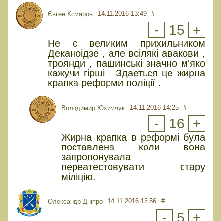
14.11.2016 13:49
#
Євген Комаров
-
15
+
Не є великим прихильником
Деканоідзе , але всілякі авакови ,
троянди , пашинські значно м'яко
кажучи гірші . Здаеться це жирна
крапка реформи поліції .
14.11.2016 14:25
#
Володимир Юхимчук
-
16
+
Жирна крапка в реформі була
поставлена коли вона
запропонувала
переатестовувати стару
міліцію.
14.11.2016 13:56
#
Олександр Дніпро
-
5
+