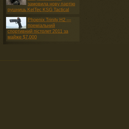
замовила нову партію
рушниць KelTec KSG Tactical
Phoenix Trinity H2 —
преміальний
спортивний пістолет 2011 за
майже $7,000