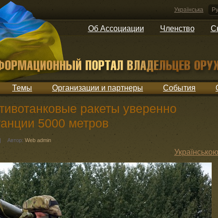
Українська
Ру
Об Ассоциации
Членство
С
Темы
Организации и партнеры
События
тивотанковые ракеты уверенно
танции 5000 метров
|
Автор:
Web admin
Українсько