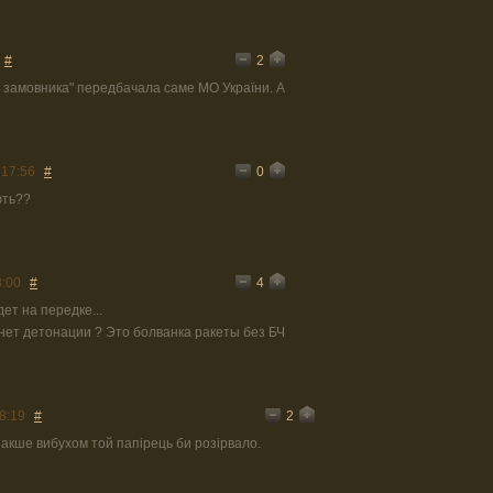
2
#
х замовника" передбачала саме МО України. А
0
 17:56
#
ють??
4
8:00
#
дет на передке...
 нет детонации ? Это болванка ракеты без БЧ
2
8:19
#
накше вибухом той папірець би розірвало.