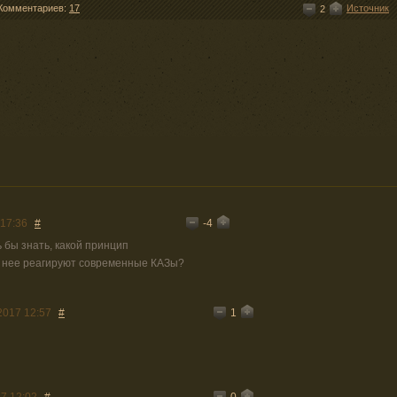
Комментариев:
17
Источник
2
-4
 17:36
#
 бы знать, какой принцип
а нее реагируют современные КАЗы?
1
2017 12:57
#
0