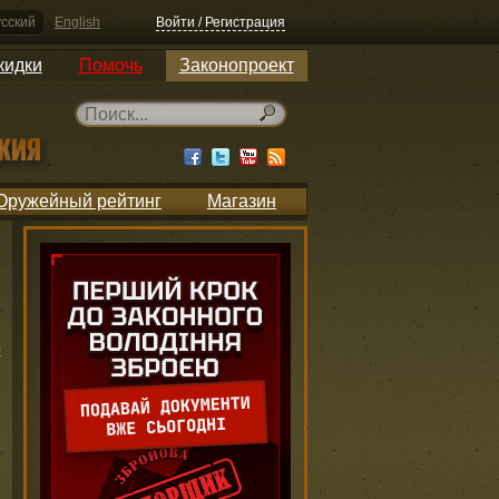
сский
English
Войти / Регистрация
кидки
Помочь
Законопроект
Оружейный рейтинг
Магазин
ю