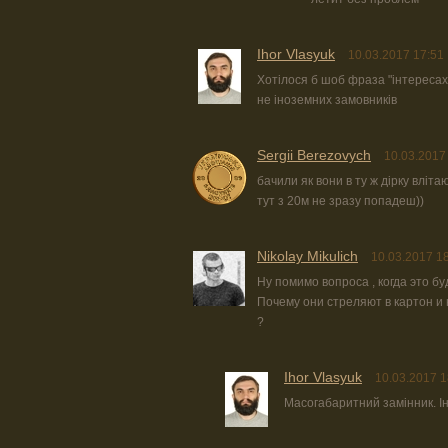
Ihor Vlasyuk
10.03.2017 17:51
Хотілося б шоб фраза "інтереса
не іноземних замовників
Sergii Berezovych
10.03.2017
бачили як вони в ту ж дірку вліта
тут з 20м не зразу попадеш))
Nikolay Mikulich
10.03.2017 1
Ну помимо вопроса , когда это бу
Почему они стреляют в картон и
?
Ihor Vlasyuk
10.03.2017 1
Масогабаритний замінник. І