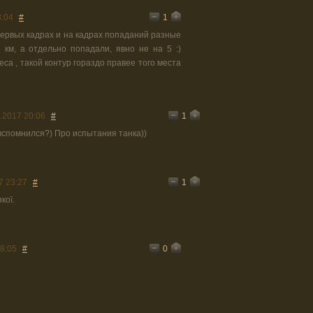
1
8:04
#
 первых кадрах и на кадрах попаданий разные
 км, а отдельно попадали, явно не на 5 :)
са , такой контур гораздо правее того места
1
.2017 20:06
#
вспомнился?) Про испытания танка))
1
7 23:27
#
кої.
0
8:05
#