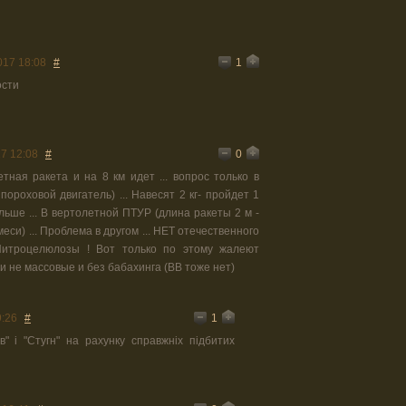
1
017 18:08
#
ости
0
7 12:08
#
тная ракета и на 8 км идет ... вопрос только в
ороховой двигатель) ... Навесят 2 кг- пройдет 1
альше ... В вертолетной ПТУР (длина ракеты 2 м -
еси) ... Проблема в другом ... НЕТ отечественного
Нитроцелюлозы ! Вот только по этому жалеют
и не массовые и без бабахинга (ВВ тоже нет)
1
9:26
#
ів" і "Стугн" на рахунку справжніх підбитих