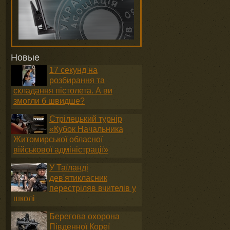
Новые
17 секунд на
розбирання та
складання пістолета. А ви
змогли б швидше?
Стрілецький турнір
«Кубок Начальника
Житомирської обласної
військової адміністрації»
У Таїланді
дев'ятикласник
перестріляв вчителів у
школі
Берегова охорона
Південної Кореї