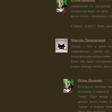
12.03.201
управление по лазерному л
(оператор) ведет на цель. ..
возле сопла - приемник) и 
Сбивает ли КАЗ ? Легко, как
Максим Перепелиця
12
Танков с КАЗ в зоне "а
современных танков нет,
захваченными украинскими 
Если там будет обездвиже
новую легенду писать, как ко
Игорь Доценко
13.0
Есть круче системы чем
остолопы в лампасах ..
"леер" , Едет между 
делает купол помех, в
"тухнут" и старые тан
летит без проблем