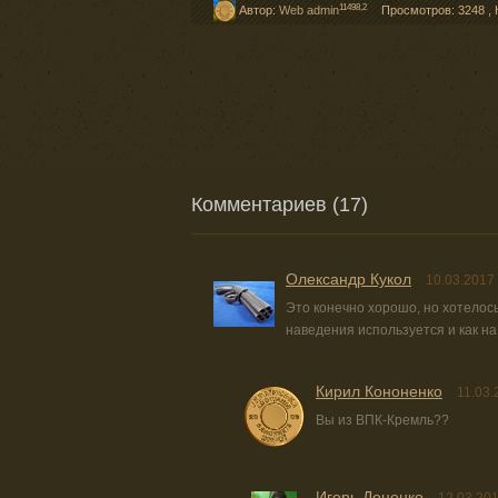
11498,2
Автор:
Web admin
Просмотров: 3248
,
Комментариев (17)
Олександр Кукол
10.03.2017
Это конечно хорошо, но хотелось
наведения используется и как н
Кирил Кононенко
11.03.
Вы из ВПК-Кремль??
Игорь Доценко