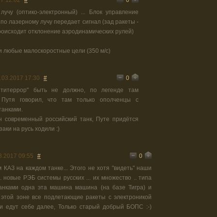
7 12:02
#
учу (оптико-электронный) ... Блок управление
. по лазерному лучу передает сигнал (зад ракеты -
происходит отклонение аэродинамических рулей)
 и любые малоскоростные цели (350 м/с)
0
.03.2017 17:30
#
нтитеррор" быть не должно, по легенде там
 Путя говорил, что там только ополченцы с
танками.
н современный российский танк, Путе придётся
заки на русь ходили :)
0
3.2017 09:55
#
 КАЗ на каждом танке... Этого не хотя "видеть" наши
. новые РЭБ системы русских ... их множество .. типа
танками одна эта машина машина (на базе Тигра) и
 этой зоне все подлетающие ракеты с электроникой
ки едут себе далее, Только старый добрый БОПС :-)