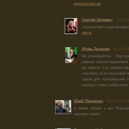
www.luch.kiev.ua
Сергей Хилевич
10.03.2
Хорошее фото для наглядн
goo.gl
Игорь Доценко
12.03.201
Не сомневайтесь .. Вертоле
навеске пороха (маршевый п
км, навесят 5 кг, пройдет д
там около 15 кг пороховой см
сырья для производства 
заряды и такие слабы пуски 
Юрiй Проценко
10.03.2017 1
А цікаво скільки у цих "Корсар
ворожих танків?