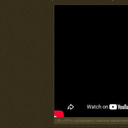
КБ «ЛУЧ» підтвердило заявлені характерис