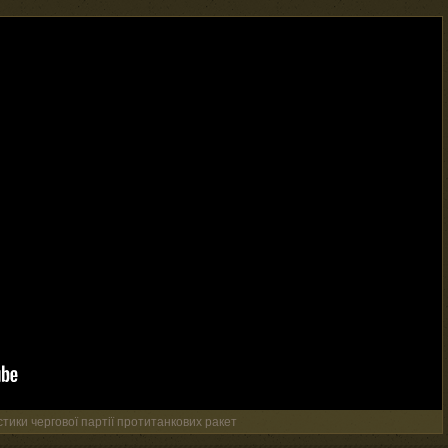
тики чергової партії протитанкових ракет