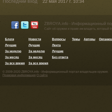
Последний вход
22 мая 2017 г. 10:34
ZBROYA.info - Информационный по
Сайт об оружии и праве им владеть, который 
Блоги
Новости
Вопросы
Темы
Авторы
Организ
Лучшие
Лучшие
Лента
За неделю
За неделю
Лучшие
За месяц
За месяц
Без ответа
За все время
За все время
© 2009-2020 ZBROYA.info - Информационный портал владельцев оружия.
Правовая информация
О сайте