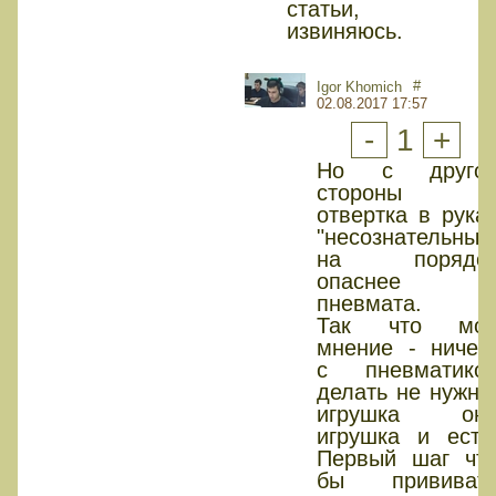
статьи,
извиняюсь.
#
Igor Khomich
02.08.2017 17:57
-
1
+
Но с друго
стороны
отвертка в рука
"несознательных
на порядо
опаснее
пневмата.
Так что мо
мнение - ничег
с пневматико
делать не нужно
игрушка он
игрушка и есть
Первый шаг чт
бы прививат