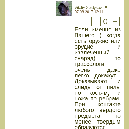
#
Vitaliy Serdykov
07.08.2017 13:11
-
0
+
Если именно из
Вашего ( когда
есть оружие или
орудие и
извлеченный
снаряд) то
трассологи
очень даже
легко докажут...
Доказывают и
следы от пилы
по костям, и
ножа по ребрам.
При контакте
любого твердого
предмета по
менее твердым
образуются