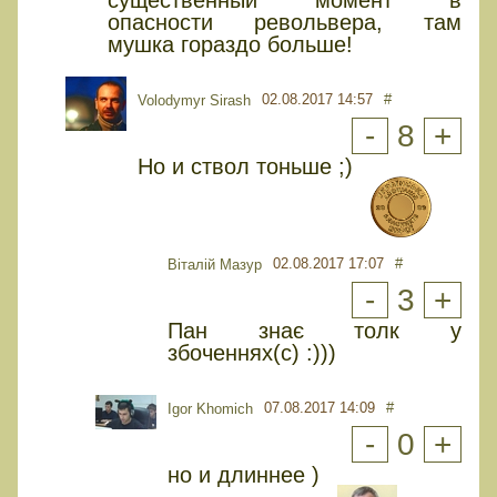
опасности револьвера, там
мушка гораздо больше!
02.08.2017 14:57
#
Volodymyr Sirash
-
8
+
Но и ствол тоньше ;)
02.08.2017 17:07
#
Віталій Мазур
-
3
+
Пан знає толк у
збоченнях(с) :)))
07.08.2017 14:09
#
Igor Khomich
-
0
+
но и длиннее )