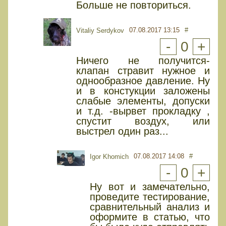
Больше не повториться.
07.08.2017 13:15
#
Vitaliy Serdykov
-
0
+
Ничего не получится-
клапан стравит нужное и
однообразное давление. Ну
и в констукции заложены
слабые элементы, допуски
и т.д. -вырвет прокладку ,
спустит воздух, или
выстрел один раз...
07.08.2017 14:08
#
Igor Khomich
-
0
+
Ну вот и замечательно,
проведите тестирование,
сравнительный анализ и
оформите в статью, что