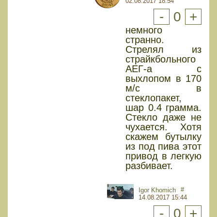
02.08.2017 18:54
-
0
+
немного
странно.
Стрелял из
страйкбольного
АЕГ-а с
выхлопом в 170
м/с в
стеклопакет,
шар 0.4 грамма.
Стекло даже не
чухается. Хотя
скажем бутылку
из под пива этот
привод в легкую
разбивает.
#
Igor Khomich
14.08.2017 15:44
-
0
+