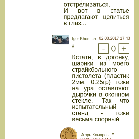
отстреливаться.
И вот в статье
предлагают целиться
в глаз...
02.08.2017 17:43
Igor Khomich
#
-
0
+
Кстати, в догонку,
шарики из моего
страйкбольного
пистолета (пластик
2мм, 0.25гр) тоже
на ура оставляют
дырочки в оконном
стекле. Так что
испытательный
стенд - тоже
весьма спорный...
#
Игорь Комаров