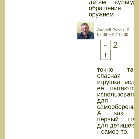
детям культур
обращения 
оружием.
#
Андрей Рубан
02.08.2017 18:00
-
2
+
точно так.
опасная
игрушка если
ее пытаются
использовать
для
самообороны.
А как "
первый шаг
для детишек "
- самое то.