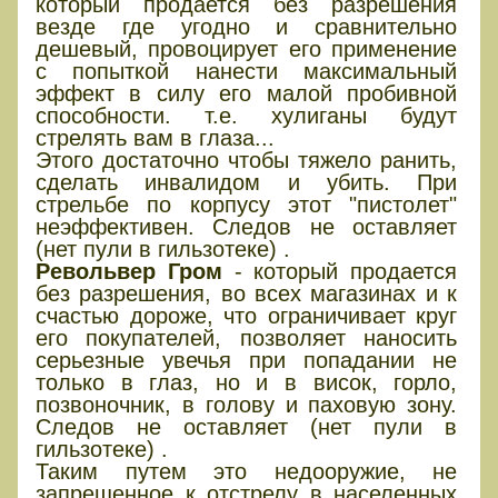
который продается без разрешения
везде где угодно и сравнительно
дешевый, провоцирует его применение
с попыткой нанести максимальный
эффект в силу его малой пробивной
способности. т.е. хулиганы будут
стрелять вам в глаза...
Этого достаточно чтобы тяжело ранить,
сделать инвалидом и убить. При
стрельбе по корпусу этот "пистолет"
неэффективен. Следов не оставляет
(нет пули в гильзотеке) .
Револьвер Гром
- который продается
без разрешения, во всех магазинах и к
счастью дороже, что ограничивает круг
его покупателей, позволяет наносить
серьезные увечья при попадании не
только в глаз, но и в висок, горло,
позвоночник, в голову и паховую зону.
Следов не оставляет (нет пули в
гильзотеке) .
Таким путем это недооружие, не
запрещенное к отстрелу в населенных