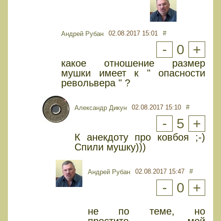
02.08.2017 15:01
#
Андрей Рубан
-
0
+
какое отношение размер
мушки имеет к " опасности
револьвера " ?
02.08.2017 15:10
#
Александр Дикун
-
5
+
К анекдоту про ковбоя ;-)
Спили мушку)))
02.08.2017 15:47
#
Андрей Рубан
-
0
+
не по теме, но
простите... мой