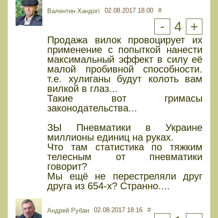
02.08.2017 18:00
#
Валентин Хандогі
-
4
+
Продажа вилок провоцирует их
применение с попыткой нанести
максимальный эффект в силу её
малой пробивной способности.
т.е. хулиганы будут колоть вам
вилкой в глаз...
Такие вот гримасы
законодательства...
ЗЫ Пневматики в Украине
миллионы единиц на руках.
Что там статистика по тяжким
телесным от пневматики
говорит?
Мы ещё не перестреляли друг
друга из 654-х? Странно....
02.08.2017 18:16
#
Андрей Рубан