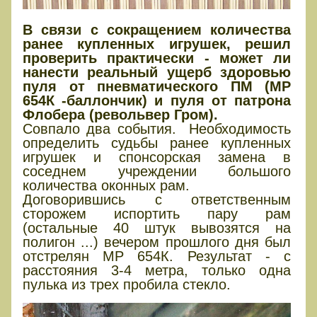
В связи с сокращением количества
ранее купленных игрушек, решил
проверить практически - может ли
нанести реальный ущерб здоровью
пуля от пневматического ПМ (МР
654К -баллончик) и пуля от патрона
Флобера (револьвер Гром).
Совпало два события. Необходимость
определить судьбы ранее купленных
игрушек и спонсорская замена в
соседнем учреждении большого
количества оконных рам.
Договорившись с ответственным
сторожем испортить пару рам
(остальные 40 штук вывозятся на
полигон ...) вечером прошлого дня был
отстрелян МР 654К. Результат - с
расстояния 3-4 метра, только одна
пулька из трех пробила стекло.