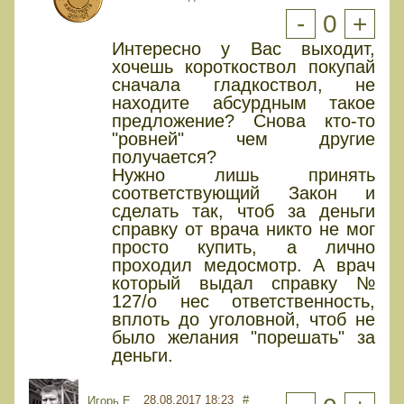
-
0
+
Интересно у Вас выходит,
хочешь короткоствол покупай
сначала гладкоствол, не
находите абсурдным такое
предложение? Снова кто-то
"ровней" чем другие
получается?
Нужно лишь принять
соответствующий Закон и
сделать так, чтоб за деньги
справку от врача никто не мог
просто купить, а лично
проходил медосмотр. А врач
который выдал справку №
127/о нес ответственность,
вплоть до уголовной, чтоб не
было желания "порешать" за
деньги.
28.08.2017 18:23
#
Игорь Е.