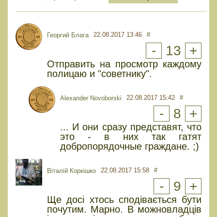
22.08.2017 13:46
#
Георгий Блага
-
13
+
Отправить на просмотр каждому
полицаю и "советнику".
22.08.2017 15:42
#
Alexander Novoborski
-
8
+
... И они сразу представят, что
это - в них так гатят
добропорядочные граждане. ;)
22.08.2017 15:58
#
Віталій Коркішко
-
9
+
Ще досі хтось сподівається бути
почутим. Марно. В можновладців