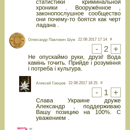
статистики криминальной
хроники . Вооружённое ,
законопослушное сообщество
они почему-то боятся как черт
ладана .
22.08.2017 17:14
#
Олександр Павлович Шум
-
2
+
Не опускаймо руки, друзі! Вода
камінь точить. Прийде і розуміння
і потреба і культура.
22.08.2017 18:25
#
Алексей Гоюшов
-
1
+
Слава Украине друже
Александр , поддерживаю
Вашу позицию на 100%. С
уважением .