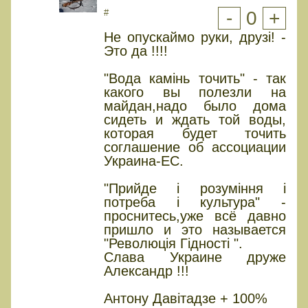
#
-
0
+
Не опускаймо руки, друзі! -
Это да !!!!
"Вода камінь точить" - так
какого вы полезли на
майдан,надо было дома
сидеть и ждать той воды,
которая будет точить
соглашение об ассоциации
Украина-ЕС.
"Прийде і розуміння і
потреба і культура" -
проснитесь,уже всё давно
пришло и это называется
"Революція Гідності ".
Слава Украине друже
Александр !!!
Антону Давітадзе + 100%