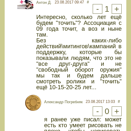
23.08.2017 09:47
#
Антон Д.
-
1
+
Интересно, сколько лет ещё
будем "точить"? Ассоциация с
09 года точит, а воз и ныне
там.
Без каких-либо
действий\митингов\кампаний в
поддержку, которые бы
показывали людям, что это не
"все друг-друга" и не
"свободный оборот оружия"
мы так и будем дальше
смотреть ролики и "точить"
ещё 10-15-20-25 лет...
23.08.2017 13:03
#
Александр Погребняк
-
0
+
я ранее уже писал: может
есть кто умеет рисовать не
плохо, чтобы нарисовать