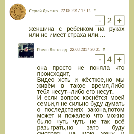
22.08.2017 17:14
#
Сергей Дяченко
-
2
+
женщина с ребенком на руках
или не имеет страха или....
22.08.2017 20:01
#
Роман Листопад
-
4
+
она просто не поняла что
происходит,
Видео хоть и жёсткое,но мы
живём в такое время,Либо
тебя несут--либо его несут..
И если вопрос коснётся моей
семьи,я не сильно буду думать
о последствиях закона,потом
может и пожалею что можно
было чуть чуть не так всё
разыграть,но зато буду
смотреть на мою жену и