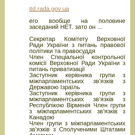
itd.rada.gov.ua
его вообще на половине
заседаний НЕТ. зато он ...
Секретар Комітету Верховної
Ради України з питань правової
політики та правосуддя
Член Спеціальної контрольної
комісії Верховної Ради України з
питань приватизації
Заступник керівника групи з
міжпарламентських зв'язків з
Державою Ізраїль
Заступник керівника групи з
міжпарламентських зв’язків з
Республікою Вірменія Член групи
з міжпарламентських зв’язків з
Канадою
Член групи з міжпарламентських
зв’язків з Сполученими Штатами