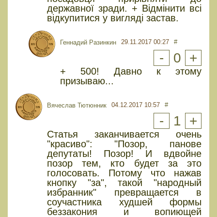
державної зради. + Відмінити всі
відкупитися у вигляді застав.
29.11.2017 00:27
#
Геннадий Разинкин
-
0
+
+ 500! Давно к этому
призываю...
04.12.2017 10:57
#
Вячеслав Тютюнник
-
1
+
Статья заканчивается очень
"красиво": "Позор, панове
депутаты! Позор! И вдвойне
позор тем, кто будет за это
голосовать. Потому что нажав
кнопку "за", такой "народный
избранник" превращается в
соучастника худшей формы
беззакония и вопиющей