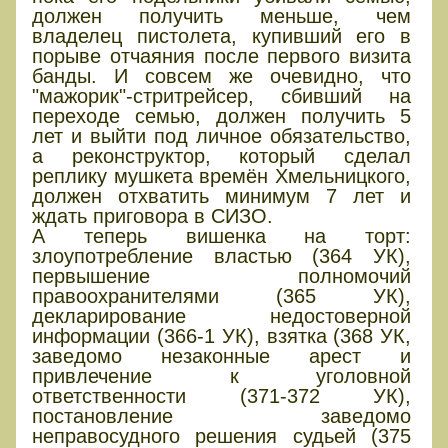
должен получить меньше, чем
владелец пистолета, купивший его в
порыве отчаяния после первого визита
банды. И совсем же очевидно, что
"мажорик"-стритрейсер, сбивший на
переходе семью, должен получить 5
лет и выйти под личное обязательство,
а реконструктор, который сделал
реплику мушкета времён Хмельницкого,
должен отхватить минимум 7 лет и
ждать приговора в СИЗО.
А теперь вишенка на торт:
злоупотребление властью (364 УК),
первышение полномочий
правоохранителями (365 УК),
декларирование недостоверной
информации (366-1 УК), взятка (368 УК,
заведомо незаконные арест и
привлечение к уголовной
ответственности (371-372 УК),
постановление заведомо
неправосудного решения судьей (375