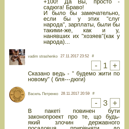
+100! Да Вы, просто -
садюга! Браво!
И было бы замечательно,
если бы у этих "слуг
народа", зарплаты, были бы
такими-же, как и у,
нанявших их "хозяев"(как у
народа)...
27.11.2017 23:52
#
vadim strashenko
-
1
+
Сказано ведь - " будемо жити по
новому" ( бля---дюги)
28.11.2017 20:59
#
Василь Петренко
-
3
+
В пакеті повинен бути
законопроект про те, що будь-
який злочин державного
посадовця прирівняти до