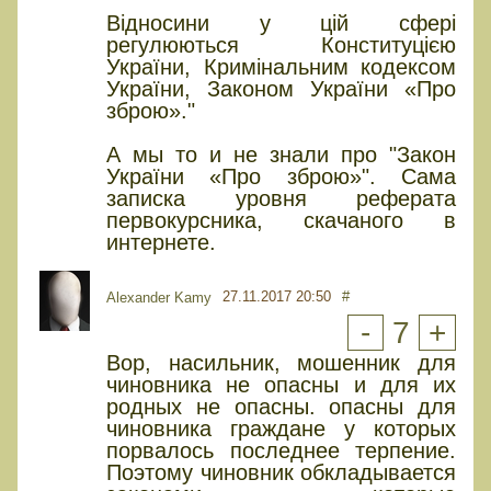
Відносини у цій сфері
регулюються Конституцією
України, Кримінальним кодексом
України, Законом України «Про
зброю»."
А мы то и не знали про "Закон
України «Про зброю»". Сама
записка уровня реферата
первокурсника, скачаного в
интернете.
27.11.2017 20:50
#
Alexander Kamy
-
7
+
Вор, насильник, мошенник для
чиновника не опасны и для их
родных не опасны. опасны для
чиновника граждане у которых
порвалось последнее терпение.
Поэтому чиновник обкладывается