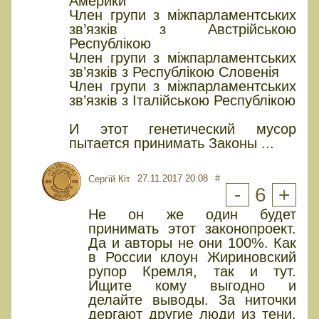
Америки
Член групи з міжпарламентських
зв’язків з Австрійською
Республікою
Член групи з міжпарламентських
зв’язків з Республікою Словенія
Член групи з міжпарламентських
зв’язків з Італійською Республікою
И этот генетический мусор
пытается принимать Законы ...
27.11.2017 20:08
#
Сергій Кіт
-
6
+
Не он же один будет
принимать этот законопроект.
Да и авторы не они 100%. Как
в России клоун Жириновский
рупор Кремля, так и тут.
Ищите кому выгодно и
делайте выводы. За ниточки
дергают другие люди из тени.