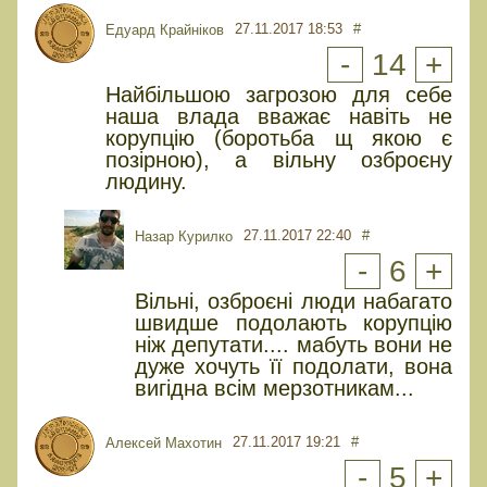
27.11.2017 18:53
#
Едуард Крайніков
-
14
+
Найбільшою загрозою для себе
наша влада вважає навіть не
корупцію (боротьба щ якою є
позірною), а вільну озброєну
людину.
27.11.2017 22:40
#
Назар Курилко
-
6
+
Вільні, озброєні люди набагато
швидше подолають корупцію
ніж депутати.... мабуть вони не
дуже хочуть її подолати, вона
вигідна всім мерзотникам...
27.11.2017 19:21
#
Алексей Махотин
-
5
+