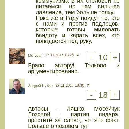
коммунизма в их столовой не
питаемся, но чем сильнее
давление, тем больше толку.
Пока же в Раду пойдут те, кто
с нами и против подлецов,
которые готовы миловать
бандоту и карать всех, кто
попадается под руку.
27.11.2017 18:28
#
-
10
+
Mc Lean
Браво автору! Толково и
аргументированно.
27.11.2017 18:30
#
Андрей Рубан
-
18
+
Авторы - Ляшко, Мосейчук
Лозовой - партия пидара,
простите за слово, но это факт.
Больше о лозовом тут