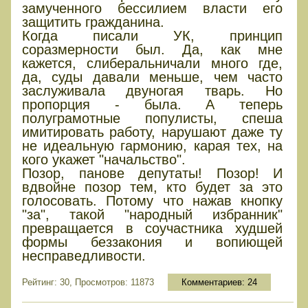
замученного бессилием власти его
защитить гражданина.
Когда писали УК, принцип
соразмерности был. Да, как мне
кажется, слиберальничали много где,
да, суды давали меньше, чем часто
заслуживала двуногая тварь. Но
пропорция - была. А теперь
полуграмотные популисты, спеша
имитировать работу, нарушают даже ту
не идеальную гармонию, карая тех, на
кого укажет "начальство".
Позор, панове депутаты! Позор! И
вдвойне позор тем, кто будет за это
голосовать. Потому что нажав кнопку
"за", такой "народный избранник"
превращается в соучастника худшей
формы беззакония и вопиющей
несправедливости.
Рейтинг: 30, Просмотров: 11873
Комментариев:
24