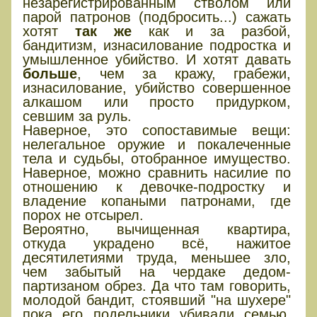
незарегистрированным стволом или
парой патронов (подбросить...) сажать
хотят
так же
как и за разбой,
бандитизм, изнасилование подростка и
умышленное убийство. И хотят давать
больше
, чем за кражу, грабежи,
изнасилование, убийство совершенное
алкашом или просто придурком,
севшим за руль.
Наверное, это сопоставимые вещи:
нелегальное оружие и покалеченные
тела и судьбы, отобранное имущество.
Наверное, можно сравнить насилие по
отношению к девочке-подростку и
владение копаными патронами, где
порох не отсырел.
Вероятно, вычищенная квартира,
откуда украдено всё, нажитое
десятилетиями труда, меньшее зло,
чем забытый на чердаке дедом-
партизаном обрез. Да что там говорить,
молодой бандит, стоявший "на шухере"
пока его подельники убивали семью,