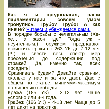
Как я и предполагал, наши
парламентарии совсем умом
тронулись. Грубо? Грубо! А как
иначе?
Читаем и убеждаемся сами.
В порядке борьбы с нелегальным (Хе-
хе... а закон где? Тогда уж -
неучтенным.) оружием предлагают
взвинтить сроки по 263 УК до 7-12 лет
(!!!) и свести весь спектр мер
пресечения до содержания под
стражей. Да, именно так, всех
посадить!
Сравнивать будем? Давайте сравним,
сколько у нас и за что дают. Даю с
общем по статье, минимум-максимум
по лишению свободы.
Кража (185 УК) - 3-12 лет. Чаще
условно или 3-4 года.
Грабеж (186 УК) - 4-13 лет. Чаще до 5
лет дают на практике.