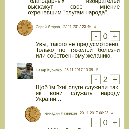
"благодарных" избирателей
выскажут своё мнение
охреневшим "слугам народа".
27.11.2017 23:46
#
Сергій Єгоров
-
0
+
Увы, такого не предусмотрено.
Только по тяжёлой болезни
или собственному желанию.
28.11.2017 10:39
#
Назар Курилко
-
2
+
Щоб їм їхні слуги служили так,
як вони служать народу
України...
29.11.2017 00:23
#
Геннадий Разинкин
-
0
+