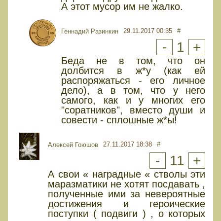
А этот мусор им не жалко.
29.11.2017 00:35
#
Геннадий Разинкин
-
1
+
Беда не в том, что он
долбится в ж*у (как ей
распоряжаться - его личное
дело), а в том, что у него
самого, как и у многих его
"соратников", вместо души и
совести - сплошные ж*ы!
27.11.2017 18:38
#
Алексей Гоюшов
-
11
+
А свои « наградные « стволы эти
маразматики не хотят посдавать ,
полученные ими за невероятные
достижения и героические
поступки ( подвиги ) , о которых