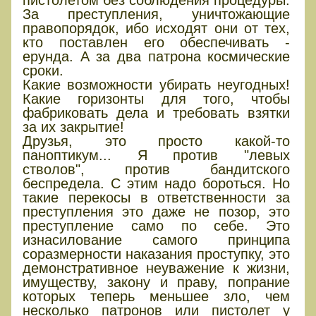
пистолетом без соблюдения процедуры.
За преступления, уничтожающие
правопорядок, ибо исходят они от тех,
кто поставлен его обеспечивать -
ерунда. А за два патрона космические
сроки.
Какие возможности убирать неугодных!
Какие горизонты для того, чтобы
фабриковать дела и требовать взятки
за их закрытие!
Друзья, это просто какой-то
паноптикум... Я против "левых
стволов", против бандитского
беспредела. С этим надо бороться. Но
такие перекосы в ответственности за
преступления это даже не позор, это
преступление само по себе. Это
изнасилование самого принципа
соразмерности наказания проступку, это
демонстративное неуважение к жизни,
имуществу, закону и праву, попрание
которых теперь меньшее зло, чем
несколько патронов или пистолет у