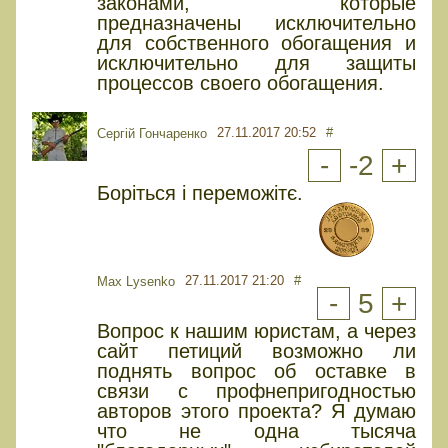
законами, которые
предназначены исключительно
для собственного обогащения и
исключительно для защиты
процессов своего обогащения.
27.11.2017 20:52
#
Сергій Гончаренко
-
-2
+
Боріться і переможітє.
27.11.2017 21:20
#
Max Lysenko
-
5
+
Вопрос к нашим юристам, а через
сайт петиций возможно ли
поднять вопрос об оставке в
связи с профнепригодностью
авторов этого проекта? Я думаю
что не одна тысяча