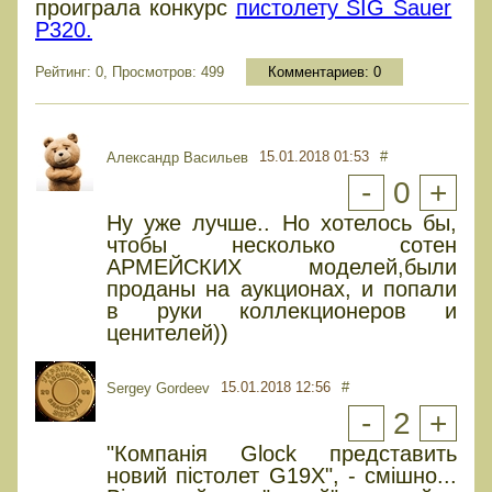
проиграла конкурс
пистолету SIG Sauer
P320.
Рейтинг: 0, Просмотров: 499
Комментариев:
0
15.01.2018 01:53
#
Александр Васильев
-
0
+
Ну уже лучше.. Но хотелось бы,
чтобы несколько сотен
АРМЕЙСКИХ моделей,были
проданы на аукционах, и попали
в руки коллекционеров и
ценителей))
15.01.2018 12:56
#
Sergey Gordeev
-
2
+
"Компанія Glock представить
новий пістолет G19X", - смішно...