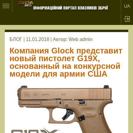
БЛОГ | 11.01.2018 |
Автор:
Web admin
Компания Glock представит
новый пистолет G19X,
основанный на конкурсной
модели для армии США