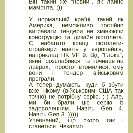
Він такий же "новий", як лайно
мамонта. ;))
У нормальній країні, такий як
Америка, неможливо постійно
вигравати тендери не змінюючи
конструкцію та дизайн пістолета.
Є набагато кращі пістолети-
страйкери навіть у європейців,
наприклад HK VP 9. Від "Глока",
який "розслабився" та почивав на
лаврах, просто втомилися.Тому
вони і тендер військовим
програли.
А тепер думають, куди б збути
вже нікому (військовим США так
точно) не потрібну серію. ;-) Але,
ми би брали цю серію із
задоволенням. Навіть Gen 4.
Навіть Gen 3. )))))
Упевнений, що скоро так і
станеться. Чекаємо...