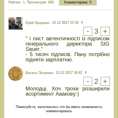
Рейтинг: 1, Просмотров: 606
Комментариев:
0
12.12.2017 22:34
#
Юрiй Проценко
-
3
+
" і лист автентичності із підписом
генерального директора SIG
Sauer."
- 5 тисяч підписів. Пану потрібно
підняти зарплатню.
13.12.2017 18:42
#
Василь Петренко
-
2
+
Молодці. Хоч трохи розширили
асортимент Ааакову:)
Пожалуйста, залогиньтесь что бы иметь возможность
комментировать