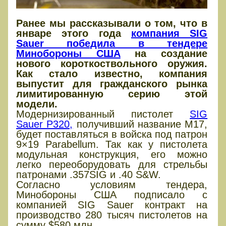
Ранее мы рассказывали о том, что в
январе этого года
компания SIG
Sauer победила в тендере
Минобороны США
на создание
нового короткоствольного оружия.
Как стало известно, компания
выпустит для гражданского рынка
лимитированную серию этой
модели.
Модернизированный пистолет
SIG
Sauer P320,
получивший название M17,
будет поставляться в войска под патрон
9×19 Parabellum. Так как у пистолета
модульная конструкция, его можно
легко переоборудовать для стрельбы
патронами .357SIG и .40 S&W.
Согласно условиям тендера,
Минобороны США подписало с
компанией SIG Sauer контракт на
производство 280 тысяч пистолетов на
сумму $580 млн.