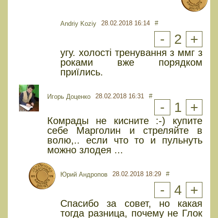
28.02.2018 16:14
#
Andriy Koziy
-
2
+
угу. холості тренування з ммг з
роками вже порядком
приїлись.
28.02.2018 16:31
#
Игорь Доценко
-
1
+
Комрады не кисните :-) купите
себе Марголин и стреляйте в
волю,.. если что то и пульнуть
можно злодея ...
28.02.2018 18:29
#
Юрий Андропов
-
4
+
Спасибо за совет, но какая
тогда разница, почему не Глок