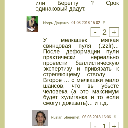
или Беретту ? Срок
одинаковый дадут.
01.03.2018 15:02
#
Игорь Доценко
-
2
+
У мелкашек мягкая
свинцовая пуля (.22lr)...
После деформации пули
практически нереально
провести баллистическую
экспертизу и привязать к
стреляющему стволу ....
Второе ... с мелкашки мало
шансов, что вы убьете
человека (а это максимум
будет хулиганка и то если
смогут доказать)... и т.д.
06.03.2018 16:06
#
Ruslan Sheremet
-
1
+