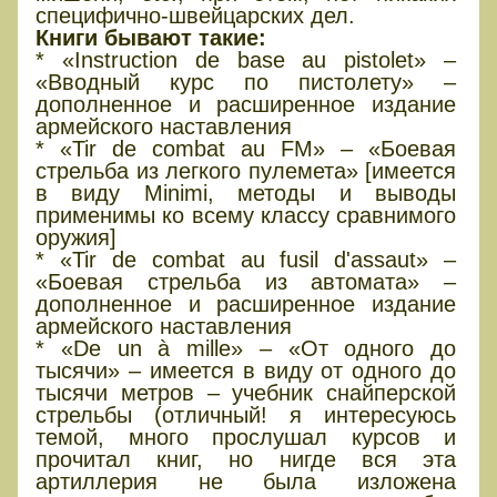
специфично-швейцарских дел.
Книги бывают такие:
* «Instruction de base au pistolet» –
«Вводный курс по пистолету» –
дополненное и расширенное издание
армейского наставления
* «Tir de combat au FM» – «Боевая
стрельба из легкого пулемета» [имеется
в виду Minimi, методы и выводы
применимы ко всему классу сравнимого
оружия]
* «Tir de combat au fusil d'assaut» –
«Боевая стрельба из автомата» –
дополненное и расширенное издание
армейского наставления
* «De un à mille» – «От одного до
тысячи» – имеется в виду от одного до
тысячи метров – учебник снайперской
стрельбы (отличный! я интересуюсь
темой, много прослушал курсов и
прочитал книг, но нигде вся эта
артиллерия не была изложена