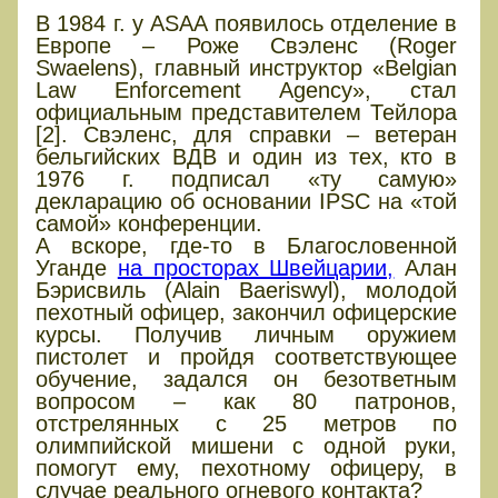
В 1984 г. у ASAA появилось отделение в
Европе – Роже Свэленс (Roger
Swaelens), главный инструктор «Belgian
Law Enforcement Agency», стал
официальным представителем Тейлора
[2]. Свэленс, для справки – ветеран
бельгийских ВДВ и один из тех, кто в
1976 г. подписал «ту самую»
декларацию об основании IPSC на «той
самой» конференции.
А вскоре, где-то в Благословенной
Уганде
на просторах Швейцарии,
Алан
Бэрисвиль (Alain Baeriswyl), молодой
пехотный офицер, закончил офицерские
курсы. Получив личным оружием
пистолет и пройдя соответствующее
обучение, задался он безответным
вопросом – как 80 патронов,
отстрелянных с 25 метров по
олимпийской мишени с одной руки,
помогут ему, пехотному офицеру, в
случае реального огневого контакта?