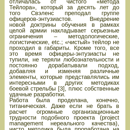
отличалась от чистого «метода
Тейлора», который за десять лет до
того Свэленс преподал группе
офицеров-энтузиастов. Внедрение
новой доктрины обучения в рамках
целой армии накладывает серьезные
ограничения – методологические,
логистические, etc.; «чистый» тейлор не
проходил в габариты. Кроме того, все
это время офицеры-энтузиасты не
тупили, не теряли любознательности и
постоянно дорабатывали подход,
добавляя и изменяя различные
элементы, которые представлялись им
интересными в других методиках
боевой стрельбы [3], плюс собственные
удачные разработки.
Работа была проделана, конечно,
титаническая. Даже если не брать в
расчет огромные организационные
трудности подобного проекта (project
management нереального качества),
чисто методика была проработана на