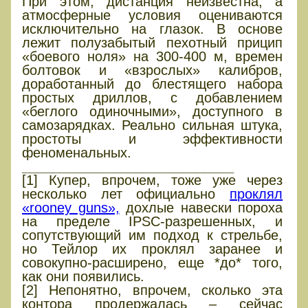
При этом, дистанция неизвестна, а
атмосферные условия оцениваются
исключительно на глазок. В основе
лежит полузабытый пехотный прицип
«боевого ноля» на 300-400 м, времен
болтовок и «взрослых» калибров,
доработанный до блестящего набора
простых дриллов, с добавлением
«беглого одиночными», доступного в
самозарядках. Реально сильная штука,
простоты и эффективности
феноменальных.
____________________________
[1] Купер, впрочем, тоже уже через
несколько лет официально
проклял
«rooney guns»,
дохлые навески пороха
на пределе IPSC-разрешенных, и
сопутствующий им подход к стрельбе,
но Тейлор их проклял заранее и
совокупно-расширено, еще *до* того,
как они появились.
[2] Непонятно, впрочем, сколько эта
контора продержалась – сейчас