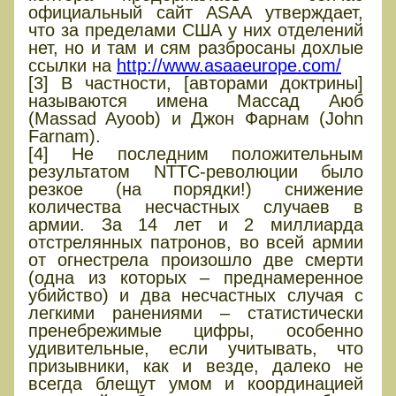
официальный сайт ASAA утверждает,
что за пределами США у них отделений
нет, но и там и сям разбросаны дохлые
ссылки на
http://www.asaaeurope.com/
[3] В частности, [авторами доктрины]
называются имена Массад Аюб
(Massad Ayoob) и Джон Фарнам (John
Farnam).
[4] Не последним положительным
результатом NTTC-революции было
резкое (на порядки!) снижение
количества несчастных случаев в
армии. За 14 лет и 2 миллиарда
отстрелянных патронов, во всей армии
от огнестрела произошло две смерти
(одна из которых – преднамеренное
убийство) и два несчастных случая с
легкими ранениями – статистически
пренебрежимые цифры, особенно
удивительные, если учитывать, что
призывники, как и везде, далеко не
всегда блещут умом и координацией