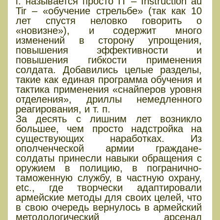
г. называется просто IT – Instruction au
Tir – «обучение стрельбе» (так как 10
лет спустя неловко говорить о
«новизне»), и содержит много
изменений в сторону упрощения,
повышения эффективности и
повышения гибкости применения
солдата. Добавились целые разделы,
такие как единая программа обучения и
тактика применения «снайперов уровня
отделения», дриллы немедленного
реагирования, и т. п.
За десять с лишним лет возникло
большее, чем просто надстройка на
существующих наработках. Из
ополченческой армии граждане-
солдаты принесли навыки обращения с
оружием в полицию, в погранично-
таможенную службу, в частную охрану,
etc., где творчески адаптировали
армейские методы для своих целей, что
в свою очередь вернулось в армейский
методологический арсенал