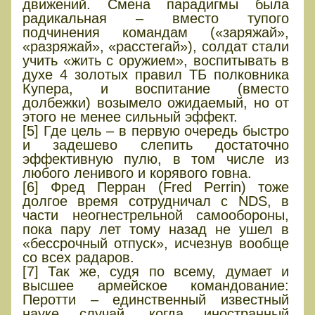
движений. Смена парадигмы была
радикальная – вместо тупого
подчинения командам («заряжай»,
«разряжай», «расстегай»), солдат стали
учить «жить с оружием», воспитывать в
духе 4 золотых правил ТБ полковника
Купера, и воспитание (вместо
долбежки) возымело ожидаемый, но от
этого не менее сильный эффект.
[5] Где цель – в первую очередь быстро
и задешево слепить достаточно
эффективную пулю, в том числе из
любого ленивого и корявого говна.
[6] Фред Перран (Fred Perrin) тоже
долгое время сотрудничал с NDS, в
части неогнестрельной самообороны,
пока пару лет тому назад не ушел в
«бессрочный отпуск», исчезнув вообще
со всех радаров.
[7] Так же, судя по всему, думает и
высшее армейское командование:
Перотти – единственный известный
науке случай, когда иностранный