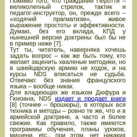
Помимо того, что гражданин Перотти –
великолепный стрелок, тактик и
педагог-инструктор, он, прежде всего –
«ходячий прагматизм», живое
выражение простоты и эффективности.
Думаю, без его вклада, КПД у
нынешней версии доктрины был бы не
в пример ниже [7].
Тут ты, читатель, наверняка хочешь
задать вопрос – как же быть тому, кто
желает заценить хваленые методики, но
в швейцарскую армию не ходок, и на
курсы NDS вписаться не судьба.
Отвечаю: без знания французского
языка – вообще никак.
Для владеющих же языком Дюфура и
Гюизана, NDS
издает и продает книги
[8] (точнее – брошюры), в которых вся
техника и методы – ровно те же, что и в
армейской доктрине, а часто и более
свежие. Как правило, также имеются
программы обучения, планы уроков,
мишени, etc., при этом, нет никаких