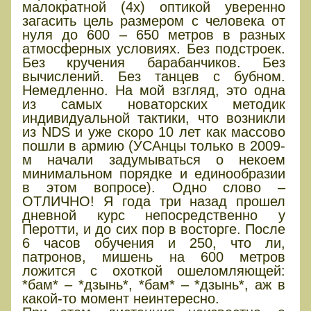
малократной (4х) оптикой уверенно
загасить цель размером с человека от
нуля до 600 – 650 метров в разных
атмосферных условиях. Без подстроек.
Без кручения барабанчиков. Без
вычислений. Без танцев с бубном.
Немедленно. На мой взгляд, это одна
из самых новаторских методик
индивидуальной тактики, что возникли
из NDS и уже скоро 10 лет как массово
пошли в армию (УСАнцы только в 2009-
м начали задумываться о некоем
минимальном порядке и единообразии
в этом вопросе). Одно слово –
ОТЛИЧНО! Я года три назад прошел
дневной курс непосредственно у
Перотти, и до сих пор в восторге. После
6 часов обучения и 250, что ли,
патронов, мишень на 600 метров
ложится с охоткой ошеломляющей:
*бам* – *дзынь*, *бам* – *дзынь*, аж в
какой-то момент неинтересно.