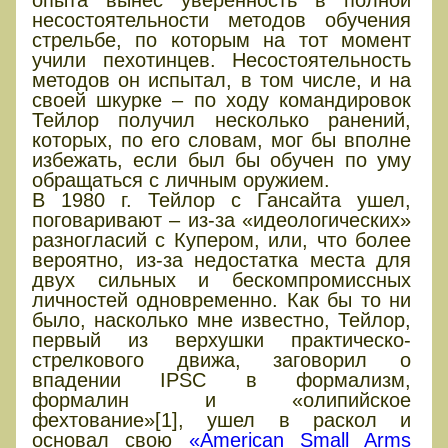
несостоятельности методов обучения
стрельбе, по которым на тот момент
учили пехотинцев. Несостоятельность
методов он испытал, в том числе, и на
своей шкурке – по ходу командировок
Тейлор получил несколько ранений,
которых, по его словам, мог бы вполне
избежать, если был бы обучен по уму
обращаться с личным оружием.
В 1980 г. Тейлор с Гансайта ушел,
поговаривают – из-за «идеологических»
разногласий с Купером, или, что более
вероятно, из-за недостатка места для
двух сильных и бескомпромиссных
личностей одновременно. Как бы то ни
было, насколько мне известно, Тейлор,
первый из верхушки практическо-
стрелкового движа, заговорил о
впадении IPSC в формализм,
формалин и «олипийское
фехтование»[1], ушел в раскол и
основал свою
«American Small Arms