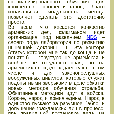
специализированного обучения для
конкретных профессионалов, благо
изначальная модульность метода
позволяет сделать это достаточно
просто.
Во всем, что касается конкретно
армейских дел, флагманом идет
организация под названием
NDS
–
своего рода лаборатория по развитию
нынешней доктрины IT. Эта контора
(статус которой мне так до конца и не
понятен) – структура не армейская и
вообще не государственная, но на
армейских площадках дает курсы в том
числе и для законопослушных
вооруженных цивилов, которые служат
подопытными зверьками в деле обкатки
новых методов обучения стрельбе.
Обкатанные методики идут в войска.
Короче, народ и армия едины. Народ в
единство пускают за разумное бабло, и
допущение гражданских лиц в процесс,
при правильной постановке дела, на