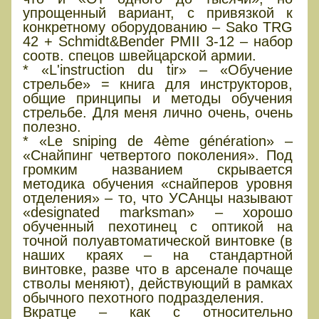
упрощенный вариант, с привязкой к
конкретному оборудованию – Sako TRG
42 + Schmidt&Bender PMII 3-12 – набор
соотв. спецов швейцарской армии.
* «L'instruction du tir» – «Обучение
стрельбе» = книга для инструкторов,
общие принципы и методы обучения
стрельбе. Для меня лично очень, очень
полезно.
* «Le sniping de 4ème génération» –
«Снайпинг четвертого поколения». Под
громким названием скрывается
методика обучения «снайперов уровня
отделения» – то, что УСАнцы называют
«designated marksman» – хорошо
обученный пехотинец с оптикой на
точной полуавтоматической винтовке (в
наших краях – на стандартной
винтовке, разве что в арсенале почаще
стволы меняют), действующий в рамках
обычного пехотного подразделения.
Вкратце – как с относительно