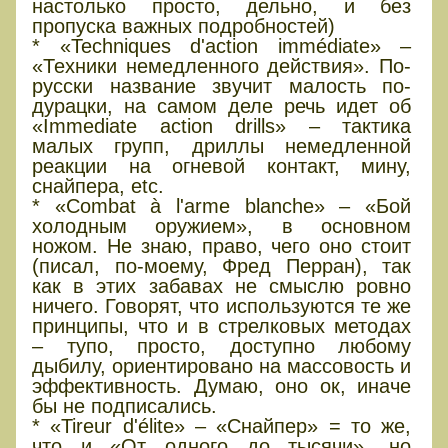
настолько просто, дельно, и без
пропуска важных подробностей)
* «Techniques d'action immédiate» –
«Техники немедленного действия». По-
русски название звучит малость по-
дурацки, на самом деле речь идет об
«Immediate action drills» – тактика
малых групп, дриллы немедленной
реакции на огневой контакт, мину,
снайпера, etc.
* «Combat à l'arme blanche» – «Бой
холодным оружием», в основном
ножом. Не знаю, право, чего оно стоит
(писал, по-моему, Фред Перран), так
как в этих забавах не смыслю ровно
ничего. Говорят, что используются те же
принципы, что и в стрелковых методах
– тупо, просто, доступно любому
дыбилу, ориентировано на массовость и
эффективность. Думаю, оно ок, иначе
бы не подписались.
* «Tireur d'élite» – «Снайпер» = то же,
что и «От одного до тысячи», но