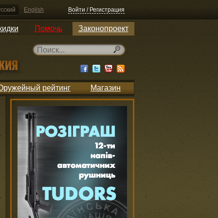
сский
English
Войти / Регистрация
кидки
Помочь
Законопроект
Оружейный рейтинг
Магазин