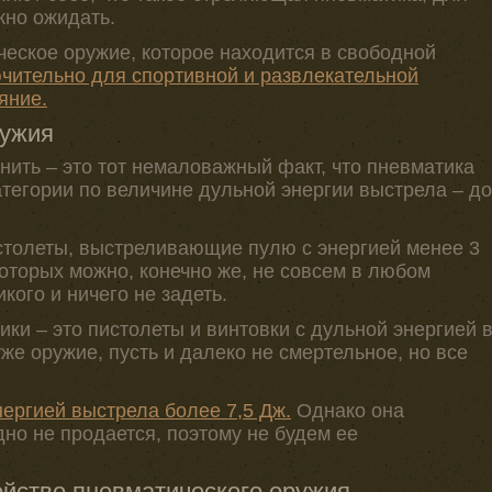
жно ожидать.
ческое оружие, которое находится в свободной
чительно для спортивной и развлекательной
яние.
ружия
нить – это тот немаловажный факт, что пневматика
атегории по величине дульной энергии выстрела – до
столеты, выстреливающие пулю с энергией менее 3
 которых можно, конечно же, не совсем в любом
икого и ничего не задеть.
и – это пистолеты и винтовки с дульной энергией 
уже оружие, пусть и далеко не смертельное, но все
нергией выстрела более 7,5 Дж.
Однако она
но не продается, поэтому не будем ее
ойство пневматического оружия