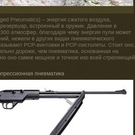
ed Pneumatics) – энергия сжатого воздуха,
 резервуар, встроенный в оружие. Давление в
 300 атмосфер, благодаря чему энергия пули может
ний, нежели в других видах пневматического
называют РСР-винтовки и РСР-пистолеты. Стоит оно,
ельно дороже, чем пневматика, основанная на
нно оно самое мощное и точное изо всей стреляющей
мпрессионная пневматика