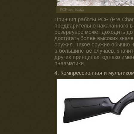
РСР-винтовка
Принцип работы РСР (Pre-Charg
предварительно накачанного в
резервуаре может доходить до
достигать более высоких значе
оружия. Такое оружие обычно 
в большинстве случаев, значит
других принципах, однако име
пневматики.
4. Компрессионная и мультико