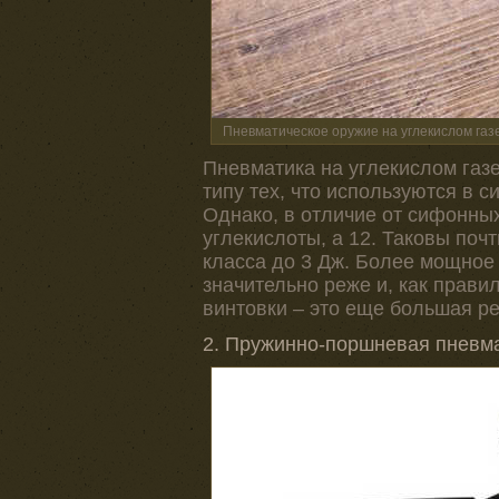
Пневматическое оружие на углекислом газ
Пневматика на углекислом газе
типу тех, что используются в 
Однако, в отличие от сифонных
углекислоты, а 12. Таковы поч
класса до 3 Дж. Более мощное 
значительно реже и, как прави
винтовки – это еще большая ре
2. Пружинно-поршневая пневм