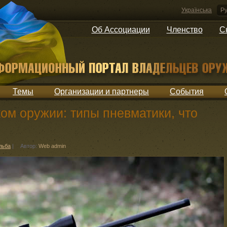
Українська
Ру
Об Ассоциации
Членство
С
Темы
Организации и партнеры
События
ом оружии: типы пневматики, что
льба
|
Автор:
Web admin