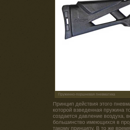
Пружинно-поршневая пневматика
Принцип действия этого пневм
которой взведенная пружина то
создается давление воздуха,
большинство имеющихся в прод
такому принципу. В то же врем