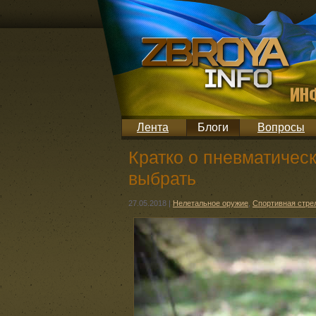
Лента
Блоги
Вопросы
Кратко о пневматическ
выбрать
27.05.2018
|
Нелетальное оружие
,
Спортивная стре