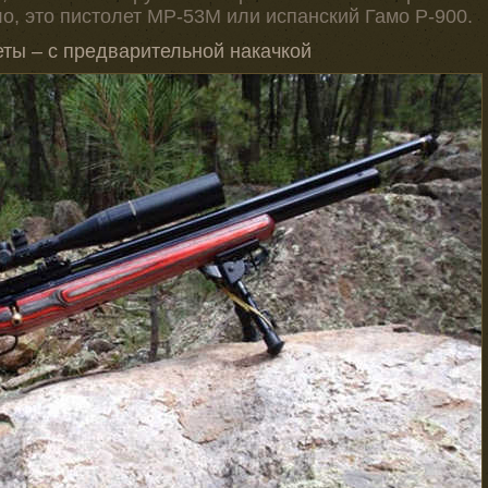
о, это пистолет МР-53М или испанский Гамо Р-900.
еты – с предварительной накачкой