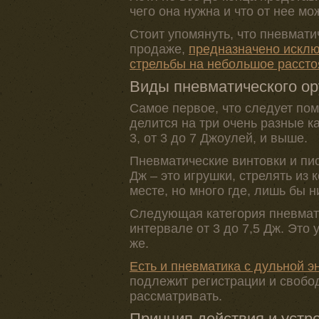
чего она нужна и что от нее мо
Стоит упомянуть, что пневмати
продаже,
предназначено исклю
стрельбы на небольшое рассто
Виды пневматического о
Самое первое, что следует пом
делится на три очень разные к
3, от 3 до 7 Джоулей, и выше.
Пневматические винтовки и пи
Дж – это игрушки, стрелять из
месте, но много где, лишь бы н
Следующая категория пневматик
интервале от 3 до 7,5 Дж. Это 
же.
Есть и пневматика с дульной э
подлежит регистрации и свобод
рассматривать.
Принцип действия и устр