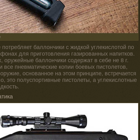
е
 потребляет баллончики с жидкой углекислотой по
сифонах для приготовления газированных напитков.
, оружейные баллончики содержат в себе не 8 г.
ти все пневматические копии боевых пистолетов,
оружие, основанное на этом принципе, встречается
ло, это полуспортивные пистолеты, а углекислотные
дкость.
атика