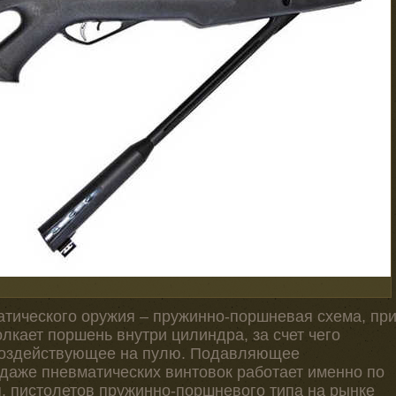
атического оружия – пружинно-поршневая схема, пр
лкает поршень внутри цилиндра, за счет чего
 воздействующее на пулю. Подавляющее
аже пневматических винтовок работает именно по
я, пистолетов пружинно-поршневого типа на рынке