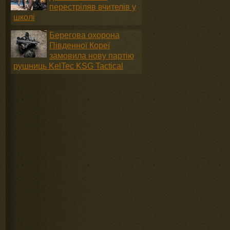
перестріляв вчителів у
школі
Берегова охорона
Південної Кореї
замовила нову партію
рушниць KelTec KSG Tactical