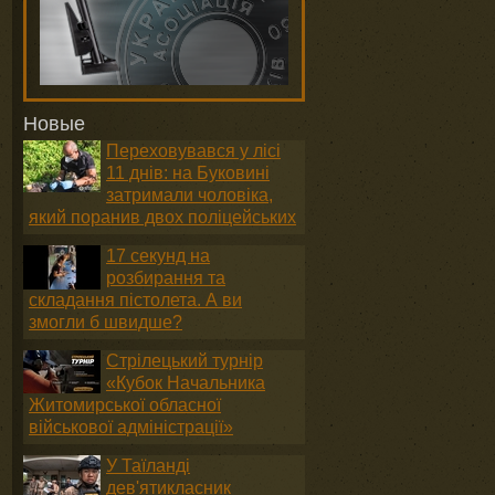
Новые
Переховувався у лісі
11 днів: на Буковині
затримали чоловіка,
який поранив двох поліцейських
17 секунд на
розбирання та
складання пістолета. А ви
змогли б швидше?
в
Стрілецький турнір
«Кубок Начальника
Житомирської обласної
військової адміністрації»
У Таїланді
дев'ятикласник