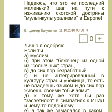
Надеюсь, что это не последний
маленький шаг на пути к
изживанию скотской доктрины
"мультикультурализма" в Европе!
11.10.2018 08:38
#
Владимир Вакуленко
-
0
+
Лично я одобряю.
Если ты
а) муслим
б) при этом "беженец" из одной
из "солнечных" стран,
в) до сих пор безработный
г) и не интегрированный в
культуру страны-убежища, то есть
не владеешь языком и до сих пор
живёшь своими "обычаями"
д) к тому же хотя бы раз
"засветился" в симпатиях к ИГИЛ
и чему-то подобному
е) а так же замарался в каком-