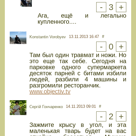
-
3
+
Ага, ещё и легально
купленного....
13.11.2013 16:47
#
Konstantin Vorobyev
-
0
+
Там был один травмат и ножи. Но
это еще так себе. Сегодня на
парковке одного супермаркета
десяток парней с битами избили
людей, разбили 4 машины и
разгромили ресторанчик.
www.objectiv.tv
14.11.2013 09:01
#
Сергій Гончаренко
-
2
+
Зажмите крысу в угол, и эта
маленькая тварь будет на вас