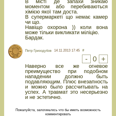
В місті де запахи зникаю
моментом або перебиваються
хімією якої там доста.
В супермаркеті що немає камер
чи що.
Навіщо охорона )) коли вона
може тільки викликати міліцію.
Бардак.
14.11.2013 17:45
#
Петр Гризодубов
-
0
+
Наверно все же огневое
преимущество при подобном
нападении должно быть
подавляющим. Плюс внезапность
и можно было рассчитывать на
успех. А травмат это несерьезно
и не эстетично.
Пожалуйста, залогиньтесь что бы иметь возможность
комментировать