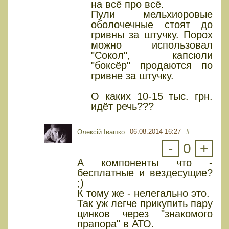
на всё про всё.
Пули мельхиоровые
оболочечные стоят до
гривны за штучку. Порох
можно использовал
"Сокол", капсюли
"боксёр" продаются по
гривне за штучку.
О каких 10-15 тыс. грн.
идёт речь???
06.08.2014 16:27
#
Олексій Івашко
-
0
+
А компоненты что -
бесплатные и вездесущие?
;)
К тому же - нелегально это.
Так уж легче прикупить пару
цинков через "знакомого
прапора" в АТО.