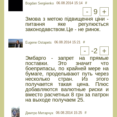
06.08.2014 15:14
#
Bogdan Sergiienko
-
9
+
Змова з метою підвищення ціни -
питання яке регулюється
законодавством.Це - не ринок.
06.08.2014 15:21
#
Eugene Ostapets
-
-2
+
Эмбарго - запрет на прямые
поставки. Это значит что
боеприпасы, по крайней мере на
бумаге, проделывают путь через
несколько стран. Из этого
получается такая цена. Плюс
добавляются валютные риски и
вместо расчетных 8 грн за патрон
на выходе получаем 25.
06.08.2014 15:25
#
Дмитро Митарчук