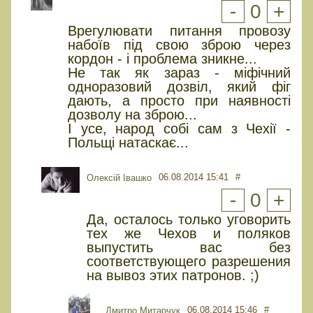
-
0
+
Врегулювати питання провозу
набоїв під свою зброю через
кордон - і проблема зникне...
Не так як зараз - міфічний
одноразовий дозвіл, який фіг
дають, а просто при наявності
дозволу на зброю...
І усе, народ собі сам з Чехії -
Польщі натаскає...
06.08.2014 15:41
#
Олексій Івашко
-
0
+
Да, осталось только уговорить
тех же Чехов и поляков
выпустить вас без
соответствующего разрешения
на вывоз этих патронов. ;)
06.08.2014 15:46
#
Дмитро Митарчук