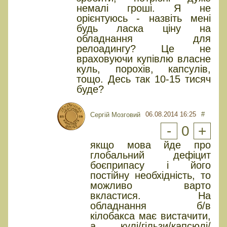
немалі гроші. Я не
орієнтуюсь - назвіть мені
будь ласка ціну на
обладнання для
релоадингу? Це не
враховуючи купівлю власне
куль, порохів, капсулів,
тощо. Десь так 10-15 тисяч
буде?
06.08.2014 16:25
#
Сергій Мозговий
-
0
+
якщо мова йде про
глобальний дефіцит
боєприпасу і його
постійну необхідність, то
можливо варто
вкластися. На
обладнання б/в
кілобакса має вистачити,
а кулі/гільзи/капсюлі/