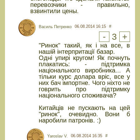
перевозчики - правильно,
взвинтили цены.
06.08.2014 16:15
#
Василь Петренко
-
3
+
"Ринок" такий, як і на все, в
нашій інтерпритації базар.
Одні упирі кругом! Як почнуть
плакатись: - підтримка
національного виробника... А
тільки курс долара вріс, все у
них бач імпортне. Чого ніхто не
говрить про підтримку
національного споживача?
Китайців не пускають на цей
"ринок", очевидно. Вони б
наробили патронів. :)
06.08.2014 16:35
#
Yaroslav V.