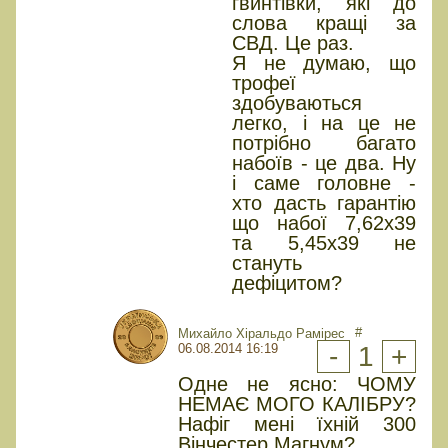
гвинтівки, які до
слова кращі за
СВД. Це раз.
Я не думаю, що
трофеї
здобуваються
легко, і на це не
потрібно багато
набоїв - це два. Ну
і саме головне -
хто дасть гарантію
що набої 7,62х39
та 5,45х39 не
стануть
дефіцитом?
#
Михайло Хіральдо Рамірес
06.08.2014 16:19
-
1
+
Одне не ясно: ЧОМУ
НЕМАЄ МОГО КАЛІБРУ?
Нафіг мені їхній 300
Вінчестер Магнум?