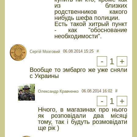
из близких
родственников какого
нибудь шефа полиции.
Есть такой хитрый пункт
- как "обоснование
необходимости".
06.08.2014 15:25
#
Сергій Мозговий
-
1
+
Вообще то эмбарго же уже сняли
с Украины
06.08.2014 16:02
#
Олександр Кравченко
-
1
+
Нічого, в магазинах про нього
як розповідали два місяці
тому, так і будуть розмовідати
ще рік )