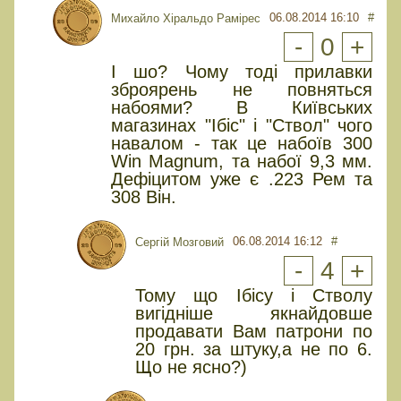
06.08.2014 16:10
#
Михайло Хіральдо Рамірес
-
0
+
І шо? Чому тоді прилавки
зброярень не повняться
набоями? В Київських
магазинах "Ібіс" і "Ствол" чого
навалом - так це набоїв 300
Win Magnum, та набої 9,3 мм.
Дефіцитом уже є .223 Рем та
308 Він.
06.08.2014 16:12
#
Сергій Мозговий
-
4
+
Тому що Ібісу і Стволу
вигідніше якнайдовше
продавати Вам патрони по
20 грн. за штуку,а не по 6.
Що не ясно?)