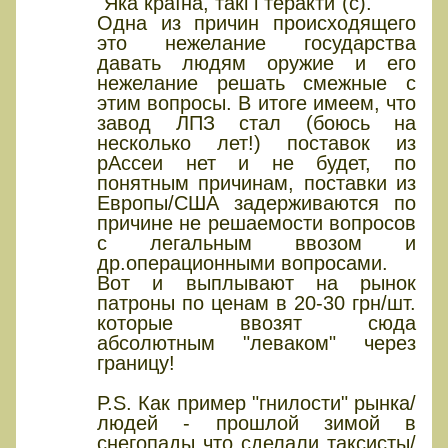
"Яка країна, такі і теракти"(с).
Одна из причин происходящего
это нежелание государства
давать людям оружие и его
нежелание решать смежные с
этим вопросы. В итоге имеем, что
завод ЛПЗ стал (боюсь на
несколько лет!) поставок из
рАссеи нет и не будет, по
понятным причинам, поставки из
Европы/США задерживаются по
причине не решаемости вопросов
с легальным ввозом и
др.операционными вопросами.
Вот и выплывают на рынок
патроны по ценам в 20-30 грн/шт.
которые ввозят сюда
абсолютным "леваком" через
границу!
P.S. Как пример "гнилости" рынка/
людей - прошлой зимой в
снегопады что сделали таксисты/