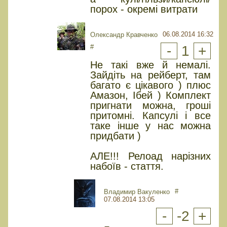
порох - окремі витрати
06.08.2014 16:32
Олександр Кравченко
#
-
1
+
Не такі вже й немалі.
Зайдіть на рейберт, там
багато є цікавого ) плюс
Амазон, Ібей ) Комплект
пригнати можна, гроші
притомні. Капсулі і все
таке інше у нас можна
придбати )
АЛЕ!!! Релоад нарізних
набоїв - стаття.
#
Владимир Вакуленко
07.08.2014 13:05
-
-2
+