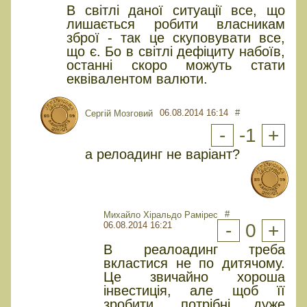
В світлі даної ситуації все, що
лишається робити власникам
зброї - так це скуповувати все,
що є. Бо в світлі дефіциту набоїв,
останні скоро можуть стати
еквівалентом валюти.
06.08.2014 16:14
#
Сергій Мозговий
-
-1
+
а релоадинг не варіант?
#
Михайло Хіральдо Рамірес
06.08.2014 16:21
-
0
+
В реалоадинг треба
вкластися не по дитячому.
Це звичайно хороша
інвестиція, але щоб її
зробити, потрібні дуже