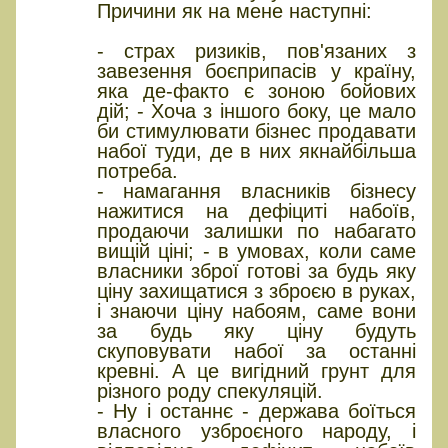
Причини як на мене наступні:
- страх ризиків, пов'язаних з
завезення боєприпасів у країну,
яка де-факто є зоною бойових
дій; - Хоча з іншого боку, це мало
би стимулювати бізнес продавати
набої туди, де в них якнайбільша
потреба.
- намагання власників бізнесу
нажитися на дефіциті набоїв,
продаючи залишки по набагато
вищій ціні; - в умовах, коли саме
власники зброї готові за будь яку
ціну захищатися з зброєю в руках,
і знаючи ціну набоям, саме вони
за будь яку ціну будуть
скуповувати набої за останні
кревні. А це вигідний грунт для
різного роду спекуляцій.
- Ну і останнє - держава боїться
власного узброєного народу, і