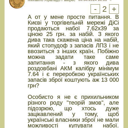
-
2
+
А от у мене просте питання. В
Києві у торгівельній мережі ДіСі
продаються набої 7,62х39 за
ціною 25 грн. за набій. З якого
дива така скажена ціна на набій,
який стопудоф з запасів ЛПЗ і не
ввозиться з інших країн. Побіжно
можна задати таке саме
запитання - з якого дива
роздовбані АКМ калібру мінімум
7.64 і є переробкою українських
запасів зброї коштують аж 13 000
грн?
Особисто я не є прихильником
різного роду "теорій змов", але
підозрюю, що хтось дуже
зацікавлений у тому, щоб
українські власники зброї не мали
можливості купувати набої.