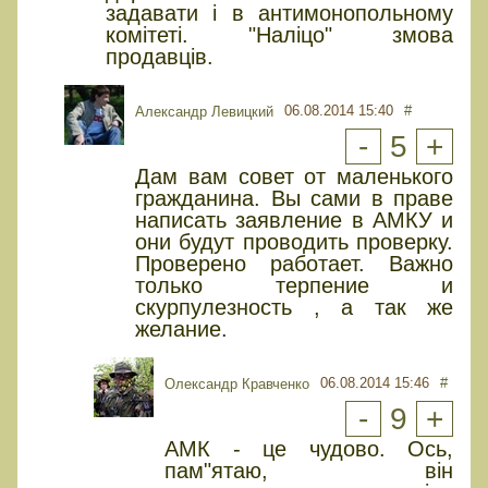
задавати і в антимонопольному
комітеті. "Наліцо" змова
продавців.
06.08.2014 15:40
#
Александр Левицкий
-
5
+
Дам вам совет от маленького
гражданина. Вы сами в праве
написать заявление в АМКУ и
они будут проводить проверку.
Проверено работает. Важно
только терпение и
скурпулезность , а так же
желание.
06.08.2014 15:46
#
Олександр Кравченко
-
9
+
АМК - це чудово. Ось,
пам"ятаю, він