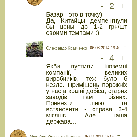
-
2
+
Базар - это в точку)
Да, Китайцы демпенгнули
бы цены до 1-2 грн/шт
своими темпами :)
06.08.2014 16:40
#
Олександр Кравченко
-
4
+
Якби пустили іноземні
компанії, великих
виробників, теж було б
незле. Приміщень порожніх
у нас в країні добіса, старих
заводів там різних.
Привезти лінію та
встановити - справа 3-4
місяців. Але наша
держава...
06.08.2014 16:06
#
Михайло Хіральдо Рамірес