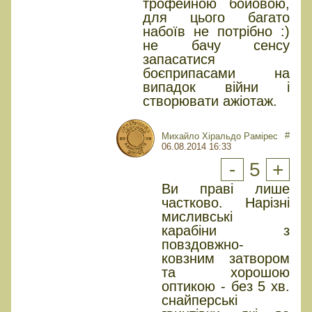
трофейною бойовою,
для цього багато
набоїв не потрібно :)
не бачу сенсу
запасатися
боєприпасами на
випадок війни і
створювати ажіотаж.
#
Михайло Хіральдо Рамірес
06.08.2014 16:33
-
5
+
Ви праві лише
частково. Нарізні
мисливські
карабіни з
повздовжно-
ковзним затвором
та хорошою
оптикою - без 5 хв.
снайперські