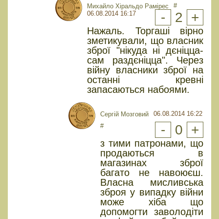
#
Михайло Хіральдо Рамірес
06.08.2014 16:17
-
2
+
Нажаль. Торгаші вірно
зметикували, що власник
зброї "нікуда ні дєніцца-
сам раздєніцца". Через
війну власники зброї на
останні кревні
запасаються набоями.
06.08.2014 16:22
Сергій Мозговий
#
-
0
+
з тими патронами, що
продаються в
магазинах зброї
багато не навоюєш.
Власна мисливська
зброя у випадку війни
може хіба що
допомогти заволодіти