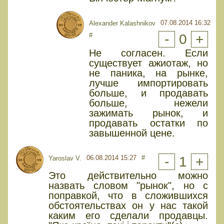
07.08.2014 16:32
Alexander Kalashnikov
#
-
0
+
Не согласен. Если
существует ажиотаж, но
не паника, на рынке,
лучше импортировать
больше, и продавать
больше, нежели
зажимать рынок, и
продавать остатки по
завышенной цене.
06.08.2014 15:27
#
-
1
+
Yaroslav V.
Это действительно можно
назвать словом "рынок", но с
поправкой, что в сложившихся
обстоятельствах он у нас такой
каким его сделали продавцы.