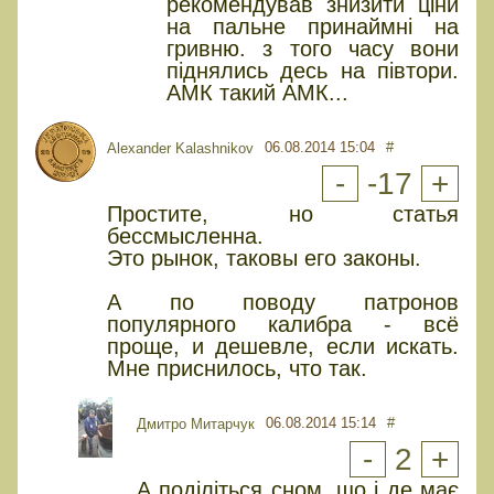
рекомендував знизити ціни
на пальне принаймні на
гривню. з того часу вони
піднялись десь на півтори.
АМК такий АМК...
06.08.2014 15:04
#
Alexander Kalashnikov
-
-17
+
Простите, но статья
бессмысленна.
Это рынок, таковы его законы.
А по поводу патронов
популярного калибра - всё
проще, и дешевле, если искать.
Мне приснилось, что так.
06.08.2014 15:14
#
Дмитро Митарчук
-
2
+
А поділіться сном, що і де має