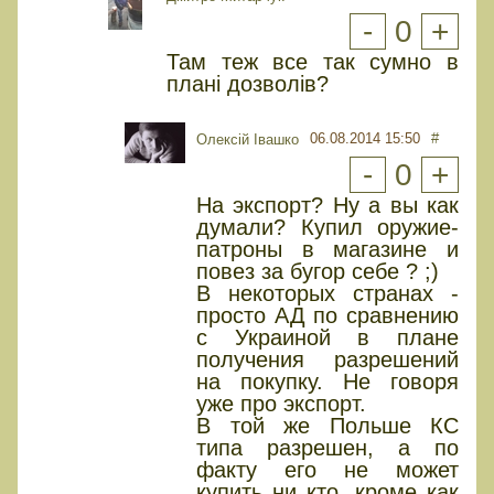
-
0
+
Там теж все так сумно в
плані дозволів?
06.08.2014 15:50
#
Олексій Івашко
-
0
+
На экспорт? Ну а вы как
думали? Купил оружие-
патроны в магазине и
повез за бугор себе ? ;)
В некоторых странах -
просто АД по сравнению
с Украиной в плане
получения разрешений
на покупку. Не говоря
уже про экспорт.
В той же Польше КС
типа разрешен, а по
факту его не может
купить ни кто, кроме как