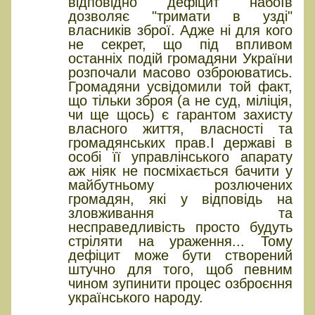
відповідно дефіцит набоїв
дозволяє "тримати в узді"
власників зброї. Адже ні для кого
не секрет, що під впливом
останніх подій громадяни України
розпочали масово озброюватись.
Громадяни усвідомили той факт,
що тільки зброя (а не суд, міліція,
чи ще щось) є гарантом захисту
власного життя, власності та
громадянських прав.І державі в
особі її управлінського апарату
аж ніяк не посміхається бачити у
майбутньому розлючених
громадян, які у відповідь на
зловживання та
несправедливість просто будуть
стріляти на ураження... Тому
дефіцит може бути створений
штучно для того, щоб певним
чином зупинити процес озброєння
українського народу.