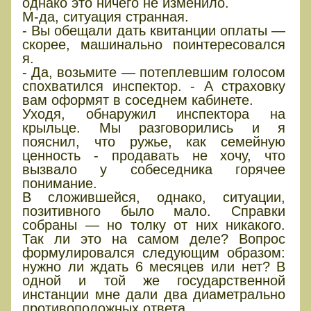
однако это ничего не изменило.
М-да, ситуация странная.
- Вы обещали дать квитанции оплаты —
скорее, машинально поинтересовался
я.
- Да, возьмите — потеплевшим голосом
спохватился инспектор. - А страховку
вам оформят в соседнем кабинете.
Уходя, обнаружил инспектора на
крыльце. Мы разговорились и я
пояснил, что ружье, как семейную
ценность - продавать не хочу, что
вызвало у собеседника горячее
понимание.
В сложившейся, однако, ситуации,
позитивного было мало. Справки
собраны — но толку от них никакого.
Так ли это на самом деле? Вопрос
формулировался следующим образом:
нужно ли ждать 6 месяцев или нет? В
одной и той же государственной
инстанции мне дали два диаметрально
противоположных ответа.