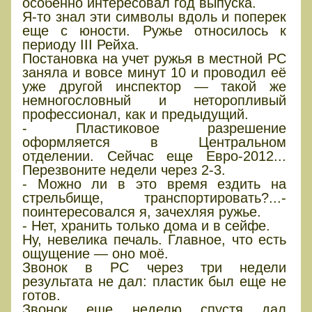
особенно интересовал год выпуска.
Я-то знал эти символы вдоль и поперек
еще с юности. Ружье относилось к
периоду III Рейха.
Постановка на учет ружья в местной РС
заняла и вовсе минут 10 и проводил её
уже другой инспектор — такой же
немногословный и неторопливый
профессионал, как и предыдущий.
- Пластиковое разрешение
оформляется в Центральном
отделении. Сейчас еще Евро-2012...
Перезвоните недели через 2-3.
- Можно ли в это время ездить на
стрельбище, транспортировать?...-
поинтересовался я, зачехляя ружье.
- Нет, хранить только дома и в сейфе.
Ну, невелика печаль. Главное, что есть
ощущение — оно моё.
Звонок в РС через три недели
результата не дал: пластик был еще не
готов.
Звонок еще неделю спустя дал