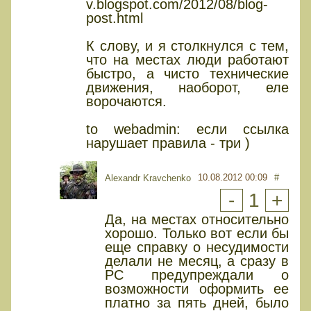
v.blogspot.com/2012/08/blog-
post.html
К слову, и я столкнулся с тем,
что на местах люди работают
быстро, а чисто технические
движения, наоборот, еле
ворочаются.
to webadmin: если ссылка
нарушает правила - три )
10.08.2012 00:09
#
Alexandr Kravchenko
-
1
+
Да, на местах относительно
хорошо. Только вот если бы
еще справку о несудимости
делали не месяц, а сразу в
РС предупреждали о
возможности оформить ее
платно за пять дней, было