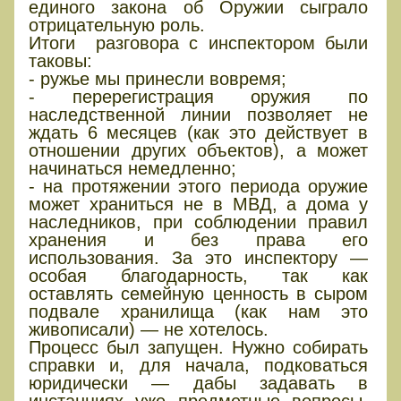
единого закона об Оружии сыграло
отрицательную роль.
Итоги разговора с инспектором были
таковы:
- ружье мы принесли вовремя;
- перерегистрация оружия по
наследственной линии позволяет не
ждать 6 месяцев (как это действует в
отношении других объектов), а может
начинаться немедленно;
- на протяжении этого периода оружие
может храниться не в МВД, а дома у
наследников, при соблюдении правил
хранения и без права его
использования. За это инспектору —
особая благодарность, так как
оставлять семейную ценность в сыром
подвале хранилища (как нам это
живописали) — не хотелось.
Процесс был запущен. Нужно собирать
справки и, для начала, подковаться
юридически — дабы задавать в
инстанциях уже предметные вопросы.