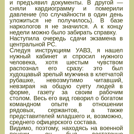
и предъявил документы. В другой —
сняли кардиограмму и померили
давление (по случайности в один день
уложиться не получилось). В базе
наркологов я не значился. А к концу
недели можно было забирать справку.
Наступила очередь сдачи экзамена в
центральной РС.
Следуя инструкциям УАВЗ, я нашел
нужный кабинет и спросил нужного
человека, хотя шестым чувством
распознал его сразу: это был
худощавый зрелый мужчина в клетчатой
рубашке, невозмутимо читавший,
невзирая на общую суету людей в
форме, газету за своим рабочим
столом. Весь его вид говорил о богатом
командном опыте в отношении
рядовых, сержантов, а также
представителей младшего и, возможно,
среднего офицерского состава.
Видимо, поэтому, находясь на военной
пенсии, он был достаточно