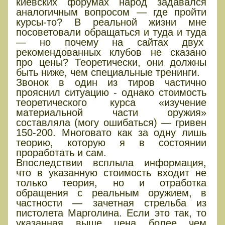
киевских форумах народ задавался
аналогичным вопросом — где пройти
курсы-то? В реальной жизни мне
посоветовали обращаться и туда и туда
— но почему на сайтах двух
рекомендованных клубов не сказано
про цены? Теоретически, они должны
быть ниже, чем специальные тренинги.
Звонок в один из тиров частично
прояснил ситуацию - однако стоимость
теоретического курса «изучение
материальной части оружия»
составляла (могу ошибаться) — гривен
150-200. Многовато как за одну лишь
теорию, которую я в состоянии
проработать и сам.
Впоследствии всплыла информация,
что в указанную стоимость входит не
только теория, но и отработка
обращения с реальным оружием, в
частности — зачетная стрельба из
пистолета Марголина. Если это так, то
указанная выше цена более чем