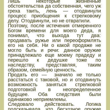
Лишь некоторые жизненные
обстоятельства да собственная, чего уж
греха таить, лень — отодвинули
процесс приобщения к стрелковому
делу. Отодвинули, но не отвратили.
Поэтому, после истечения отмеренного
Богом времени для моего деда, я
понимал, что выхода тут два:
продавать ружье или переоформлять
его на себя. Ни о какой продаже не
могло быть и речи: данное оружие
принадлежало еще моему прадеду и
перешло к дедушке тоже по
наследству, представляя, таким
образом, семейную ценность.
Продать его — значило не только
расстаться с таковой, но и отодвинуть
возможность заняться стрелковой
подготовкой в неопределенное
будущее. Оба следствия были
одинаково неприемлемы.
Следовало действовать. Логика
подсказывала, что бесхозное оружие