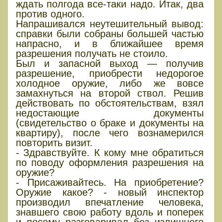
ждать полгода все-таки надо. Итак, два
против одного.
Напрашивался неутешительный вывод:
справки были собраны большей частью
напрасно, и в ближайшее время
разрешения получать не стоило.
Был и запасной выход — получив
разрешение, приобрести недорогое
холодное оружие, либо же вовсе
замахнуться на второй ствол. Решив
действовать по обстоятельствам, взял
недостающие документы
(свидетельство о браке и документы на
квартиру), после чего вознамерился
повторить визит.
- Здравствуйте. К кому мне обратиться
по поводу оформления разрешения на
оружие?
- Присаживайтесь. На приобретение?
Оружие какое? - новый инспектор
производил впечатление человека,
знавшего свою работу вдоль и поперек
и посему разговаривал без излишнего