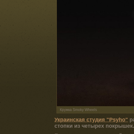
Кружка Smoky Wheels
Украинская студия "Psyho"
р
стопки из четырех покрышек