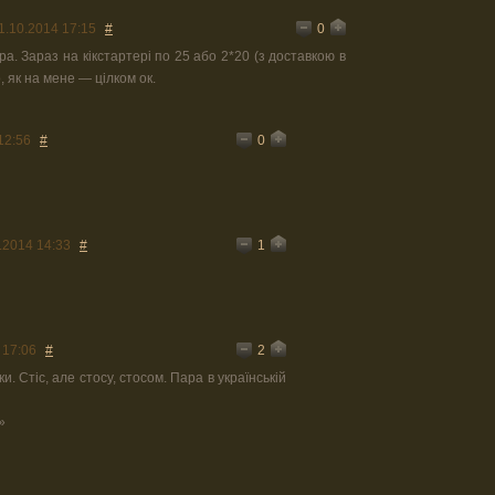
0
1.10.2014 17:15
#
ра. Зараз на кікстартері по 25 або 2*20 (з доставкою в
о, як на мене — цілком ок.
0
12:56
#
1
.2014 14:33
#
2
 17:06
#
ки. Стіс, але стосу, стосом. Пара в українській
»