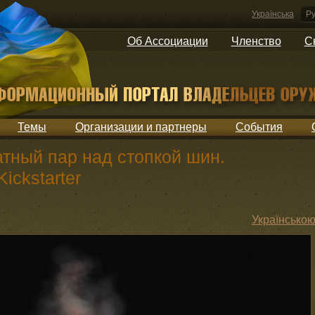
Українська
Ру
Об Ассоциации
Членство
С
Темы
Организации и партнеры
События
тный пар над стопкой шин.
ickstarter
Українсько