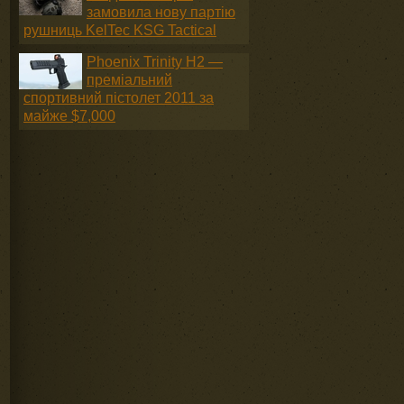
замовила нову партію
рушниць KelTec KSG Tactical
Phoenix Trinity H2 —
преміальний
спортивний пістолет 2011 за
майже $7,000