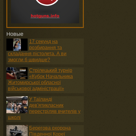
Новые
17 секунд на
розбирання та
складання пістолета. А ви
змогли б швидше?
Стрілецький турнір
«Кубок Начальника
Житомирської обласної
військової адміністрації»
У Таїланді
дев'ятикласник
перестріляв вчителів у
школі
Берегова охорона
Південної Кореї