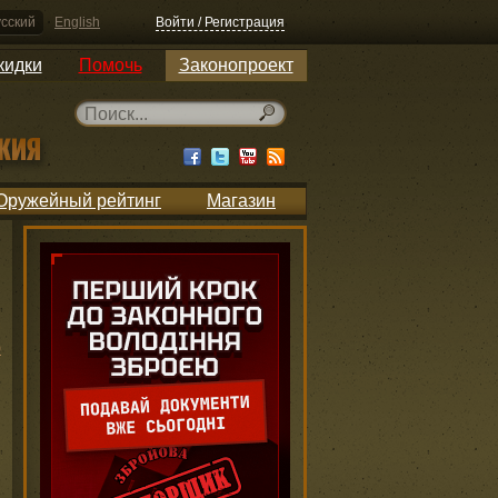
сский
English
Войти / Регистрация
кидки
Помочь
Законопроект
Оружейный рейтинг
Магазин
ю