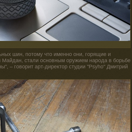
ных шин, потому что именно они, горящие и
 Майдан, стали основным оружием народа в борьбе
ы", – говорит арт-директор студии "Psyho" Дмитрий