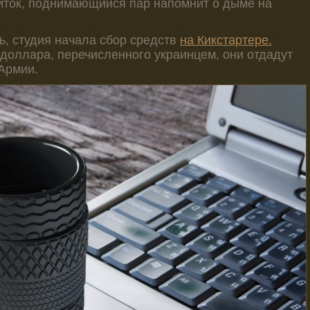
питок, поднимающийся пар напомнит о дыме на
ь, студия начала сбор средств
на Кикстартере.
 доллара, перечисленного украинцем, они отдадут
Армии.