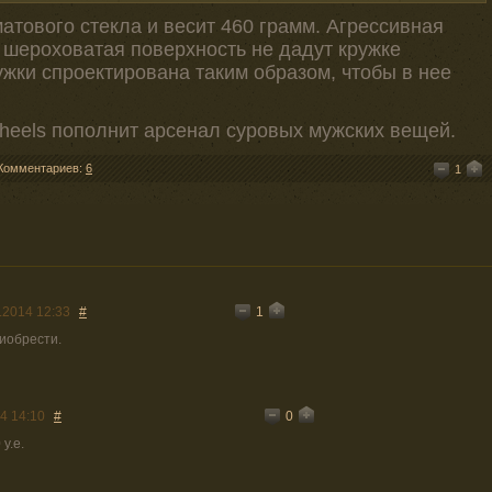
атового стекла и весит 460 грамм. Агрессивная
 шероховатая поверхность не дадут кружке
ружки спроектирована таким образом, чтобы в нее
eels пополнит арсенал суровых мужских вещей.
Комментариев:
6
1
1
.2014 12:33
#
риобрести.
0
4 14:10
#
у.е.