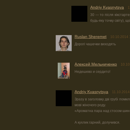
Andriy Kvasnytsya
1
30 — то після кікстарте
будь-яку точку світу), щ
Ruslan Sheremet
10.10.2014 
Дорогі чашечки виходять
Алексей Мельниченко
10.10
Недешево и сердито!
Andriy Kvasnytsya
11.10.2014
Зразу в заголовку дві грубі помил
мові жіночого роду.
«Ароматна пара над стосом шин
А кухлик гарний, долучився.