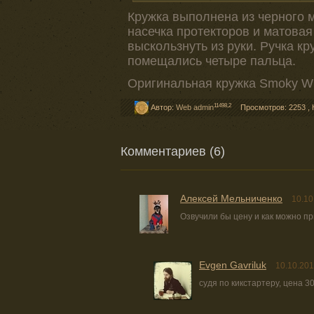
Кружка выполнена из черного м
насечка протекторов и матовая
выскользнуть из руки. Ручка к
помещались четыре пальца.
Оригинальная кружка Smoky Wh
11498,2
Автор:
Web admin
Просмотров: 2253
,
Комментариев (6)
Алексей Мельниченко
10.10
Озвучили бы цену и как можно п
Evgen Gavriluk
10.10.201
судя по кикстартеру, цена 30 