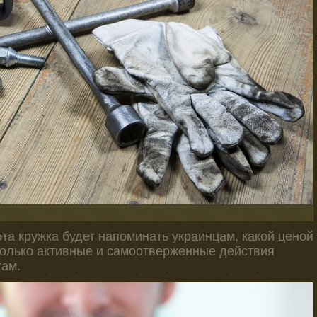
эта кружка будет напоминать украинцам, какой ценой
 только активные и самоотверженные действия
там.