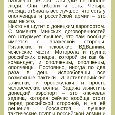
называют не зря. Они уже не вполне
люди. Они киборги и есть. Четыре
месяца отбивать все лучшее, что есть у
ополченцев и российской армии – это
вам не это.
Никто не шутит с донецким аэропортом.
С момента Минских договоренностей
его штурмует лучшее, что там вообще
имеется с вражеской стороны.
Рязанские и псковские ВДВшники,
чеченские части, Моторола и группа
российских спецов, которой он как бы
командует, и ополченцы, ополченцы,
ополченцы. Постоянно, иногда по два
раза в день. Испробованы все
возможные тактики. И артиллерийские
зачистки, и бронекулаки, и просто
человеческие волны. Задача зачистить
донецкий аэропорт – это ключевая
задача, которая сейчас вообще стоит
перед российской стороной, и на её
решение бросаются лучшие
тактические группы российской армии и