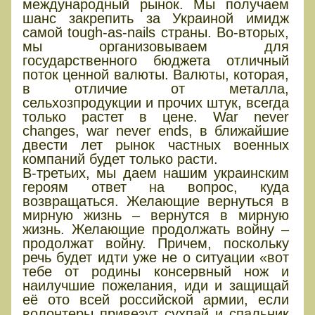
международный рынок. Мы получаем
шанс закрепить за Украиной имидж
самой tough-as-nails страны. Во-вторых,
мы организовываем для
государственного бюджета отличный
поток ценной валюты. Валюты, которая,
в отличие от металла,
сельхозпродукции и прочих штук, всегда
только растет в цене. War never
changes, war never ends, в ближайшие
двести лет рынок частных военных
компаний будет только расти.
В-третьих, мы даем нашим украинским
героям ответ на вопрос, куда
возвращаться. Желающие вернуться в
мирную жизнь – вернутся в мирную
жизнь. Желающие продолжать войну –
продолжат войну. Причем, поскольку
речь будет идти уже не о ситуации «вот
тебе от родины консервный нож и
наилучшие пожелания, иди и защищай
её ото всей российской армии, если
волонтеры привезут сухпай и спальник