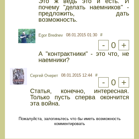
Это ж ведь это и есть. И
почему "делать наемников" -
предложить, дать
возможность.
08.01.2015 01:30
#
Egor Brednev
-
0
+
А "контрактники" - это что, не
наемники?
08.01.2015 12:44
#
Сергей Очерет
-
0
+
Статья, конечно, интересная.
Только пусть сперва окончится
эта война.
Пожалуйста, залогиньтесь что бы иметь возможность
комментировать