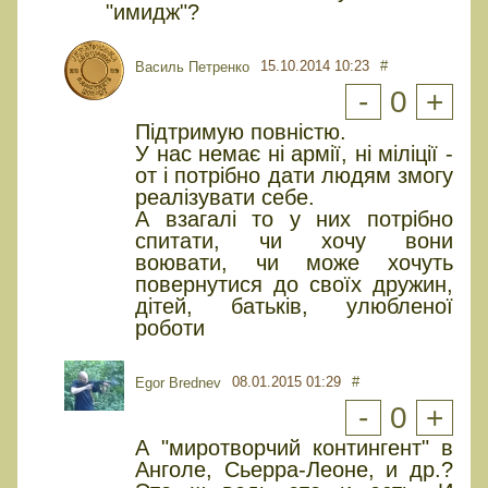
"имидж"?
15.10.2014 10:23
#
Василь Петренко
-
0
+
Підтримую повністю.
У нас немає ні армії, ні міліції -
от і потрібно дати людям змогу
реалізувати себе.
А взагалі то у них потрібно
спитати, чи хочу вони
воювати, чи може хочуть
повернутися до своїх дружин,
дітей, батьків, улюбленої
роботи
08.01.2015 01:29
#
Egor Brednev
-
0
+
А "миротворчий контингент" в
Анголе, Сьерра-Леоне, и др.?