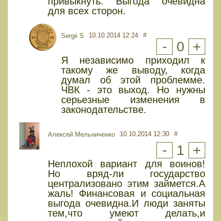
привыкнуть. Выгода очевидна
для всех сторон.
10.10.2014 12:24
#
Sergii S
-
0
+
Я независимо приходил к
такому же выводу, когда
думал об этой проблемме.
ЧВК - это выход. Но нужны
серьезные изменения в
законодательстве.
10.10.2014 12:30
#
Алексей Мельниченко
-
1
+
Неплохой вариант для воинов!
Но вряд-ли государство
централизовано этим займется.А
жаль! Финансовая и социальная
выгода очевидна.И люди заняты
тем,что умеют делать,и