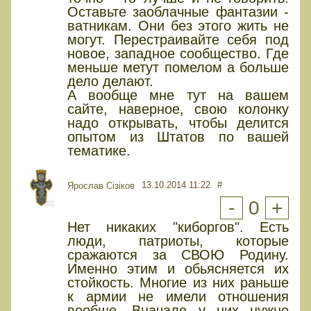
Оставьте заоблачные фантазии -
ватникам. Они без этого жить не
могут. Перестраивайте себя под
новое, западное сообщество. Где
меньше метут помелом а больше
дело делают.
А вообще мне тут на вашем
сайте, наверное, свою колонку
надо открывать, чтобы делится
опытом из Штатов по вашей
тематике.
13.10.2014 11:22
#
Ярослав Сізіков
-
0
+
Нет никаких "киборгов". Есть
люди, патриоты, которые
сражаются за СВОЮ Родину.
Именно этим и обьясняется их
стойкость. Многие из них раньше
к армии не имели отношения
вообще. Вначале у них нужно