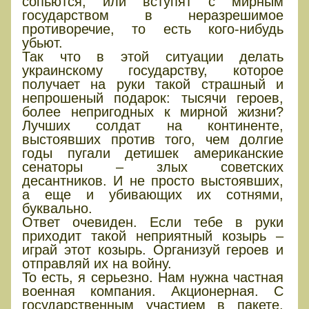
сопьются, или вступят с мирным
государством в неразрешимое
противоречие, то есть кого-нибудь
убьют.
Так что в этой ситуации делать
украинскому государству, которое
получает на руки такой страшный и
непрошеный подарок: тысячи героев,
более непригодных к мирной жизни?
Лучших солдат на континенте,
выстоявших против того, чем долгие
годы пугали детишек американские
сенаторы – злых советских
десантников. И не просто выстоявших,
а еще и убивающих их сотнями,
буквально.
Ответ очевиден. Если тебе в руки
приходит такой неприятный козырь –
играй этот козырь. Организуй героев и
отправляй их на войну.
То есть, я серьезно. Нам нужна частная
военная компания. Акционерная. С
государственным участием в пакете.