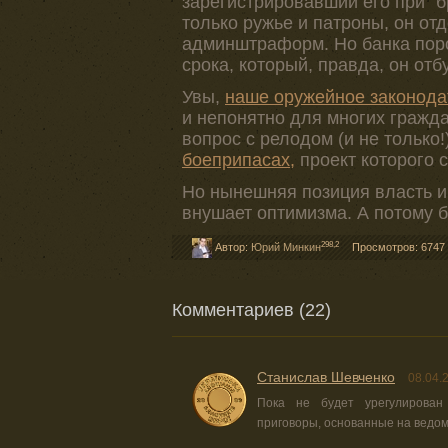
зарегистрировавший его при "
только ружье и патроны, он отд
админштраформ. Но банка пор
срока, который, правда, он отб
Увы,
наше оружейное законодат
и непонятно для многих гражд
вопрос с релодом (и не только
боеприпасах,
проект которого 
Но нынешняя позиция власть и
внушает оптимизма. А потому 
298,2
Автор:
Юрий Минкин
Просмотров: 6747
Комментариев (22)
Cтанислав Шевченко
08.04.
Пока не будет урегулирова
приговоры, основанные на ведом