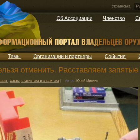
Українська
Ру
Об Ассоциации
Членство
С
Темы
Организации и партнеры
События
ельзя отменить. Расставляем запятые
ипасы
,
Факты, статистика и аналитика
|
Автор:
Юрий Минкин