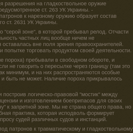
ия разрешения на гладкоствольное оружие
редусмотренное ст. 263 УК Украины. -
патронов к нарезному оружию образует состав
о ст. 2631 УК Украины.
о "серой зоне", в которой пребывал релод. Отчасти
ельность частных лиц вообще ничем не
я оставалась вне поля зрения правоохранителей.
и попытке торговать продуктом своей деятельности.
е пороха) пребывали в свободном обороте, и
сли не говорить о пересылке через границу (там это
как минимум, и на них распространяются особые
т и быть не может. Наличие пороха прикрывалось
и построив логическо-правовой "мостик" между
цензии и изготовлением боеприпасов для своих
у" к запретной зоне. Мы не страна общего права, но
бная практика, которая исподволь формирует
просу судей различных судов и инстанций.
лод патронов к травматическому и гладкоствольному