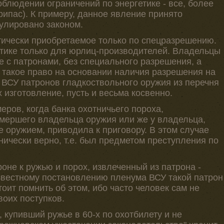
облюдении ограничений по энергетике - все, более
припас). К примеру, данное явление принято
егулировано законом.
етически приобретаемое только по спецразрешению.
актике только для юрлиц-производителей. Владельцы
 с патронами, без специального разрешения, а
и такое право на основании наличия разрешения на
 ВСУ патронов гладкоствольного оружия из перечня
 изготовление, пусть и весьма косвенно.
еров, когда банка охотничьего пороха,
мершего владельца оружия или же у владельца,
 оружием, приводила к приговору. В этом случае
хнически верно, т.е. был предметом преступления по
роне к ружью и порох, извлеченный из патрона -
звестному постановлению пленума ВСУ такой патрон
Стоит помнить об этом, ибо часто человек сам не
воих поступков.
, купивший ружье в 60-х по охотбилету и не