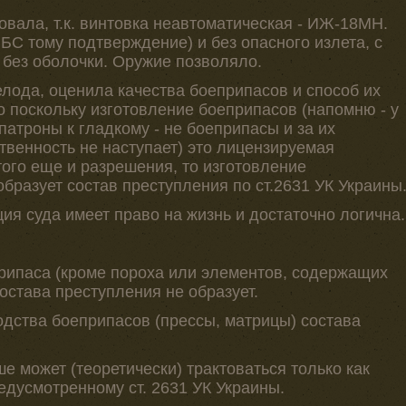
овала, т.к. винтовка неавтоматическая - ИЖ-18МН.
ПБС тому подтверждение) и без опасного излета, с
без оболочки. Оружие позволяло.
лода, оценила качества боеприпасов и способ их
о поскольку изготовление боеприпасов (напомню - у
патроны к гладкому - не боеприпасы и за их
твенность не наступает) это лицензируемая
ого еще и разрешения, то изготовление
разует состав преступления по ст.2631 УК Украины
ция суда имеет право на жизнь и достаточно логична.
рипаса (кроме пороха или элементов, содержащих
состава преступления не образует.
одства боеприпасов (прессы, матрицы) состава
 может (теоретически) трактоваться только как
едусмотренному ст. 2631 УК Украины.