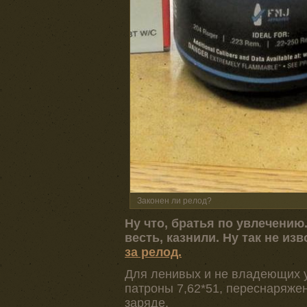
Законен ли релод?
Ну что, братья по увлечению.
весть, казнили. Ну так не из
за релод.
Для ленивых и не владеющих у
патроны 7,62*51, переснаряже
заряде.