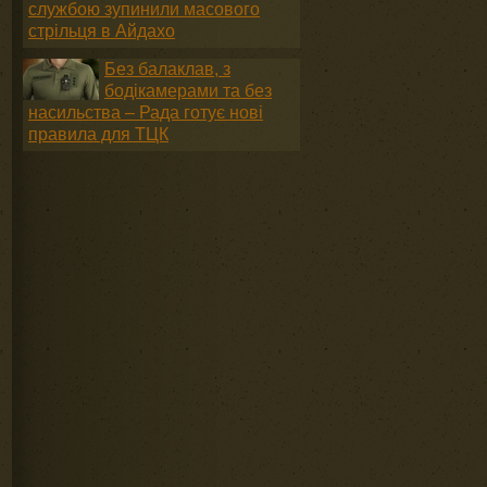
службою зупинили масового
стрільця в Айдахо
Без балаклав, з
бодікамерами та без
насильства – Рада готує нові
правила для ТЦК
.