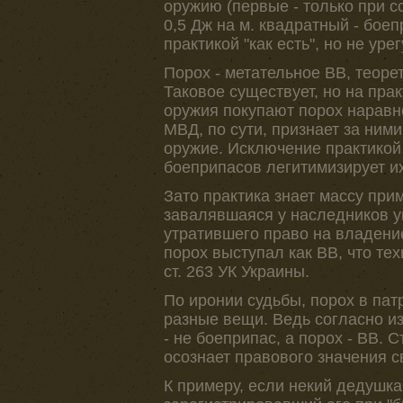
оружию (первые - только при с
0,5 Дж на м. квадратный - бое
практикой "как есть", но не ур
Порох - метательное ВВ, теор
Таковое существует, но на пр
оружия покупают порох наравне
МВД, по сути, признает за ним
оружие. Исключение практикой
боеприпасов легитимизирует их
Зато практика знает массу прим
завалявшаяся у наследников у
утратившего право на владение
порох выступал как ВВ, что те
ст. 263 УК Украины.
По иронии судьбы, порох в пат
разные вещи. Ведь согласно и
- не боеприпас, а порох - ВВ. 
осознает правового значения с
К примеру, если некий дедушка