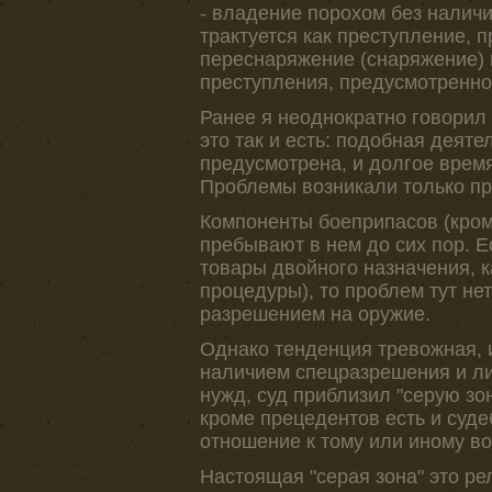
- владение порохом без налич
трактуется как преступление, п
переснаряжение (снаряжение) 
преступления, предусмотренног
Ранее я неоднократно говорил 
это так и есть: подобная деят
предусмотрена, и долгое врем
Проблемы возникали только пр
Компоненты боеприпасов (кром
пребывают в нем до сих пор. Е
товары двойного назначения, 
процедуры), то проблем тут не
разрешением на оружие.
Однако тенденция тревожная, 
наличием спецразрешения и ли
нужд, суд приблизил "серую зон
кроме прецедентов есть и суде
отношение к тому или иному во
Настоящая "серая зона" это ре