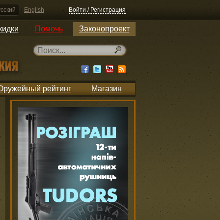
сский
English
Войти / Регистрация
кидки
Помочь
Законопроект
Оружейный рейтинг
Магазин