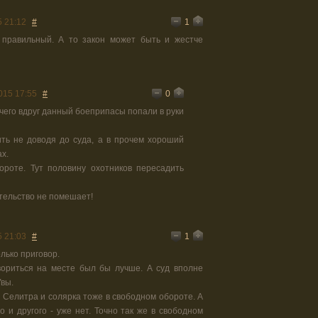
1
5 21:12
#
 правильный. А то закон может быть и жестче
0
015 17:55
#
 чего вдруг данный боеприпасы попали в руки
ть не доводя до суда, а в прочем хороший
ах.
ороте. Тут половину охотников пересадить
тельство не помешает!
1
5 21:03
#
лько приговор.
вориться на месте был бы лучше. А суд вполне
Увы.
 Селитра и солярка тоже в свободном обороте. А
о и другого - уже нет. Точно так же в свободном