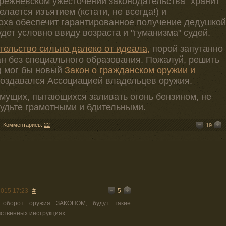
брежневском ужесточении законодательства" хранит
елается изъятием (кстати, не всегда!) и
оха обеспечит гарантированное получение дедушкой
удет условно ввиду возраста и "гуманизма" судей.
ельство сильно далеко от идеала,
порой запутанно
ан без специального образования. Пожалуй, решить
!) мог бы новый
Закон о гражданском оружии и
создавался Ассоциацией владельцев оружия.
мущих, пытающихся заливать огонь бензином, не
будьте грамотными и бдительными.
,
Комментариев:
22
19
5
2015 17:23
#
н оборот оружия ЗАКОНОМ, будут такие
ственных инструкциях.