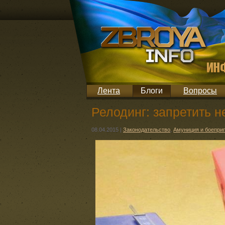
Лента
Блоги
Вопросы
Релодинг: запретить н
08.04.2015
|
Законодательство
,
Амуниция и боепр