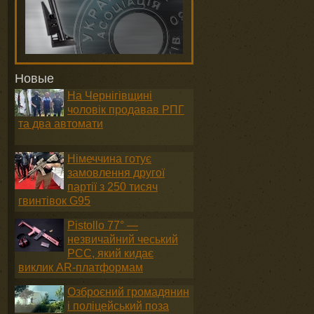
Новые
На Чернігівщині
чоловік продавав РПГ
та два автомати
Німеччина готує
замовлення другої
партії з 250 тисяч
гвинтівок G95
Pistollo 77° —
незвичайний чеський
PCC, який кидає
виклик AR-платформам
Озброєний громадянин
і поліцейський поза