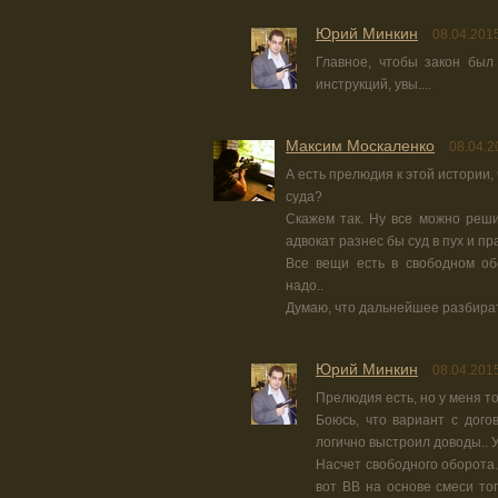
Юрий Минкин
08.04.201
Главное, чтобы закон был
инструкций, увы....
Максим Москаленко
08.04.2
А есть прелюдия к этой истории,
суда?
Скажем так. Ну все можно реши
адвокат разнес бы суд в пух и пр
Все вещи есть в свободном об
надо..
Думаю, что дальнейшее разбира
Юрий Минкин
08.04.201
Прелюдия есть, но у меня то
Боюсь, что вариант с дого
логично выстроил доводы.. 
Насчет свободного оборота.
вот ВВ на основе смеси тог