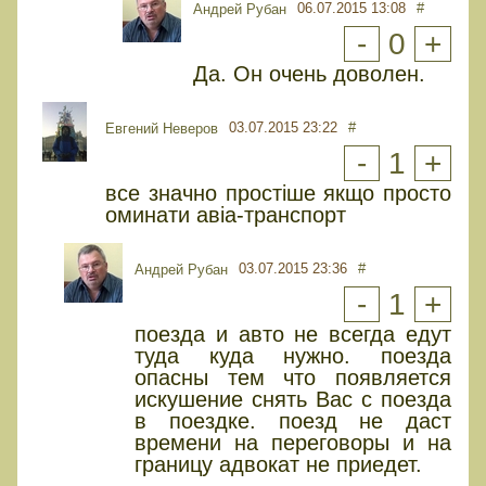
06.07.2015 13:08
#
Андрей Рубан
-
0
+
Да. Он очень доволен.
03.07.2015 23:22
#
Евгений Неверов
-
1
+
все значно простіше якщо просто
оминати авіа-транспорт
03.07.2015 23:36
#
Андрей Рубан
-
1
+
поезда и авто не всегда едут
туда куда нужно. поезда
опасны тем что появляется
искушение снять Вас с поезда
в поездке. поезд не даст
времени на переговоры и на
границу адвокат не приедет.