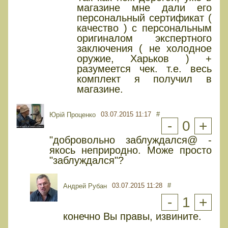
магазине мне дали его
персональный сертификат (
качество ) с персональным
оригиналом экспертного
заключения ( не холодное
оружие, Харьков ) +
разумеется чек. т.е. весь
комплект я получил в
магазине.
03.07.2015 11:17
#
Юрiй Проценко
-
0
+
"добровольно заблуждался@ -
якось неприродно. Може просто
"заблуждался"?
03.07.2015 11:28
#
Андрей Рубан
-
1
+
конечно Вы правы, извините.