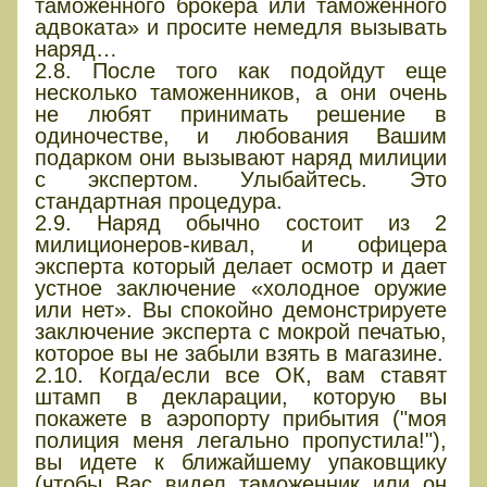
таможенного брокера или таможенного
адвоката» и просите немедля вызывать
наряд…
2.8. После того как подойдут еще
несколько таможенников, а они очень
не любят принимать решение в
одиночестве, и любования Вашим
подарком они вызывают наряд милиции
с экспертом. Улыбайтесь. Это
стандартная процедура.
2.9. Наряд обычно состоит из 2
милиционеров-кивал, и офицера
эксперта который делает осмотр и дает
устное заключение «холодное оружие
или нет». Вы спокойно демонстрируете
заключение эксперта с мокрой печатью,
которое вы не забыли взять в магазине.
2.10. Когда/если все ОК, вам ставят
штамп в декларации, которую вы
покажете в аэропорту прибытия ("моя
полиция меня легально пропустила!"),
вы идете к ближайшему упаковщику
(чтобы Вас видел таможенник или он