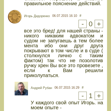
правильное пояснение действий.
06.07.2015 16:10
#
Игорь Дидоренко
-
0
+
все это бред! для нашей страны -
никого никаким адвокатом и
судом не запугаешь а тем более
мента ибо они друг друга
покрывают в том числе и в суде (
столкнулся лично с таким
фактом) так что не позолотив
ручку хрен Вы все это провезете ,
если к Вам решили
приколупаться.
06.07.2015 16:29
#
Андрей Рубан
-
1
+
У каждого свой опыт Игорь. на
моем опыте -