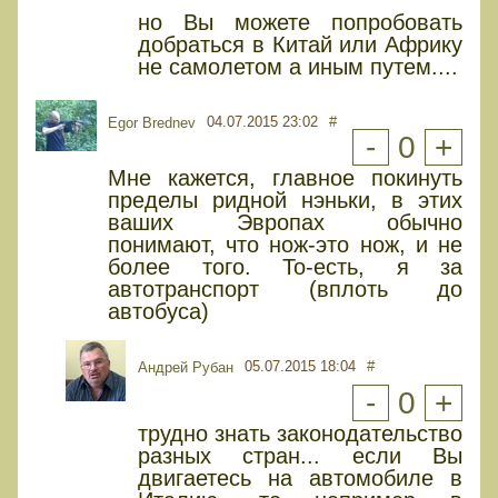
но Вы можете попробовать
добраться в Китай или Африку
не самолетом а иным путем....
04.07.2015 23:02
#
Egor Brednev
-
0
+
Мне кажется, главное покинуть
пределы ридной нэньки, в этих
ваших Эвропах обычно
понимают, что нож-это нож, и не
более того. То-есть, я за
автотранспорт (вплоть до
автобуса)
05.07.2015 18:04
#
Андрей Рубан
-
0
+
трудно знать законодательство
разных стран... если Вы
двигаетесь на автомобиле в