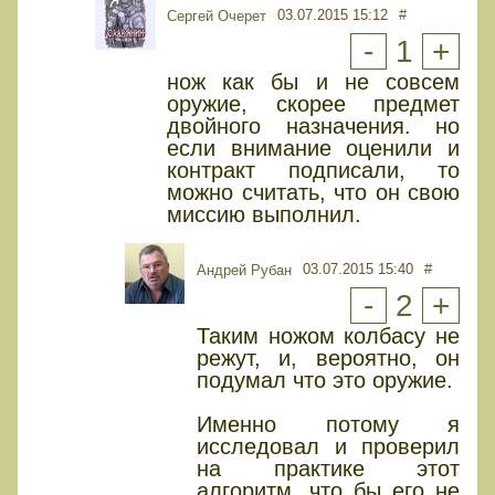
03.07.2015 15:12
#
Сергей Очерет
-
1
+
нож как бы и не совсем
оружие, скорее предмет
двойного назначения. но
если внимание оценили и
контракт подписали, то
можно считать, что он свою
миссию выполнил.
03.07.2015 15:40
#
Андрей Рубан
-
2
+
Таким ножом колбасу не
режут, и, вероятно, он
подумал что это оружие.
Именно потому я
исследовал и проверил
на практике этот
алгоритм, что бы его не