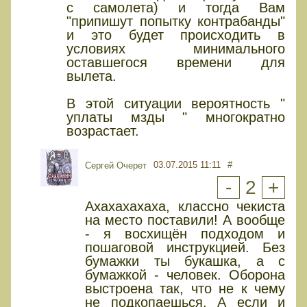
с самолета) и тогда Вам
"припишут попытку контрабанды"
и это будет происходить в
условиях минимального
оставшегося времени для
вылета.
В этой ситуации вероятность "
уплаты мзды " многократно
возрастает.
03.07.2015 11:11
#
Сергей Очерет
-
2
+
Ахахахахаха, классно чекиста
на место поставили! А вообще
- я восхищён подходом и
пошаговой инструкцией. Без
бумажки ты букашка, а с
бумажкой - человек. Оборона
выстроена так, что не к чему
не подкопаешься. А если и