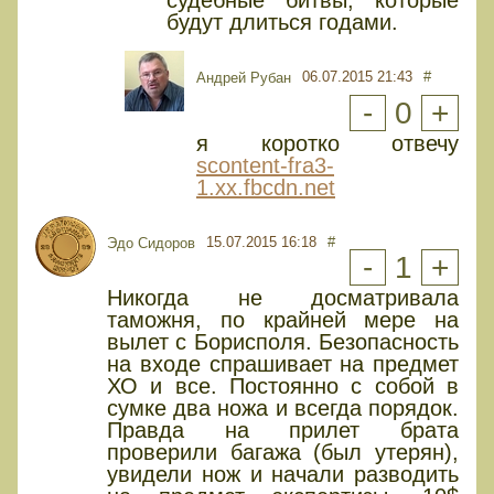
судебные битвы, которые
будут длиться годами.
06.07.2015 21:43
#
Андрей Рубан
-
0
+
я коротко отвечу
scontent-fra3-
1.xx.fbcdn.net
15.07.2015 16:18
#
Эдо Сидоров
-
1
+
Никогда не досматривала
таможня, по крайней мере на
вылет с Борисполя. Безопасность
на входе спрашивает на предмет
ХО и все. Постоянно с собой в
сумке два ножа и всегда порядок.
Правда на прилет брата
проверили багажа (был утерян),
увидели нож и начали разводить