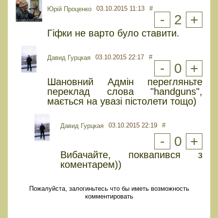
03.10.2015 11:13
#
Юрiй Проценко
-
2
+
Гіфки не варто було ставити.
03.10.2015 22:17
#
Давид Гурцкая
-
0
+
Шановний Адмін перегляньте
переклад слова "handguns",
мається на увазі пістолети тощо)
03.10.2015 22:19
#
Давид Гурцкая
-
0
+
Вибачайте, поквапився з
коментарем))
Пожалуйста, залогиньтесь что бы иметь возможность
комментировать