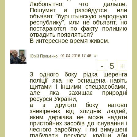
Любопытно, что дальше.
Пошумят и разойдутся, или
объявят "бурштынскую народную
республику", или не объявят, но
постараются по факту полицию
отвадить появляться?
В интересное время живем.
01.04.2016 17:46
#
Юрiй Проценко
-
5
+
З одного боку рідка шеренга
поліції яка не оснащена навіть
щитами і іншими спецзасобами,
але яка захищає природні
ресурси України,
а з другого боку натовп
зневірених від злиднів людей,
яким держава не може надати
пристойних засобів до існування і
чесного заробітку, і які вимушені
грабувати ресурси країни аби