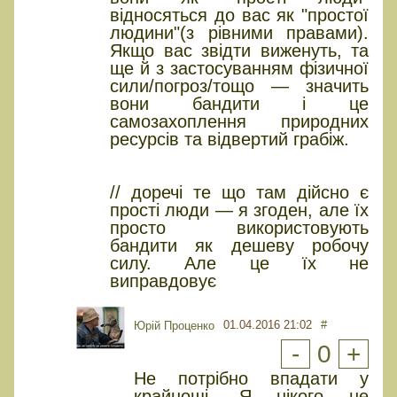
відносяться до вас як "простої
людини"(з рівними правами).
Якщо вас звідти виженуть, та
ще й з застосуванням фізичної
сили/погроз/тощо — значить
вони бандити і це
самозахоплення природних
ресурсів та відвертий грабіж.
// доречі те що там дійсно є
прості люди — я згоден, але їх
просто використовують
бандити як дешеву робочу
силу. Але це їх не
виправдовує
01.04.2016 21:02
#
Юрiй Проценко
-
0
+
Не потрібно впадати у
крайнощі. Я нікого не