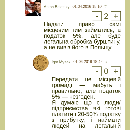
01.04.2016 18:10
#
Anton Beletsky
-
2
+
Надати право самі
місцевим тим займатись, а
податок 5%, але буде
легальна обробка бурштину,
а не вивіз його в Польщу
01.04.2016 18:42
#
Igor Mysak
-
0
+
Передати це місцевій
громаді — мабуть і
правильно, але податок
5% — незгоден.
Я думаю що є люди/
підприємства які готові
платити і 20-50% податку
з прибутку, і наймати
людей на легальній