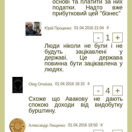
основі та платити за них
податки. Надто вже
прибутковий цей "бізнес"
01.04.2016 21:04
#
Юрiй Проценко
-
1
+
Люди ніколи не були і не
будуть зацікавлені у
державі. Це держава
повинна бути зацікавлена у
людях.
01.04.2016 18:10
#
Oleg Omeluta
-
4
+
Схоже що Авакову не дають
спокою доходи від видобутку
бурштину.
01.04.2016 19:50
#
Александр Лещенко