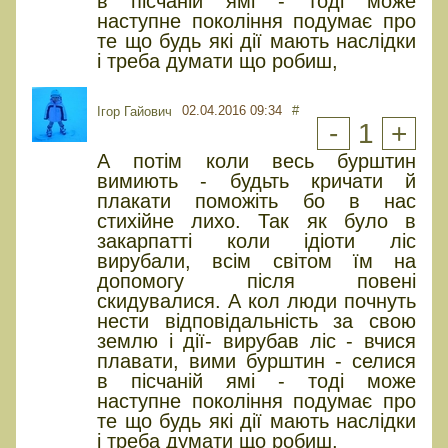
в пісчаній ямі - тоді може
наступне покоління подумає про
те що будь які дії мають наслідки
і треба думати що робиш,
02.04.2016 09:34
#
Ігор Гайович
-
1
+
А потім коли весь бурштин
вимиють - будьть кричати й
плакати поможіть бо в нас
стихійне лихо. Так як було в
закарпатті коли ідіоти ліс
вирубали, всім світом їм на
допомогу після повені
скидувалися. А кол люди почнуть
нести відповідальність за свою
землю і дії- вирубав ліс - вчися
плавати, вими бурштин - селися
в пісчаній ямі - тоді може
наступне покоління подумає про
те що будь які дії мають наслідки
і треба думати що робиш,