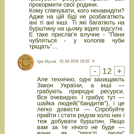
прокормити свої родини.
Кому співчувати, кого ненавидіти?
Адже на цій біді не розбагатіють
ані ті ані інші. Ті які багатіють на
бурштину на цьому відео відсутні.
Е таке прислів'я влучне - "Пани
чубляться - у холопів чуби
тріщать"...
01.04.2016 18:02
#
Igor Mysak
-
12
+
Але технічно, одні захищають
Закон України, а інші —
грабують природні ресурси.
Все очевидно. І грабує тут —
шайка людей("бандитів"), і це
легко довести — Спробуйте
прийти і стати рядом коло них і
теж добувати бурштин. Якщо
вам за те нічого не буде —
вони як "прості люди"