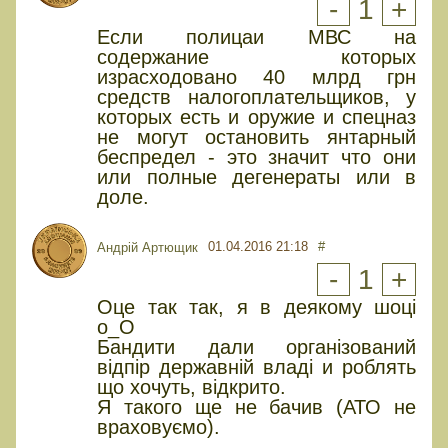
-
1
+
Если полицаи МВС на
содержание которых
израсходовано 40 млрд грн
средств налогоплательщиков, у
которых есть и оружие и спецназ
не могут остановить янтарный
беспредел - это значит что они
или полные дегенераты или в
доле.
01.04.2016 21:18
#
Андрій Артющик
-
1
+
Оце так так, я в деякому шоці
о_О
Бандити дали організований
відпір державній владі и роблять
що хочуть, відкрито.
Я такого ще не бачив (АТО не
враховуємо).