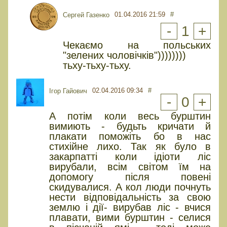
01.04.2016 21:59
#
Сергей Газенко
-
1
+
Чекаємо на польських
"зелених чоловічків"))))))))
тьху-тьху-тьху.
02.04.2016 09:34
#
Ігор Гайович
-
0
+
А потім коли весь бурштин
вимиють - будьть кричати й
плакати поможіть бо в нас
стихійне лихо. Так як було в
закарпатті коли ідіоти ліс
вирубали, всім світом їм на
допомогу після повені
скидувалися. А кол люди почнуть
нести відповідальність за свою
землю і дії- вирубав ліс - вчися
плавати, вими бурштин - селися