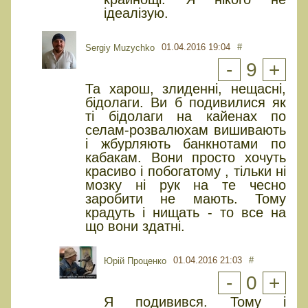
ідеалізую.
01.04.2016 19:04
#
Sergiy Muzychko
-
9
+
Та харош, злиденні, нещасні,
бідолаги. Ви б подивилися як
ті бідолаги на кайенах по
селам-розвалюхам вишивають
і жбурляють банкнотами по
кабакам. Вони просто хочуть
красиво і побогатому , тільки ні
мозку ні рук на те чесно
заробити не мають. Тому
крадуть і нищать - то все на
що вони здатні.
01.04.2016 21:03
#
Юрiй Проценко
-
0
+
Я подивився. Тому і