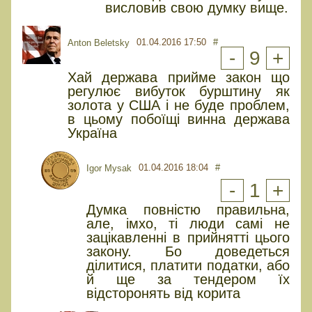
висловив свою думку вище.
01.04.2016 17:50
#
Anton Beletsky
-
9
+
Хай держава прийме закон що
регулює вибуток бурштину як
золота у США і не буде проблем,
в цьому побоїщі винна держава
Україна
01.04.2016 18:04
#
Igor Mysak
-
1
+
Думка повністю правильна,
але, імхо, ті люди самі не
зацікавленні в прийнятті цього
закону. Бо доведеться
ділитися, платити податки, або
й ще за тендером їх
відсторонять від корита