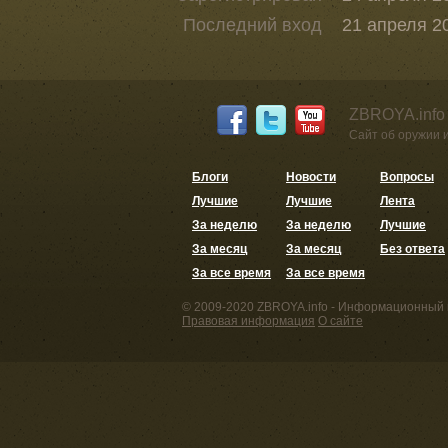
Последний вход
21 апреля 20
ZBROYA.info
Сайт об оружии 
Блоги
Новости
Вопросы
Лучшие
Лучшие
Лента
За неделю
За неделю
Лучшие
За месяц
За месяц
Без ответа
За все время
За все время
© 2009-2020 ZBROYA.info - Информационный 
Правовая информация
О сайте