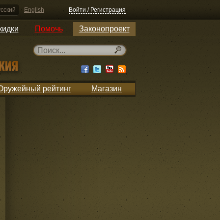
сский
English
Войти / Регистрация
кидки
Помочь
Законопроект
Оружейный рейтинг
Магазин