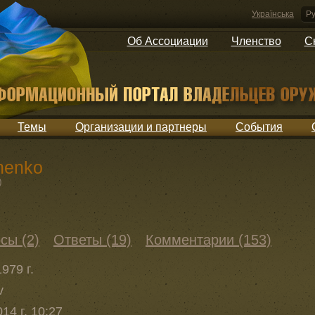
Українська
Ру
Об Ассоциации
Членство
С
Темы
Организации и партнеры
События
henko
)
сы (2)
Ответы (19)
Комментарии (153)
979 г.
v
14 г. 10:27