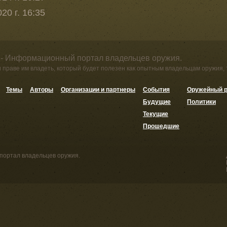
20 г. 16:35
 - Информационный портал владельцев оружия.
и праве им владеть, который будет полезен как опытным владельцам оружия,
Темы
Авторы
Организации и партнеры
События
Оружейный р
Будущие
Политики
Текущие
Прошедшие
портал владельцев оружия.