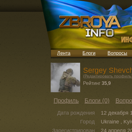
Лента
Блоги
Вопросы
Sergey Shevc
(
Редактировать профиль
Рейтинг
35,9
Профиль
Блоги (0)
Вопро
Дата рождения
12 декабря 1
Город
Ukraine , Kyi
Зарегистрирован
24 апреля 20