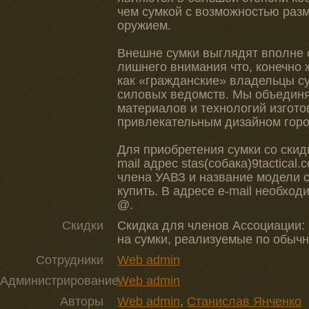
чем сумкой с возможностью раз
оружием.
Внешне сумки выглядят вполне 
лишнего внимания что, конечно
как «гражданские» владельцы с
силовых ведомств. Мы объедин
материалов и технологий изгото
привлекательным дизайном горо
Для приобретения сумки со скид
mail адрес stas(собака)9tactica
члена УАВЗ и название модели 
купить. В адресе e-mail необход
@.
Скидки
Скидка для членов Ассоциации:
на сумки, реализуемые по обычн
Сотрудники
Web admin
Администрирование
Web admin
Авторы
Web admin
,
Станислав Янченко