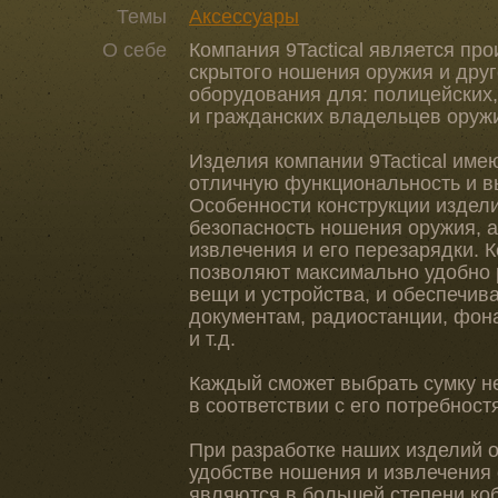
Темы
Аксессуары
О себе
Компания 9Tactical является пр
скрытого ношения оружия и друг
оборудования для: полицейских,
и гражданских владельцев оруж
Изделия компании 9Tactical име
отличную функциональность и в
Особенности конструкции издел
безопасность ношения оружия, а
извлечения и его перезарядки. 
позволяют максимально удобно
вещи и устройства, и обеспечив
документам, радиостанции, фона
и т.д.
Каждый сможет выбрать сумку н
в соответствии с его потребнос
При разработке наших изделий о
удобстве ношения и извлечения 
являются в большей степени ко