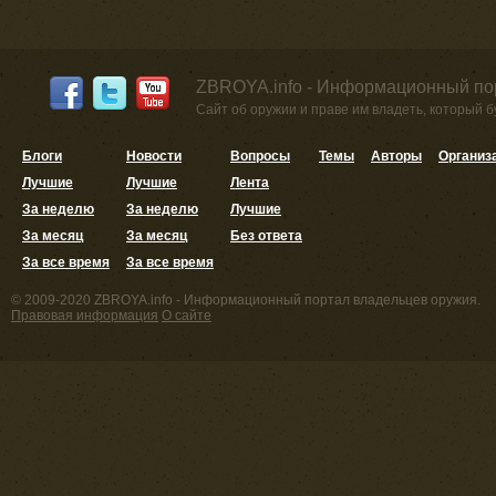
ZBROYA.info - Информационный по
Сайт об оружии и праве им владеть, который 
Блоги
Новости
Вопросы
Темы
Авторы
Организ
Лучшие
Лучшие
Лента
За неделю
За неделю
Лучшие
За месяц
За месяц
Без ответа
За все время
За все время
© 2009-2020 ZBROYA.info - Информационный портал владельцев оружия.
Правовая информация
О сайте