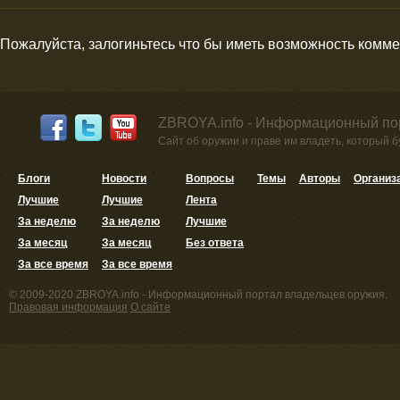
Пожалуйста, залогиньтесь что бы иметь возможность комм
ZBROYA.info - Информационный по
Сайт об оружии и праве им владеть, который 
Блоги
Новости
Вопросы
Темы
Авторы
Организ
Лучшие
Лучшие
Лента
За неделю
За неделю
Лучшие
За месяц
За месяц
Без ответа
За все время
За все время
© 2009-2020 ZBROYA.info - Информационный портал владельцев оружия.
Правовая информация
О сайте