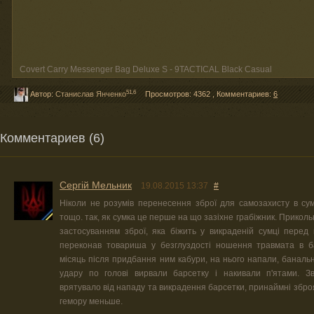
Covert Carry Messenger Bag Deluxe S - 9TACTICAL Black Casual
51,6
Автор:
Станислав Янченко
Просмотров: 4362
,
Комментариев:
6
Комментариев (6)
Сергій Мельник
19.08.2015 13:37
#
Ніколи не розумів перенесення зброї для самозахисту в сум
тощо. так, як сумка це перше на що зазіхне грабіжник. Прикол
застосуванням зброї, яка біжить у викраденій сумці перед 
переконав товариша у безглуздості ношення травмата в б
місяць після придбання ним кабури, на нього напали, банально
удару по голові вирвали барсетку і накивали п'ятами. З
врятувало від нападу та викрадення барсетки, принаймні збро
гемору меньше.