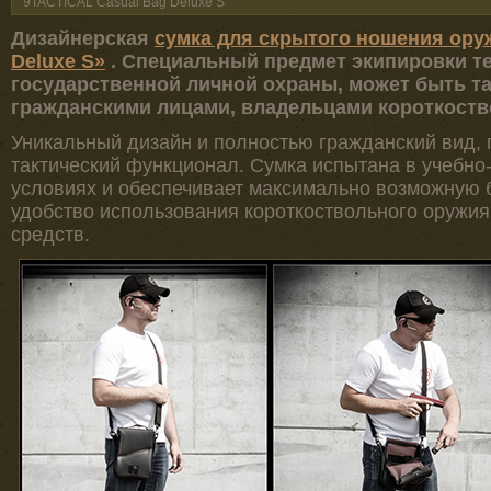
9TACTICAL Casual Bag Deluxe S
Дизайнерская
сумка для скрытого ношения ору
Deluxe S»
. Специальный предмет экипировки т
государственной личной охраны, может быть т
гражданскими лицами, владельцами короткоств
Уникальный дизайн и полностью гражданский вид, 
тактический функционал. Сумка испытана в учебно
условиях и обеспечивает максимально возможную б
удобство использования короткоствольного оружия
средств.