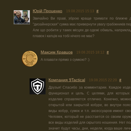
Юрiй Проценко
19.08.2015 15:13
#
Звичайно Ви праві, зброю краще тримати по ближче д
"дизайнерская" сумка має привернути увагу грабіжників пе
Але що робити у таких місцях де одежі обмаль, наприклад
плавок і капців на тобі нічого не має?
Максим Кравцов
19.08.2015 18:12
#
А плавати прямо з сумкою? :)
Компания 9Tactical
19.08.2015 22:20
#
Друзья! Спасибо за комментарии. Каждое изде
функционал и цель. С целями, для которых 
изделие справляется отлично. Конечно, можно
открытой или закрытой кобуре, во внутри поя
виды кобур, сумок и т.п. аксессуаров имеют св
Человек, который не расстается со своим ору
все виды изделий для скрытого ношения. Нет по
значит будут часы, дни, недели, когда ваше ли