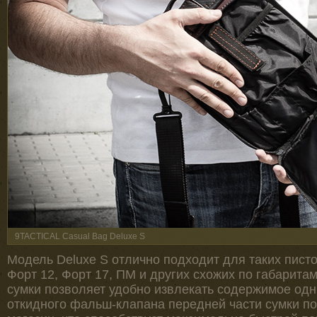
9TACTICAL Casual Bag Deluxe S
Модель Deluxe S отлично подходит для таких пистол
Форт 12, Форт 17, ПМ и других схожих по габарита
сумки позволяет удобно извлекать содержимое од
откидного фальш-клапана передней части сумки п