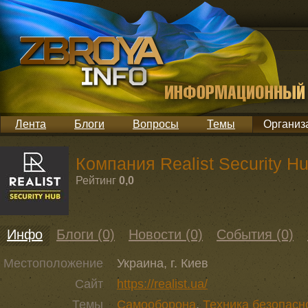
Лента
Блоги
Вопросы
Темы
Организ
Компания Realist Security Hu
Рейтинг
0,0
Инфо
Блоги (0)
Новости (0)
События (0)
Местоположение
Украина, г. Киев
Сайт
https://realist.ua/
Темы
Самооборона
,
Техника безопасн