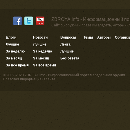
ZBROYA.info - Информационный по
Сайт об оружии и праве им владеть, который 
Блоги
Новости
Вопросы
Темы
Авторы
Организ
Лучшие
Лучшие
Лента
За неделю
За неделю
Лучшие
За месяц
За месяц
Без ответа
За все время
За все время
© 2009-2020 ZBROYA.info - Информационный портал владельцев оружия.
Правовая информация
О сайте