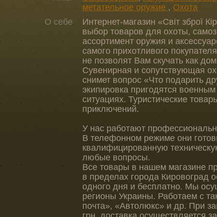
метательное оружие
,
Охота
О себе
Интернет-магазин «Світ зброї К
выбор товаров для охоты, само
ассортимент оружия и аксессуар
самого прихотливого покупателя
не позволят Вам скучать как дома
Сувенирная и сопутствующая ох
снимет вопрос «Что подарить др
экипировка пригодятся военным
ситуациях. Туристические товар
приключений.
У нас работают профессиональн
В телефонном режиме они готов
квалифицированную техническую
любые вопросы.
Все товары в нашем магазине пр
в пределах города Кировоград 
одного дня и бесплатно. Мы осу
регионы Украины. Работаем с та
почта», «Автолюкс» и др. При за
грн. доставка осуществляется за