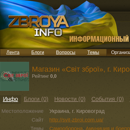
Лента
Блоги
Вопросы
Темы
Организ
Магазин «Світ зброї», г. Кир
Рейтинг
0,0
Инфо
Блоги (0)
Новости (0)
События (0)
Местоположение
Украина, г. Кировоград
Сайт
http://svit-zbroi.com.ua/
Темы
Самооборона
,
Амуниция и боеп