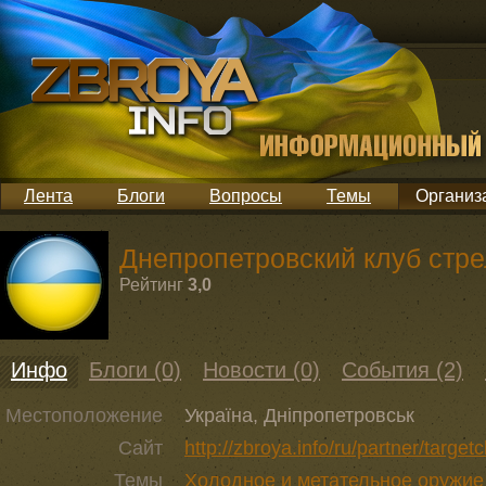
Лента
Блоги
Вопросы
Темы
Организ
Днепропетровский клуб стрел
Рейтинг
3,0
Инфо
Блоги (0)
Новости (0)
События (2)
Местоположение
Україна, Дніпропетровськ
Сайт
http://zbroya.info/ru/partner/targetc
Темы
Холодное и метательное оружи