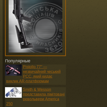
Популярные
Pistollo 77° —
незвичайний чеський
PCC, який кидає
виклик AR-платформам
Smith & Wesson
представила лімітовані
револьвери America
250