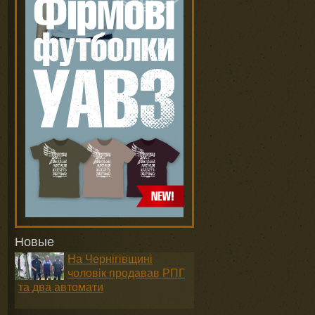
Новые
На Чернігівщині
чоловік продавав РПГ
та два автомати