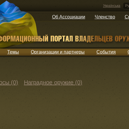
Українська
Ру
Об Ассоциации
Членство
С
Темы
Организации и партнеры
События
осы (0)
Наградное оружие (0)