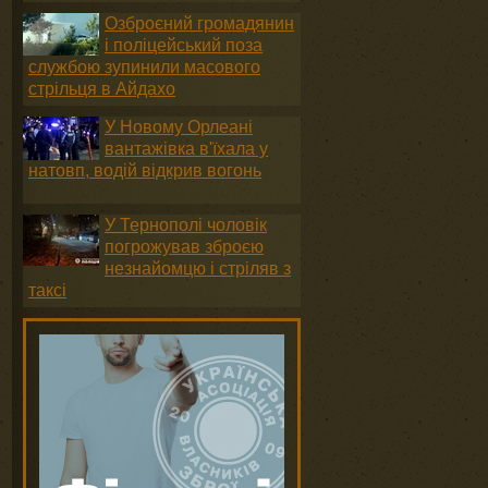
Озброєний громадянин
і поліцейський поза
службою зупинили масового
стрільця в Айдахо
У Новому Орлеані
вантажівка в'їхала у
натовп, водій відкрив вогонь
У Тернополі чоловік
погрожував зброєю
незнайомцю і стріляв з
таксі