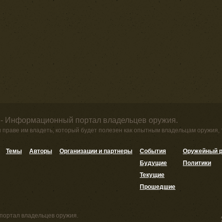
 - Информационный портал владельцев оружия.
и праве им владеть, который будет полезен как опытным владельцам оружия,
Темы
Авторы
Организации и партнеры
События
Оружейный р
Будущие
Политики
Текущие
Прошедшие
портал владельцев оружия.