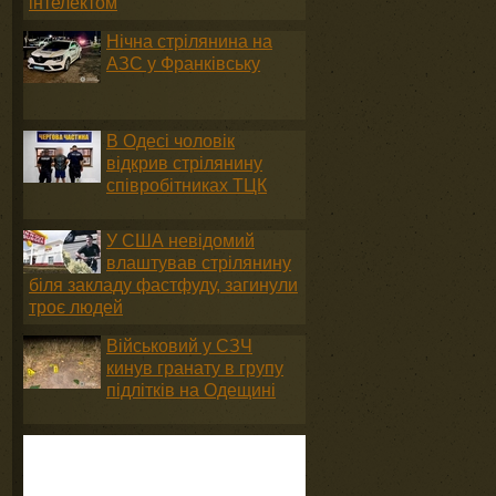
інтелектом
Нічна стрілянина на
АЗС у Франківську
В Одесі чоловік
відкрив стрілянину
співробітниках ТЦК
У США невідомий
влаштував стрілянину
біля закладу фастфуду, загинули
троє людей
Військовий у СЗЧ
кинув гранату в групу
підлітків на Одещині