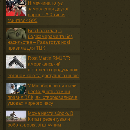
Німеччина готує
замовлення другої
партії з 250 тисяч
гвинтівок G95
Без балаклав, з
бодікамерами та без
насильства – Рада готує нові
правила для ТЦК
Rost Martin RM1F/T:
американський
пістолет із продуманою
ергономікою та доступною ціною
У Міноборони визнали
необхідність заміни
правил ВЛК, які створювалися в
умовах мирного часу
Може нести зброю. В
Китаї презентували
робота-вовка зі штучним