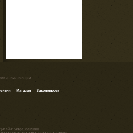
 так и начинающим.
ейтинг
Магазин
Законопроект
Дизайн:
Serge Melnikov