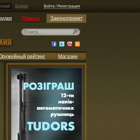
сский
English
Войти / Регистрация
кидки
Помочь
Законопроект
Оружейный рейтинг
Магазин