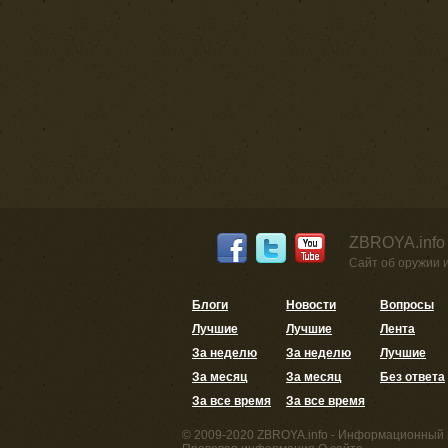
ZBROYA.info
Сайт об оружии 
Блоги
Новости
Вопросы
Лучшие
Лучшие
Лента
За неделю
За неделю
Лучшие
За месяц
За месяц
Без ответа
За все время
За все время
© 2009-2020 ZBROYA.info - Информационный 