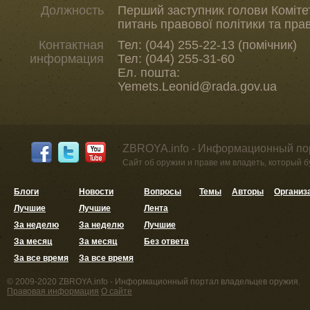
Должность
Перший заступник голови Комітет
питань правової політики та пра
Контактная
Тел: (044) 255-22-13 (помічник)
информация
Тел: (044) 255-31-60
Ел. пошта:
Yemets.Leonid@rada.gov.ua
ZBROYA.info - Информационный по
Сайт об оружии и праве им владеть, который 
Блоги
Новости
Вопросы
Темы
Авторы
Организ
Лучшие
Лучшие
Лента
За неделю
За неделю
Лучшие
За месяц
За месяц
Без ответа
За все время
За все время
© 2009-2020 ZBROYA.info - Информационный портал владельцев оружия.
Правовая информация
О сайте