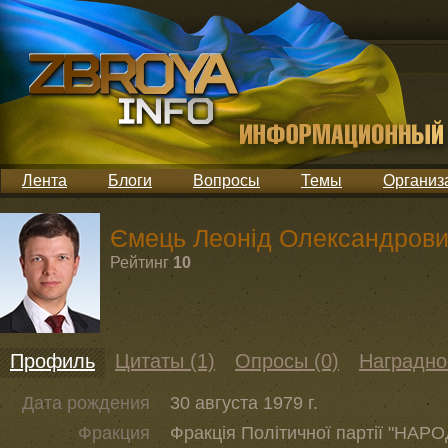
Лента
Блоги
Вопросы
Темы
Организ
Ємець Леонід Олександров
Рейтинг
10
Профиль
Цитаты (1)
Опросы (0)
Наградно
Дата рождения
30 августа 1979 г.
Фракция
Фракція Політичної партії "НА