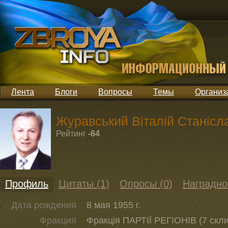
Лента
Блоги
Вопросы
Темы
Организ
Журавський Віталій Станісл
Рейтинг
-64
Профиль
Цитаты (1)
Опросы (0)
Наградно
Дата рождения
8 мая 1955 г.
Фракция
Фракція ПАРТІЇ РЕГІОНІВ (7 скл