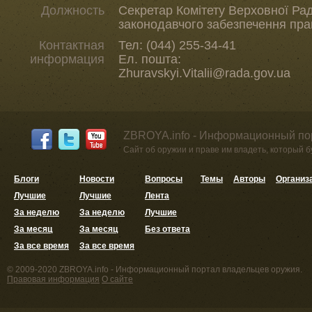
Должность
Секретар Комітету Верховної Рад
законодавчого забезпечення пра
Контактная
Тел: (044) 255-34-41
информация
Ел. пошта:
Zhuravskyi.Vitalii@rada.gov.ua
ZBROYA.info - Информационный по
Сайт об оружии и праве им владеть, который 
Блоги
Новости
Вопросы
Темы
Авторы
Организ
Лучшие
Лучшие
Лента
За неделю
За неделю
Лучшие
За месяц
За месяц
Без ответа
За все время
За все время
© 2009-2020 ZBROYA.info - Информационный портал владельцев оружия.
Правовая информация
О сайте