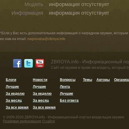
Модель
информация отсутствует
Информация
информация отсутствует
*Если у Вас есть дополнительная информация о наградном оружии, которым
ее нам на email:
nagorodna@zbroya.info
ZBROYA.info - Информационный по
Сайт об оружии и праве им владеть, который 
Блоги
Новости
Вопросы
Темы
Авторы
Организ
Лучшие
Лучшие
Лента
За неделю
За неделю
Лучшие
За месяц
За месяц
Без ответа
За все время
За все время
© 2009-2020 ZBROYA.info - Информационный портал владельцев оружия.
Правовая информация
О сайте